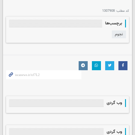
کد مطلب:
1307908
برچسب‌ها
نجوم
وب گردی
وب گردی