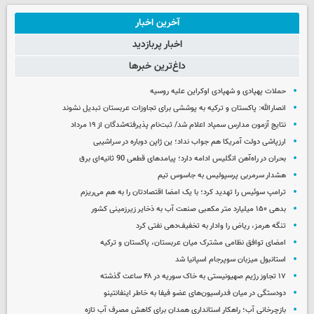
آخرین اخبار
اخبار پربازدید
داغ‌ترین خبرها
حملات پهپادی و شهپادی اوکراین علیه روسیه
انصارالله: پاکستان و ترکیه به پوششی برای تجاوزات عربستان تبدیل نشوند
نتایج آزمون مدارس سمپاد اعلام شد/ ثبت‌نام پذیرفته‌شدگان از ۱۹ مرداد
ارزپاشی دولت آمریکا هم جواب نداد؛ ین ژاپن دوباره در سراشیبی
بحران در راه‌آهن انگلیس ادامه دارد؛ پیامدهای قطعی 90 ثانیه‌ای برق
هشدار سرمربی پرسپولیس به جاسوس تیم
ترامپ سوئیس را تهدید کرد؛ با یک امضا اقتصادتان را به هم می‌ریزم
بدهی ۱۵۰ میلیارد متر مکعبی صنعت آب به ذخایر زیرزمینی کشور
تنگه هرمز، ریاض را وادار به تخفیف‌دهی نفتی کرد
امضای توافق نظامی مشترک میان عربستان، پاکستان و ترکیه
استانبول میزبان سوپرجام اسپانیا شد
۱۷ تجاوز رژیم صهیونیستی به خاک سوریه در ۴۸ ساعت گذشته
دودستگی در میان فدراسیون‌های عضو فیفا به خاطر اینفانتینو
بازچرخانی آب؛ راهکار استانداری همدان برای کاهش مصرف آب تازه