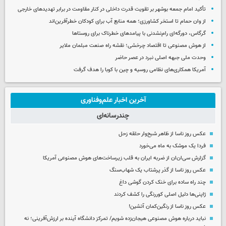
تأکید امام جمعه بوشهر بر تقویت قدرت داخلی در کنار مقاومت در برابر تهدیدهای خارجی
از وان حمام تا استخر کشاورزی؛ همه منابع آب برای کودکان خطرآفرین‌اند
گرگاس، دورگه‌ای رام‌نشدنی با پیامدهای خطرناک برای روستاها
از هوش مصنوعی تا اقتصاد چرخشی؛ نقشه راه صنعت مبلمان ملایر
وحدت ملی جبهه اصلی نبرد در عصر حاضر
آمریکا همکاری‌های نظامی روسیه و چین با کوبا را هدف گرفت
آخرین اخبار علم‌وفناوری
چندرسانه‌ای
عکس روز ناسا از ظاهر شبح‌وار حلقه زحل
فردا یک موشک به ماه می‌خورد
گزارش سی‌ان‌ان از ضربه ایران به قلب زیرساخت‌های هوش مصنوعی آمریکا
عکس روز ناسا از گذر پرشتاب یک شهاب‌سنگ
چند راه‌ ساده برای خنک کردن گوشی داغ
ژاپنی‌ها دلیل اصلی کوررنگی را کشف کردند
عکس روز ناسا از رنگین‌کمان آتشین!
نباید درباره هوش مصنوعی هیجان‌زده شویم/ تمرکز دانشگاه آینده بر ارزش‌آفرینی؛ نه