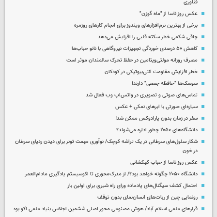
فناوری
عکس روز ناسا از "ماه گوزن"
برخی از بهترین نرم‌افزارهای ویندوز برای انجام کارهای روزمره
چاقی شکمی خطر سکته قلبی را افزایش می‌دهد
کاهش ۵۰ درصدی خوردگی تجهیزات نیروگاهی با نانو حباب‌ها
مصرف روزانه مولتی‌ویتامین در حفظ تحرک سالمندان موثر است
خطر افزایش مقاومت آنتی‌بیوتیکی در کودکان
سوسک‌ها "حافظه جمعی" دارند!
تماس‌های صوتی و تصویری در واتس‌اپ وب فعال شد
سیاره‌ای صورتی با ابرهای نمکی + عکس
سفر در زمان بدون پارادوکس ممکن شد!
دانشگاه‌های ۲۰۵۰ چطور اداره می‌شوند؟
شکار سلول‌های سرطانی در یک تراشه کوچک/ نوآوری مهمت تونر برای دیدن ردپای سرطان
در خون
عکس روز ناسا از حباب کهکشانی
دانشگاه ۲۰۵۰ چگونه خواهد بود؟/ از مدرک‌محوری تا اکوسیستم یادگیری مادام‌العمر
احتمال کشف سیگنال‌های پادماده ورای راه شیری برای اولین بار
رونمایی چین از ربات‌های انسان‌نمای بدون توقف
قرارهای علمی اسلام آباد/ هوش مصنوعی محور اصلی ششمین اجلاس بنیاد علمی اکو بود