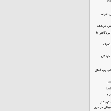
ری
ای انجام
یش می‌دهد
 نیروگاهی با
 تحرک
 کودکان
اپ وب فعال
کس
شد!
ه کوچک/
سرطان در خون