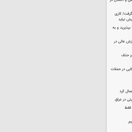
ی و اختلال در
 گرفت/ کاری
ش نیاید
بپذیرید و به
وزش عالی در
مز حذف
نظامی آمریکایی در حملات
مال کرد
تی در عراق
 فقط
یم