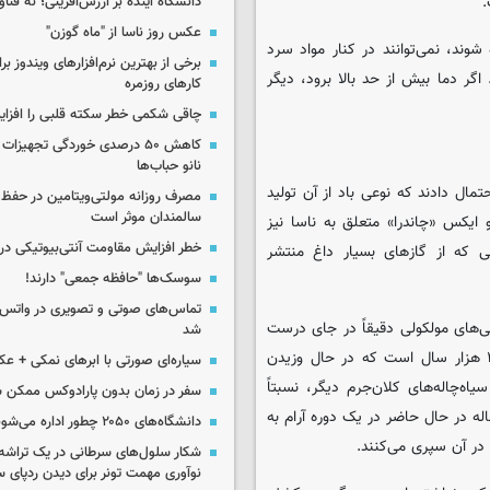
.
دانشگاه آینده بر ارزش‌آفرینی؛ نه فناو
عکس روز ناسا از "ماه گوزن"
شوند، نمی‌توانند در کنار مواد سرد
برخی از بهترین نرم‌افزارهای ویندوز بر
. اگر دما بیش از حد بالا برود، دیگر
کارهای روزمره
چاقی شکمی خطر سکته قلبی را افزا
کاهش ۵۰ درصدی خوردگی تجهیزات
نانو حباب‌ها
کشف سیاه‌چاله احتمال دادند که نوعی باد از آن تولید
مصرف روزانه مولتی‌ویتامین در حفظ
سالمندان موثر است
 ایکس «چاندرا» متعلق به ناسا نیز
خطر افزایش مقاومت آنتی‌بیوتیکی در
ی که از گازهای بسیار داغ منتشر
سوسک‌ها "حافظه جمعی" دارند!
تماس‌های صوتی و تصویری در واتس‌
گی‌های مولکولی دقیقاً در جای درست
شد
خود قرار داشتند». پژوهشگران برآورد می‌کنند که این باد دست‌کم ۲۰ هزار سال است که در حال وزیدن
سیاره‌ای صورتی با ابرهای نمکی + ع
ه‌چاله‌های کلان‌جرم دیگر، نسبتاً
سفر در زمان بدون پارادوکس ممکن 
ه در حال حاضر در یک دوره آرام به
دانشگاه‌های ۲۰۵۰ چطور اداره می‌شوند؟
در آن سپری می‌کنند.
شکار سلول‌های سرطانی در یک تراش
نوآوری مهمت تونر برای دیدن ردپای 