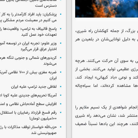
سامانه‌های تامین اجتماعی بدون قطع
دسترس است
پزشکیان: باید افراد کارآمدتر را به کار
می کنیم در معیشت مردم مشکلی پی
پاسخ قالیباف به ترامپ: واقعیت‌ها را 
ن بزرگ، از جمله کهکشان راه شیری،
تعهدات خود عمل کنید
 به دلیل توانایی‌شان در بلعیدن هر
وزیر علوم: تجربه ایران در توسعه آم
اختیار عراق قرار می‌گیرد
کریدورهای شمالی و جنوبی تنگه هر
یچی به سوی آن حرکت می‌کنند. هرچه
می‌شوند
نرژی عظیمی تولید می‌کنند. بخشی از
ضربه مغزی بیش از ۷۰۰ 
ند و نوعی «باد کیهانی» ایجاد کند.
ایران
ا مشاهده کرده‌اند، اما سیاه‌چاله
لفاظی جدید ترامپ علیه ایران
آمریکا تحریم‌های جدیدی علیه کوبا اع
افزایش سطح آماده‌باش نظامی و امنی
نجام شواهدی از یک نسیم ملایم را
رقم فسخ قرارداد رضاییان با استقلال
 قلب کهکشان ما می‌وزد. نتایج این پژوهش که ۴ ژوئن منتشر شد، نشان می‌دهد راه شیری
۱۰۰میلیون تومان!
کنند، هرچند این بادها نسبتاً ضعیف
حزب‌الله خواستار توقف مذاکرات با رژ
صهیونیستی شد