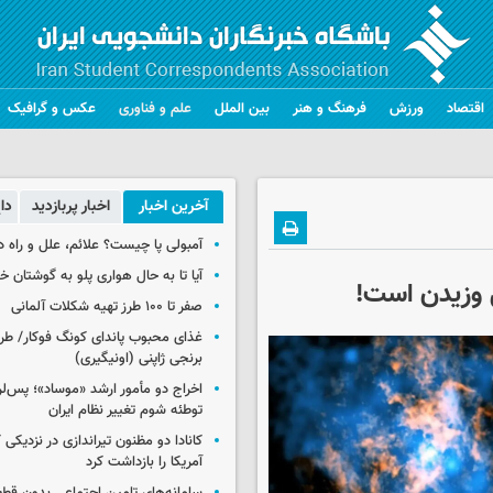
اقتصاد
ورزش
فرهنگ و هنر
بین الملل
علم و فناوری
عکس و گرافیک
آخرین اخبار
اخبار پربازدید
دا
آمبولی پا چیست؟ علائم، علل و راه د
آیا تا به حال هواری پلو به گوشتان 
صفر تا ۱۰۰ طرز تهیه شکلات آلمانی
غذای محبوب پاندای کونگ فوکار/ طرز
برنجی ژاپنی (اونیگیری)
اخراج دو مأمور ارشد «موساد»؛ پس‌
توطئه شوم تغییر نظام ایران
کانادا دو مظنون تیراندازی در نزدیکی
آمریکا را بازداشت کرد