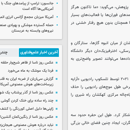
جانسون: ترامپ از پیامدهای جنگ با ای
ن پژوهش، می‌گوید: «ما تاکنون هرگز
آمریکایی‌ها آگاه است
دهای فوران‌ها یا فعالیت‌های بسیار
آمریکا میزبان مجمع آژانس انرژی اتم
ما همچنان بدون هیچ رفتار خشنی در
حمله گسترده موشکی و پهپادی صنعا
نیروهای وابسته به عربستان
 از میان انبوه گازها، ستارگان و
سکی، اخترفیزیک‌دان دیگر دانشگاه
آخرین اخبار علم‌وفناوری
چندرس
ه‌ها می‌توانند تصویر واضح‌تری به
عکس روز ناسا از ظاهر شبح‌وار حلقه 
فردا یک موشک به ماه می‌خورد
آن‌ها حدود ۱۰۰ ساعت داده رصدی جمع‌آوری‌شده بین سال‌های ۲۰۱۷ تا ۲۰۲۱ توسط تلسکوپ رادیویی «آرایه
گزارش سی‌ان‌ان از ضربه ایران به قل
زیرساخت‌های هوش مصنوعی آمریکا
برخی طول موج‌های رادیویی را حذف
عکس روز ناسا از گذر پرشتاب یک ش
ه‌چاله مرکزی کهکشان راه شیری را
چند راه‌ ساده برای خنک کردن گوشی 
ژاپنی‌ها دلیل اصلی کوررنگی را کشف 
آشکار کرد. طول این حفره حدود سه
عکس روز ناسا از رنگین‌کمان آتشین!
رجه بود. به گفته پژوهشگران، ایجاد چنین فضای خالی بزرگی
نباید درباره هوش مصنوعی هیجان‌زد