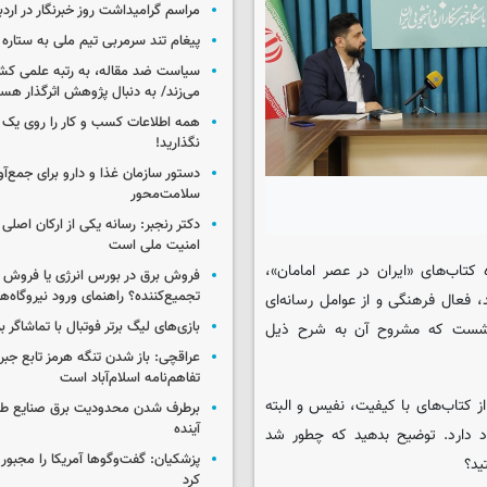
مراسم گرامیداشت روز خبرنگار در اردب
پیغام تند سرمربی تیم ملی به ستاره 
سیاست ضد مقاله، به رتبه علمی کش
می‌زند/ به دنبال پژوهش اثرگذار هس
همه اطلاعات کسب‌ و کار را روی ی
نگذارید!
سلامت‌محور
دکتر رنجبر: رسانه یکی از ارکان اصلی
امنیت ملی است
کتاب‌های «ایران در عصر امامان»،
فروش برق در بورس انرژی یا فروش 
تجمیع‌کننده؟ راهنمای ورود نیروگاه‌ها 
تند، فعال فرهنگی و از عوامل رسانه‌ای
بازی‌های لیگ برتر فوتبال با تماشاگر ب
و نشست که مشروح آن به شرح ذیل
عراقچی: باز شدن تنگه هرمز تابع جب
تفاهم‌نامه اسلام‌آباد است
ز کتاب‌های با کیفیت، نفیس و البته
برطرف شدن محدودیت‌ برق صنایع طی
آینده
د دارد. توضیح بدهید که چطور شد
پزشکیان: گفت‌وگوها آمریکا را مجبور
ید؟
کرد