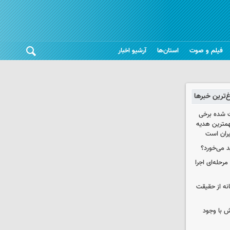
فیلم و صوت
استان‌ها
آرشیو اخبار
غ‌ترین خبرها
 شده برخی
همترین هدیه‌
ایران است
د می‌خورد؟
حله‌ای اجرا
انه از حقیقت
 با وجود