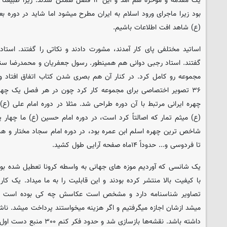
یک مقدمه و موخره هم آمد و این ۱۲ فصل همگن شد
بود زیرا ماجرای ورود اسلام به ایران مطرح میشود اما شاید در دوره
(ع) شاهد افت اطلاعات باشیم.
اساتید مختلفی پای کار آمدند، مشورت دادند و نکاتی را گفتند. استا
گفتند. استاد رجبی دوانی هم همینطور. رسول جعفریان و محمدرضا سنگ
مجموعه رو کامل کرد. در کنار آن هم بصری شدن کتاب اتفاق افتاد و 
چهره ایرانی مرتبط با آن دوره طراحی شد. مثلا در دوره امام علی (ع
(ع) میثم تمار که اصالتاً کرد است، در دوره امام حسین (ع) ما چهار یار
شاخص ترین چهره اسلم ابن عمره بود، در دوره امام سجاد مختار و همی
تا فردوسی و... حدوداً ۱۴ماه صفحه آرایی طول کشید.
یک شانسی که آوردیم موزه های جهانی به واسطه کرونا تعطیل شده بودن
با کیفیت بالا منتشر کرده بودند و این قابلیت را به ما میداد. یک کار
تصاویر شناسنامه دارد و مشخص است عکاسش چه کی بوده است و ع
میشد ازشان اجازه میگرفتیم و اگر هزینه میخواستند پرداخت میشد. نا
داشته باشد. نقشه‌ها بازسازی شد و حدود فکر کنم ۳۰۰ منبع دست اول خوانده شد.