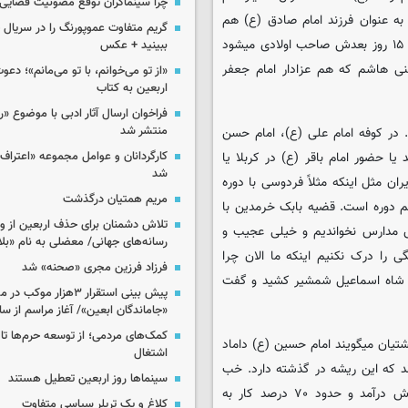
چرا سینماگران توقع مصونیت قضایی 
 فاصله ۱۵ روز امام کاظم (ع) به عنوان فرزند امام صادق (ع) هم
گریم متفاوت عموپورنگ را در سریال ج
شاهد شهادت پدرش است و سپس ردای امامت را به تن میکند و هم ۱۵ روز بعدش صاحب اولادی میشود
ببینید + عکس
نی هاشم که هم عزادار امام جعفر
«از تو می‌خوانم، با تو می‌مانم»؛ دعو
اربعین به کتاب
فراخوان ارسال آثار ادبی با موضوع «
منتشر شد
 در کوفه امام علی (ع)، امام حسن
کارگردانان و عوامل مجموعه «اعتراف 
یا حضور امام باقر (ع) در کربلا یا
شد
ن مثل اینکه مثلاً فردوسی با دوره
مریم همتیان درگذشت
 دوره است. قضیه بابک خرمدین با
تلاش دشمنان برای حذف اربعین از وی
وس مدارس نخواندیم و خیلی عجیب و
رسانه‌های جهانی/ معضلی به نام «بلا
 را درک نکنیم اینکه ما الان چرا
فرزاد فرزین مجری «صحنه» شد
، شاه اسماعیل شمشیر کشید و گفت
پیش بینی استقرار ۳هزار مو
«جاماندگان ابعین»/ آغاز مراسم از ساعت ۶
کمک‌های مردمی؛ از توسعه حرم‌ها تا 
تیان میگویند امام حسین (ع) داماد
اشتغال
د که این ریشه در گذشته دارد. خب
سینماها روز اربعین تعطیل هستند
اینها را گذاشتم کنار یکدیگر و شروع کردم به نوشتن تقریبا شاکله‌اش درآمد و حدود ۷۰ درصد کار به
کلاغ و یک تریلر سیاسی متفاوت