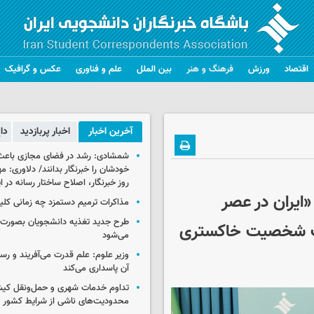
اقتصاد
ورزش
فرهنگ و هنر
بین الملل
علم و فناوری
عکس و گرافیک
آخرین اخبار
اخبار پربازدید
دا
شمشادی: رشد در فضای مجازی باعث
خودشان را خبرنگار بدانند/ دلاوری: م
روز خبرنگار، اصلاح ساختار رسانه در 
 برای «ایران در عصر
مذاکرات ترمیم دستمزد چه زمانی کلی
طرح جدید تغذیه دانشجویان بصورت مر
 یک شخصیت خاکستری
می‌شود
وزیر علوم: علم قدرت می‌آفریند و رس
آن پاسداری می‌کند
تداوم خدمات شهری و حمل‌ونقل کیش
محدودیت‌های ناشی از شرایط کشور