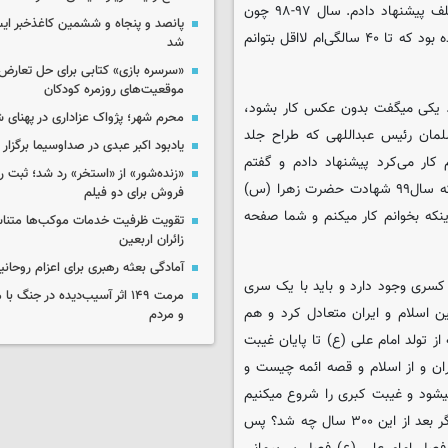
سرانجام رسیده بود. از نیمه دوم دهه ۹۰ شروع کردم به نشرهای مختلف پیشنهاد دادم. سال ۹۷-۹۸ چون
پانصد و پنجاه و ششمین کاغذخبر ایس
همشهری جوان را تعطیل کردند کار من جدی‌تر شد. دغدغه من این شده بود که تا ۴۰ سالگی‌ام لااقل بتوانم
شد
«سرسره بازی» کتابی برای حل تعارض 
موقعیت‌های روزمره کودکان
یکی میگفت بدون عکس کار بشود،
محرم شهر؛ پژواک عزاداری در پهنای 
لمان رئیس عبداللهی که طراح جلد
یادبود اکبر عبدی در صداوسیما برگزار
ار می‌کرد پیشنهاد دادم و گفتم
«زنده‌شور» از «استخر» رد شد؛ ثبت رک
همچین کتابی دارم و با آقای کفاش مطرح کرد و روزی را به یاد دارم که سال۹۹ شهادت حضرت زهرا (س)
فروش برای دو فیلم
ینکه بخوانم کار میکنم و شما صفحه
تقویت ظرفیت خدمات موکب‌ها متناس
زائران اربعین
آمادگی بعثه رهبری برای اعزام روحانی
سری وجود دارد و باید با یک سری
مرمت ۱۴۹ اثر آسیب‌دیده در جنگ
ن اسلام و ایران متعادل کرد و هم
و مردم
د دارد را برطرف کنیم و به غیر از این ۱۲ فصل که از تولد امام علی (ع) تا پایان غیبت
ران و از اسلام و قصه ائمه چیست و
شود و غیبت کبری را شروع میکنیم
باید یک خورده نگاه رو به جلو هم داشته باشیم که نسبت ما با هم دیگر بعد از این ۳۰۰ سال چه شد؟ پس