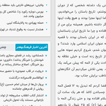
عنی یک دغدغه شخصی که از دوران
ولایتی: نیروهای خارجی باید منطقه را
تم، تاریخ باستان را می‌خواندیم،
میلیون واحد شد
اما اینها مجزا بودند و هیچ وقت اینها
حمله پهپادی به پالایشگاه لیبی
یگر داشته باشیم. همیشه برای من از
هشدار نسبت به وقوع تندباد در تهرا
تاده و چرا ما تاریخ ایران باستانمان
که در ایران باستان بودند با قضیه
 عنوان ایران اسلامی وارد شدند؟ و
آخرین اخبار فرهنگ‌وهنر
چندرس
جوان شدم، شروع کردیم نمونه هایی
شمشادی: رشد در فضای مجازی باعث
ز تاریخ زده است و خیلی علاقه به
خودشان را خبرنگار بدانند/ دلاوری: م
ادت یکی از ائمه که پیش می‌آمد یک
روز خبرنگار، اصلاح ساختار رسانه در 
. یعنی تلاش میکردیم آن انگاره‌های
«روایت در قاب عمودی» با حضور سه 
مخاطب برایش جذاب بود.
ابوالقاسم قاسم‌زاده درگذشت
پرواز دل‌ها از میدان امام حسین (ع) ت
اواخر دهه ۹۰ شروع به جمع آوری اطلاعات، مطالب و... راجع به همین فضا کردم که تبدیل به ۱۲ فصل ائمه
روایتی از قدم‌های جامانده
 چسباندن کاغذ که هر یک سانت آن
انتشار کتاب انقلاب مشروطه؛ از تولد 
م افتاده بود و حتی زندگی ائمه با
بازخوانی مستند یک تحول تاریخی
همدیگر را تطبیق دادم. مثلا بین شهادت امام صادق (ع) تا تولد امام رضا (ع) که ۲۵ شوال تا یازدهم