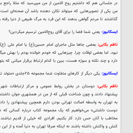
در جلساتی هم که داشتیم روح الامین از من میپرسید که مثلا راجع به
من یکی از تصویرهایی که میتواند تکان دهنده باشد آن صحنه‌ای است که
گذاشتند تا مردم گواهی بدهند که این فرد به مرگ طبیعی از دنیا رفته و 
ایسکانیوز:
یعنی شما فضا را برای آقای روح‌الامین ترسیم میکردین؟
ناظم بکایی:
بعضی جاها مثل ماجرای امام حسین(ع) یا امام علی (ع) و
نبود. اما بعضی اوقات چرا. چیزهایی که خودم خوانده بودم را بهش میگفت
دارد و چند نکته و سوژه هست، ببین با کدام ارتباط برقرار میکنی که بت
ایسکانیوز:
یکی دیگر از کارهای متفاوت شما مجموعه ۲۵جلدی «متولد تهران» است. درباره‌اش توضیح بدین.
ناظم بکایی:
دوستان در بخش روابط عمومی و مرکز ارتباطات شهردا
پیشنهاد دادند و چون شناخت قبلی که از من در همشهری جوان داشتند
به تهران به واسطه اصالت تهرانی بودن دارم همچین پیشنهادی را دادند
دوست داشتنی» می‌خواهیم که یک مجموعه کتاب درباره کسانی که در 
مخاطب با آنان حس دارد کار بکنیم. افرادی که خیلی از قدیم نباشند،
کنش و واکنش داشته باشند نه اینکه صرفا تهران به دنیا آمده و از این 