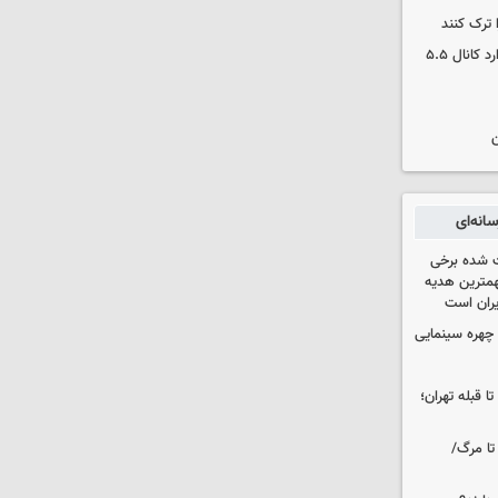
 ترک کنند
بورس دوباره رکورد زد/ شاخص کل وارد کانال ۵.۵
ن
انه‌ای
 شده برخی
همترین هدیه‌
ایران است
چهره سینمایی
ا قبله تهران؛
تا مرگ/