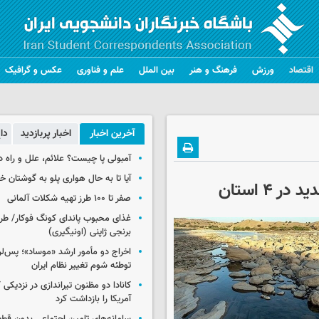
اقتصاد
ورزش
فرهنگ و هنر
بین الملل
علم و فناوری
عکس و گرافیک
آخرین اخبار
اخبار پربازدید
دا
آمبولی پا چیست؟ علائم، علل و راه د
آیا تا به حال هواری پلو به گوشتان 
صفر تا ۱۰۰ طرز تهیه شکلات آلمانی
غذای محبوب پاندای کونگ فوکار/ طرز
برنجی ژاپنی (اونیگیری)
اخراج دو مأمور ارشد «موساد»؛ پس‌
توطئه شوم تغییر نظام ایران
کانادا دو مظنون تیراندازی در نزدیکی
آمریکا را بازداشت کرد