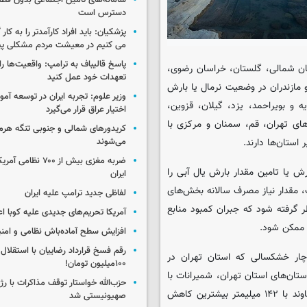
سامانه‌های تامین اجتماعی بدون قطع
دسترس است
پزشکیان: باید افراد کارآمدتر را به کار
می کنیم در معیشت مردم مشکلی پی
پاسخ قالیباف به ترامپ: واقعیت‌ها را 
سان شمالی، گلستان، خراسان رضوی،
تعهدات خود عمل کنید
 مازندران در وضعیت نرمال یا بارش
وزیر علوم: تجربه ایران در توسعه آم
ه و بویراحمد، یزد، گیلان، قزوین،
اختیار عراق قرار می‌گیرد
ای تهران، قم، سمنان و مرکزی با
کریدورهای شمالی و جنوبی تنگه هر
می‌شوند
ضربه مغزی بیش از ۷۰۰ 
رش یا تامین مقدار بارش یال آبی را
ایران
، مقدار نیاز مصرف سالانه بخش‌های
لفاظی جدید ترامپ علیه ایران
ر گرفته شود که جبران کمبود منابع
آمریکا تحریم‌های جدیدی علیه کوبا اع
 ممکن شود.
افزایش سطح آماده‌باش نظامی و امنی
رقم فسخ قرارداد رضاییان با استقلال
چار خشکسالی که استان تهران در
۱۰۰میلیون تومان!
ن‌های استان تهران، شمیرانات با
حزب‌الله خواستار توقف مذاکرات با رژ
کاهش ۲۴۲ میلیمتر از میانگین بلند مدت، تهران با ۱۷۰ میلیمتر و دماوند با ۱۴۲ میلیمتر بیشترین کاهش
صهیونیستی شد