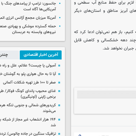
ت لازم برای حفظ منابع آب سطحی و
جانسون: ترامپ از پیامدهای جنگ با ای
آمریکایی‌ها آگاه است
ای آبریز مناطق و استان‌های دیگر
آمریکا میزبان مجمع آژانس انرژی اتم
حمله گسترده موشکی و پهپادی صنعا
کنیم، باز هم نمی‌توان ادعا کرد که
نیروهای وابسته به عربستان
، چند دهه خشکسالی و کاهش قابل
ل جبران نخواهد شد.
آخرین اخبار اقتصادی
چندرس
آمبولی پا چیست؟ علائم، علل و راه د
آیا تا به حال هواری پلو به گوشتان 
صفر تا ۱۰۰ طرز تهیه شکلات آلمانی
غذای محبوب پاندای کونگ فوکار/ طرز
برنجی ژاپنی (اونیگیری)
کریدورهای شمالی و جنوبی تنگه هر
می‌شوند
۱۹۴ هزار انشعاب غیر مجاز از شبکه 
شد
ترافیک سنگین در جاده چالوس/ تردد 