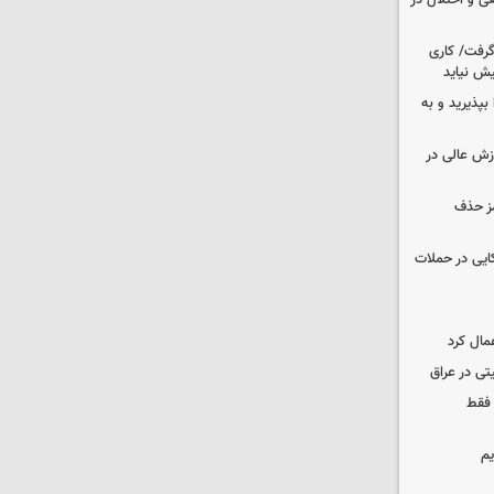
ی و اختلال در
 گرفت/ کاری
ش نیاید
بپذیرید و به
وزش عالی در
مز حذف
نظامی آمریکایی در حملات
مال کرد
تی در عراق
 فقط
یم