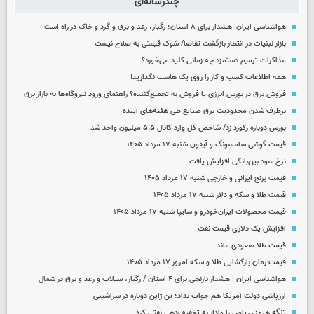
چندرسانه‌ای
هواشناسی ایران| هشدار برای ۸ استان؛ رگبار، رعد و برق و گرد و خاک در راه است
بازار لبنیات در انتظار بازگشت تقاضا/ شوک قیمتی به صلاح نیست
مذاکرات ترمیم دستمزد چه زمانی کلید می‌خورد؟
همه اطلاعات کسب‌ و کار را روی یک هاست نگذارید!
فروش برق در بورس انرژی یا فروش به تجمیع‌کننده؟ راهنمای ورود نیروگاه‌ها به بازار برق
برطرف شدن محدودیت‌ برق صنایع طی هفته‌های آینده
بورس دوباره رکورد زد/ شاخص کل وارد کانال ۵.۵ میلیون واحد شد
قیمت گوشی سامسونگ و آیفون شنبه ۱۷ مرداد ۱۴۰۵
نرخ سود بین‌بانکی افزایش یافت
قیمت برنج ایرانی و خارجی شنبه ۱۷ مرداد ۱۴۰۵
قیمت طلا و سکه و دلار شنبه ۱۷ مرداد ۱۴۰۵
قیمت محصولات ایران‌خودرو و سایپا شنبه ۱۷ مرداد ۱۴۰۵
افزایش یک دلاری قیمت نفت
قیمت طلا صعودی ماند
قیمت زمان بازگشایی طلا و سکه امروز ۱۷ مرداد ۱۴۰۵
هواشناسی ایران | هشدار نارنجی برای ۴ استان / رگبار، سیلاب و رعد و برق در شمال
ارزپاشی دولت آمریکا هم جواب نداد؛ ین ژاپن دوباره در سراشیبی
تنگه هرمز، ریاض را وادار به تخفیف‌دهی نفتی کرد