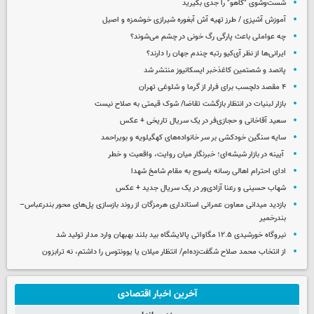
شست‌وشوی "کاهو" را جدی بگیرید
آموزش آشپزی / طرز تهیه آش آبغوره شیرازی خوشمزه و اصیل
چه عواملی باعث پارگی رگ خونی در چشم می‌شوند؟
ایرانی‌ها از نظر آی‌کیو رتبه چندم جهان را دارند؟
پانصد و شصتمین کاغذخبر ایسکانیوز منتشر شد
۴ مقصد دلچسب برای فرار از گرما و شلوغی تهران
بازار لبنیات در انتظار بازگشت تقاضا/ شوک قیمتی به صلاح نیست
سعید آقاخانی و حجازی‌فر در یک سریال تاریخی + عکس
سایه سنگین خودکشی بر سر خانواده‌های کهگیلویه و بویراحمد
آیینه در بازار شیشه‌ای؛ خبرنگار میان روایت، واقعیت و خطر
ادای احترام اهالی رسانه یاسوج به مقام شامخ شهدا
شهاب حسینی و رعنا آزادی‌ور در یک سریال جدید + عکس
بازدید میدانی معاون عمرانی استانداری هرمزگان از روند بازسازی پل‌های محور بندرعباس–
بندرخمیر
نیروگاه خورشیدی ۱۲.۵ مگاواتی پالایشگاه بید بلند بهبهان وارد مدار تولید شد
از انتخاب محمد صلاح شگفت‌زده‌ام/ انتظار میلان یا یوونتوس را داشتم، نه ترابزون
آخرین اخبار اقتصادی