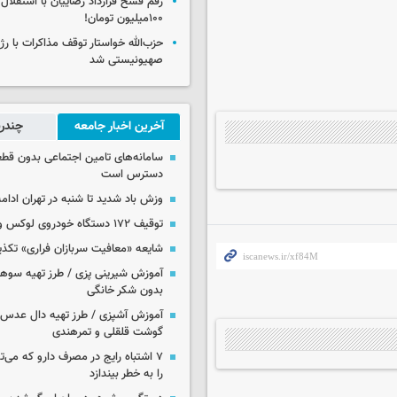
رقم فسخ قرارداد رضاییان با استقلال
۱۰۰میلیون تومان!
حزب‌الله خواستار توقف مذاکرات با رژ
صهیونیستی شد
آخرین اخبار جامعه
چندرس
سامانه‌های تامین اجتماعی بدون قطع
دسترس است
وزش باد شدید تا شنبه در تهران ادامه
توقیف ۱۷۲ دستگاه خودروی لوکس و آپارتمان
شایعه «معافیت سربازان فراری» تکذ
آموزش شیرینی پزی / طرز تهیه سوه
بدون شکر خانگی
آموزش آشپزی / طرز تهیه دال عدس 
گوشت قلقلی و تمرهندی
۷ اشتباه رایج در مصرف دارو که می‌ت
را به خطر بیندازد