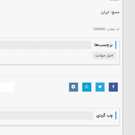
منبع: ایران
کد مطلب:
1308680
برچسب‌ها
اخبار حوادث
وب گردی