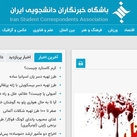
اقتصاد
ورزش
فرهنگ و هنر
بین الملل
علم و فناوری
عکس و گرافیک
آخرین اخبار
اخبار پربازدید
دا
کرم کاستارد چیست؟
طرز تهیه دسر پان اسپانیا ساده
طرز تهیه دسر بیسکویتی با ژله پرتقال
آمبولی پا چیست؟ علائم، علل و راه د
آیا تا به حال هواری پلو به گوشتان 
صفر تا ۱۰۰ طرز تهیه شکلات آلمانی
غذای محبوب پاندای کونگ فوکار/ طرز
برنجی ژاپنی (اونیگیری)
اخراج دو مأمور ارشد «موساد»؛ پس‌