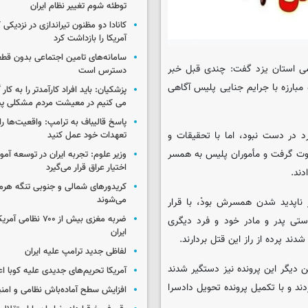
توطئه شوم تغییر نظام ایران
کانادا دو مظنون تیراندازی در نزدیکی
آمریکا را بازداشت کرد
سامانه‌های تامین اجتماعی بدون قطع
امی استان یزد گفت: چندی قبل خبر
دسترس است
گاهان اداره مبارزه با جرایم جنایی پلیس آگاهی
پزشکیان: باید افراد کارآمدتر را به کار
می کنیم در معیشت مردم مشکلی پی
پاسخ قالیباف به ترامپ: واقعیت‌ها را 
د در دست نبود، اما با تحقیقات و
تعهدات خود عمل کنید
قوت گرفت و مأموران پلیس به همسر
وزیر علوم: تجربه ایران در توسعه آم
اختیار عراق قرار می‌گیرد
دند.
کریدورهای شمالی و جنوبی تنگه هر
می‌شوند
ز ناپدید شدن همسرش بودْ، با قرار
ضربه مغزی بیش از ۷۰۰ 
تی پدر و مادر خود و فرد دیگری
ایران
ند پرده از راز این قتل بردارند.
لفاظی جدید ترامپ علیه ایران
ن دیگر این پرونده نیز دستگیر شدند
آمریکا تحریم‌های جدیدی علیه کوبا اع
دند و با تکمیل پرونده تحویل دادسرا
افزایش سطح آماده‌باش نظامی و امنی