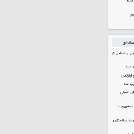
 فقط
یم
انه‌ای
ی و اختلال در
 دارد
یب شد
ان عسلی
بوشهری با
واند سلامتتان