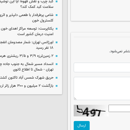
کبد چرب و نقش قهوه؛ آیا این نوشیدن
سلامت کبد کمک کند؟
شامی پرطرفدار با طعمی دلپذیر و اثری
کلسترول خون
یکتاپرست: توسعه مراکز اهدای خون 
امنیت درمان کشور است
اورژانس تهران: شمار مصدومان انفجا
۱۸ نفر رسید
تشر نمی‌شود.
۲ زمین‌لرزه ۳/۹ و ۳/۵ ریشتری هرمزگان را لرزاند
انسداد مسیر شمال به جنوب جاده چال
تهران - شمال تا اطلاع ثانوی
حریق شهرک شمس آباد تاکنون کشته
بازگشت ۲ میلیون و ۳۰۰ هزار زائر اربعین به کشور
ارسال