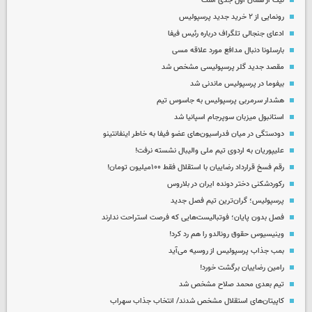
لیگ از همان اول جدی است
رونمایی از ۲ خرید جدید پرسپولیس
ادعای جنجالی تلگراف درباره رئیس فیفا
بارسلونا دنبال مدافع مورد علاقه مسی
مقصد جدید گلر پرسپولیسی مشخص شد
بیفوما در پرسپولیس ماندنی شد
هشدار سرمربی پرسپولیس به جاسوس تیم
استانبول میزبان سوپرجام اسپانیا شد
دودستگی در میان فدراسیون‌های عضو فیفا به خاطر اینفانتینو
علیپوریان به اردوی تیم ملی والیبال نشسته نرفت!
رقم فسخ قرارداد رضاییان با استقلال فقط ۱۰۰میلیون تومان!
رکوردشکنی دختر دونده ایران در بلاروس
پرسپولیس؛ گران‌ترین تیم فصل جدید
فصل بدون پایان؛ فوتبالیست‌هایی که فرصت استراحت ندارند
وینیسیوس حقوق رونالدو را هم رد کرد!
بمب جذاب پرسپولیس از روسیه می‌آید
رامین رضاییان برگشت خورد!
تیم بعدی محمد صلاح مشخص شد
کاپیتان‌های استقلال مشخص شدند/ انتخاب جذاب سهراب