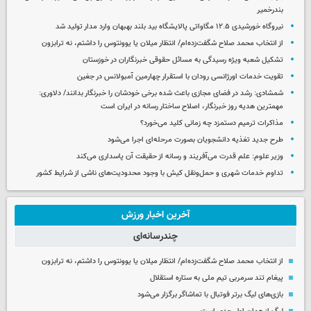
بندرخمیر
نیروگاه خورشیدی ۱۲.۵ مگاواتی پالایشگاه بید بلند بهبهان وارد مدار تولید شد
از انتخاب محمد صلاح شگفت‌زده‌ام/ انتظار میلان یا یوونتوس را داشتم، نه ترابزون
تشکیل شعبه ویژه رسیدگی به مسائل حقوقی خبرنگاران در خوزستان
تقویت خدمات اورژانسی رودان با استقرار چهارمین آمبولانس در جغین
شمشادی: رشد در فضای مجازی باعث شده برخی خودشان را خبرنگار بدانند/ دلاوری:
مهمترین هدیه‌ روز خبرنگار، اصلاح ساختار رسانه در ایران است
مذاکرات ترمیم دستمزد چه زمانی کلید می‌خورد؟
طرح جدید تغذیه دانشجویان بصورت مرحله‌ای اجرا می‌شود
وزیر علوم: علم قدرت می‌آفریند و رسانه از حقیقت آن پاسداری می‌کند
تداوم خدمات شهری و حمل‌ونقل کیش با وجود محدودیت‌های ناشی از شرایط کشور
آخرین اخبار ورزش
چندرسانه‌ای
از انتخاب محمد صلاح شگفت‌زده‌ام/ انتظار میلان یا یوونتوس را داشتم، نه ترابزون
پیغام تند سرمربی تیم ملی به ستاره استقلال
بازی‌های لیگ برتر فوتبال با تماشاگر برگزار می‌شود