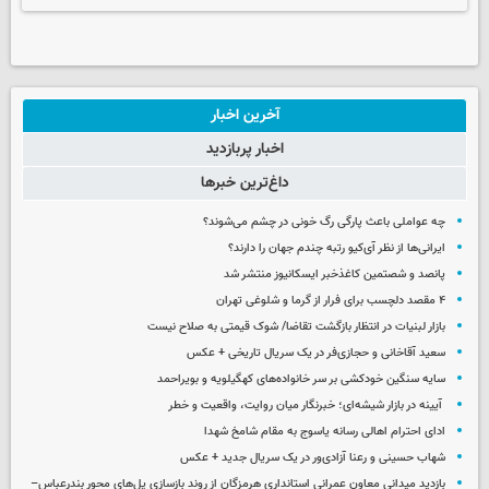
آخرین اخبار
اخبار پربازدید
داغ‌ترین خبرها
چه عواملی باعث پارگی رگ خونی در چشم می‌شوند؟
ایرانی‌ها از نظر آی‌کیو رتبه چندم جهان را دارند؟
پانصد و شصتمین کاغذخبر ایسکانیوز منتشر شد
۴ مقصد دلچسب برای فرار از گرما و شلوغی تهران
بازار لبنیات در انتظار بازگشت تقاضا/ شوک قیمتی به صلاح نیست
سعید آقاخانی و حجازی‌فر در یک سریال تاریخی + عکس
سایه سنگین خودکشی بر سر خانواده‌های کهگیلویه و بویراحمد
آیینه در بازار شیشه‌ای؛ خبرنگار میان روایت، واقعیت و خطر
ادای احترام اهالی رسانه یاسوج به مقام شامخ شهدا
شهاب حسینی و رعنا آزادی‌ور در یک سریال جدید + عکس
بازدید میدانی معاون عمرانی استانداری هرمزگان از روند بازسازی پل‌های محور بندرعباس–