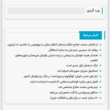
وب گردی
اخبار مرتبط
از انتخاب محمد صلاح شگفت‌زده‌ام/ انتظار میلان یا یوونتوس را داشتم، نه ترابزون
پیغام تند سرمربی تیم ملی به ستاره استقلال
هشدار هیئت فوتبال بندرعباس درباره مدارس فوتبال غیرمجاز و شهریه‌های
نجومی
لیگ از همان اول جدی است
استانبول میزبان سوپرجام اسپانیا شد
تراز اول شدن داوران کهگیلویه و بویراحمد در لیگ برتر فوتبال کشور
فصل بدون پایان؛ فوتبالیست‌هایی که فرصت استراحت ندارند
تیم بعدی محمد صلاح مشخص شد
مدافع پرسپولیس شاگرد منصوریان می‌شود
۲۰ ستاره جدید در بازار نقل و انتقالات ایران!