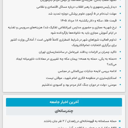
کمبود شعب بانکی؛ هزینه‌ای مضاعف بر دوش مردم جازموریان
دیدار رئیس‌جمهوری با رهبر انقلاب درباره مسائل اقتصادی و نظامی
مهلت ثبت‌نام در ۵ آزمون علوم پزشکی دوباره تمدید شد
قیمت طلا، سکه و دلار یکشنبه ۱۸ مرداد ۱۴۰۵
نرخ شهریه مجازی و حضوری مدارس غیرانتفاعی تفکیک شد/ هزینه‌های سرویس و تغذیه
در ایام آموزش مجازی باید به خانواده‌ها بازگردانده شود
تداوم فعالیت شوراهای شهر در شرایط اضطراری کاملاً قانونی است / آمادگی وزارت کشور
برای برگزاری انتخابات تمام‌الکترونیک
تاکید چمران بر الزامات پدافند غیرعامل در ساختمان‌سازی تهران
«حمله به یکی، حمله به همه»؛ پیمان مکه چه تغییری در معادلات خاورمیانه ایجاد
می‌کند؟
ادامه بررسی لایحه جنایات بین‌المللی در مجلس
استکبارستیزی در منظومه فکری امام شهید، موقتی نیست
مومنی: دولت در دوران جنگ کنار مردم بود و کمبودی نداشتیم
آخرین اخبار جامعه
چندرسانه‌ای
حمله مسلحانه به قهوه‌خانه‌ای در زاهدان / ۲ نفر جان باختند