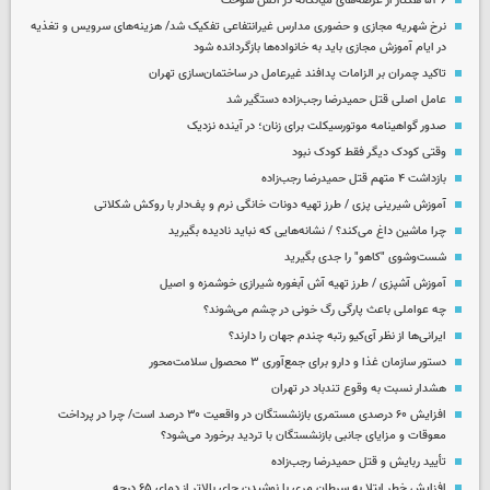
۵۳۶ هکتار از عرصه‌های میانکاله در آتش سوخت
نرخ شهریه مجازی و حضوری مدارس غیرانتفاعی تفکیک شد/ هزینه‌های سرویس و تغذیه
در ایام آموزش مجازی باید به خانواده‌ها بازگردانده شود
تاکید چمران بر الزامات پدافند غیرعامل در ساختمان‌سازی تهران
عامل اصلی قتل حمیدرضا رجب‌زاده دستگیر شد
صدور گواهینامه موتورسیکلت برای زنان؛ در آینده نزدیک
وقتی کودک دیگر فقط کودک نبود
بازداشت ۴ متهم قتل حمیدرضا رجب‌زاده
آموزش شیرینی پزی / طرز تهیه دونات خانگی نرم و پف‌دار با روکش شکلاتی
چرا ماشین داغ می‌کند؟ / نشانه‌هایی که نباید نادیده بگیرید
شست‌وشوی "کاهو" را جدی بگیرید
آموزش آشپزی / طرز تهیه آش آبغوره شیرازی خوشمزه و اصیل
چه عواملی باعث پارگی رگ خونی در چشم می‌شوند؟
ایرانی‌ها از نظر آی‌کیو رتبه چندم جهان را دارند؟
دستور سازمان غذا و دارو برای جمع‌آوری ۳ محصول سلامت‌محور
هشدار نسبت به وقوع تندباد در تهران
افزایش ۶۰ درصدی مستمری‌ بازنشستگان در واقعیت ۳۰ درصد است/ چرا در پرداخت
معوقات و مزایای جانبی بازنشستگان با تردید برخورد می‌شود؟
تأیید ربایش و قتل حمیدرضا رجب‌زاده
افزایش خطر ابتلا به سرطان مری با نوشیدن چای بالاتر از دمای ۶۵ درجه