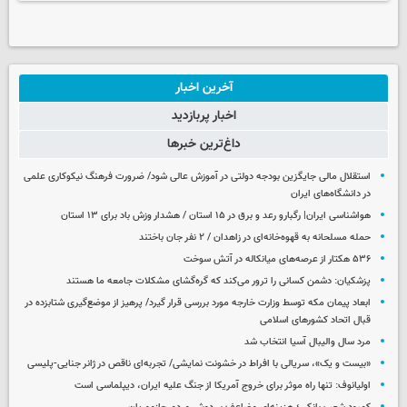
آخرین اخبار
اخبار پربازدید
داغ‌ترین خبرها
استقلال مالی جایگزین بودجه دولتی در آموزش عالی شود/ ضرورت فرهنگ نیکوکاری علمی
در دانشگاه‌های ایران
هواشناسی ایران| رگبارو رعد و برق در ۱۵ استان / هشدار وزش باد برای ۱۳ استان‌
حمله مسلحانه به قهوه‌خانه‌ای در زاهدان / ۲ نفر جان باختند
۵۳۶ هکتار از عرصه‌های میانکاله در آتش سوخت
پزشکیان: دشمن کسانی را ترور می‌کند که گره‌گشای مشکلات جامعه ما هستند
ابعاد پیمان مکه توسط وزارت خارجه مورد بررسی قرار گیرد/ پرهیز از موضع‌گیری شتابزده در
قبال اتحاد کشورهای اسلامی
مرد سال والیبال آسیا انتخاب شد
«بیست و یک»، سریالی با افراط در خشونت نمایشی/ تجربه‌ای ناقص در ژانر جنایی-پلیسی
اولیانوف: تنها راه موثر برای خروج آمریکا از جنگ علیه ایران، دیپلماسی است