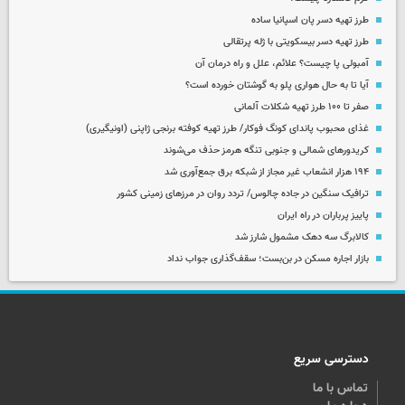
طرز تهیه دسر پان اسپانیا ساده
طرز تهیه دسر بیسکویتی با ژله پرتقالی
آمبولی پا چیست؟ علائم، علل و راه درمان آن
آیا تا به حال هواری پلو به گوشتان خورده است؟
صفر تا ۱۰۰ طرز تهیه شکلات آلمانی
غذای محبوب پاندای کونگ فوکار/ طرز تهیه کوفته برنجی ژاپنی (اونیگیری)
کریدورهای شمالی و جنوبی تنگه هرمز حذف می‌شوند
۱۹۴ هزار انشعاب غیر مجاز از شبکه برق جمع‌آوری شد
ترافیک سنگین در جاده چالوس/ تردد روان در مرزهای زمینی کشور
پاییز پرباران در راه ایران
کالابرگ سه دهک مشمول شارز شد
بازار اجاره مسکن در بن‌بست؛ سقف‌گذاری جواب نداد
دسترسی سریع
تماس با ما