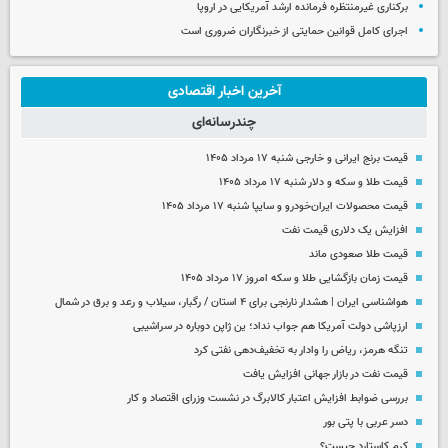
برکناری غیرمنتظره فرمانده ارشد آمریکایی در اروپا
اجرای کامل قوانین حمایتی از خبرنگاران ضروری است
آخرین اخبار اقتصادی
چندرسانه‌ای
قیمت برنج ایرانی و خارجی شنبه ۱۷ مرداد ۱۴۰۵
قیمت طلا و سکه و دلار شنبه ۱۷ مرداد ۱۴۰۵
قیمت محصولات ایران‌خودرو و سایپا شنبه ۱۷ مرداد ۱۴۰۵
افزایش یک دلاری قیمت نفت
قیمت طلا صعودی ماند
قیمت زمان بازگشایی طلا و سکه امروز ۱۷ مرداد ۱۴۰۵
هواشناسی ایران | هشدار نارنجی برای ۴ استان / رگبار، سیلاب و رعد و برق در شمال
ارزپاشی دولت آمریکا هم جواب نداد؛ ین ژاپن دوباره در سراشیبی
تنگه هرمز، ریاض را وادار به تخفیف‌دهی نفتی کرد
قیمت نفت در بازار جهانی افزایش یافت
بررسی ضوابط افزایش اعتبار کالابرگ در نشست وزرای اقتصاد و کار
دسر عربی با پتی بور
کرم کاستارد چیست؟