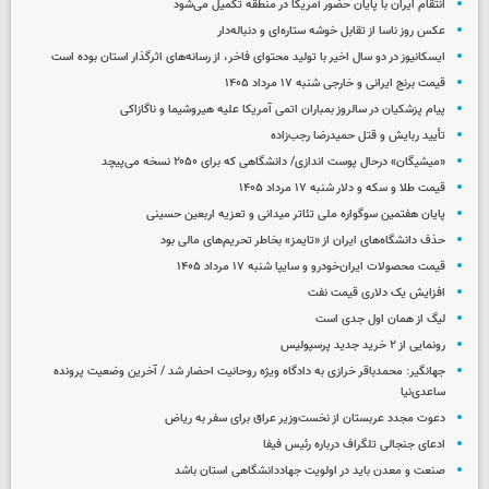
انتقام ایران با پایان حضور آمریکا در منطقه تکمیل می‌شود
عکس روز ناسا از تقابل خوشه ستاره‌ای و دنباله‌دار
ایسکانیوز در دو سال اخیر با تولید محتوای فاخر، از رسانه‌های اثرگذار استان بوده است
قیمت برنج ایرانی و خارجی شنبه ۱۷ مرداد ۱۴۰۵
پیام پزشکیان در سالروز بمباران اتمی آمریکا علیه هیروشیما و ناگازاکی
تأیید ربایش و قتل حمیدرضا رجب‌زاده
«میشیگان» درحال پوست اندازی/ دانشگاهی که برای ۲۰۵۰ نسخه می‌پیچد
قیمت طلا و سکه و دلار شنبه ۱۷ مرداد ۱۴۰۵
پایان هفتمین سوگواره ملی تئاتر میدانی و تعزیه اربعین حسینی
حذف دانشگاه‌های ایران از «تایمز» بخاطر تحریم‌های مالی بود
قیمت محصولات ایران‌خودرو و سایپا شنبه ۱۷ مرداد ۱۴۰۵
افزایش یک دلاری قیمت نفت
لیگ از همان اول جدی است
رونمایی از ۲ خرید جدید پرسپولیس
جهانگیر: محمدباقر خرازی به دادگاه ویژه روحانیت احضار شد / آخرین وضعیت پرونده
ساعدی‌نیا
دعوت مجدد عربستان از نخست‌وزیر عراق برای سفر به ریاض
ادعای جنجالی تلگراف درباره رئیس فیفا
صنعت و معدن باید در اولویت جهاددانشگاهی استان باشد