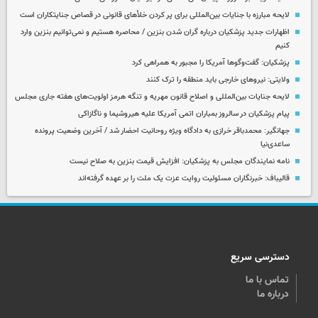
لایحه مبارزه با جنایات بین‌المللی برای پر کردن خلأهای قانونی در قصاص جنایتکاران است
اظهارات جدید پزشکیان درباره گران شدن بنزین / محاصره هستیم و نمی‌توانیم بنزین وارد
کنیم
پزشکیان: گفت‌وگوها آمریکا را مجبور به همراهی کرد
ولایتی: نیروهای خارجی باید منطقه را ترک کنند
لایحه جنایات بین‌المللی و اصلاح قانون مهریه و تنگه هرمز اولویت‌های هفته جاری مجلس
پیام پزشکیان در سالروز بمباران اتمی آمریکا علیه هیروشیما و ناگازاکی
جهانگیر: محمدباقر خرازی به دادگاه ویژه روحانیت احضار شد / آخرین وضعیت پرونده
ساعدی‌نیا
نامه نمایندگان مجلس به پزشکیان: افزایش قیمت بنزین به صلاح نیست
قالیباف: خبرنگاران مسئولیت روایت عزت یک ملت را بر عهده گرفته‌اند
دسترسی سریع
تماس با ما
درباره ما