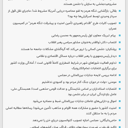
مشروعیت‌بخشی به سازش با دشمن هستند
بقائی: بازگشایی تنگه هرمز به لغو محاصره دریایی آمریکا مشروط شد/ ماجرای نقل قول از
سردار وحیدی توسط اسرائیلی‌ها چه بود؟
تصویب کلیات طرح "اقدام راهبردی تأمین امنیت و پیشرفت تنگه هرمز" در کمیسیون
عمران
پیام تبریک معاون اول رئیس‌جمهور به محسن رضایی
انتصاب دکتر ذوالقدر به‌عنوان مشاور سیاسی رهبر انقلاب
پزشکیان: دشمن کسانی را ترور می‌کند که گره‌گشای مشکلات جامعه ما هستند
دیدار رئیس‌جمهوری با رهبر انقلاب درباره مسائل اقتصادی و نظامی
تداوم فعالیت شوراهای شهر در شرایط اضطراری کاملاً قانونی است / آمادگی وزارت کشور
برای برگزاری انتخابات تمام‌الکترونیک
ادامه بررسی لایحه جنایات بین‌المللی در مجلس
مومنی: دولت در دوران جنگ کنار مردم بود و کمبودی نداشتیم
انتصابات استانداران بر اساس شایستگی و عدالت قومی-مذهبی است/ همبستگی ملی،
عامل بازدارندگی ایران در برابر دشمن بود
اموال و دارایی‌های عاملان جنایات بین‌المللی ضبط و مصادره می‌شود
امنیت کشور با حضور و مشارکت همه اقوام و مذاهب تأمین می‌شود/ رسانه‌ها مطالبه اصلی
مردم را به ما منتقل کنند
حاجی‌دلیگانی: مجلس اجازه تصویب کنوانسیون دریای خزر را نمی‌دهد
تاکید ظریف بر ضرورت پیمان‌های دفاعی فراگیر میان کشورهای اسلامی