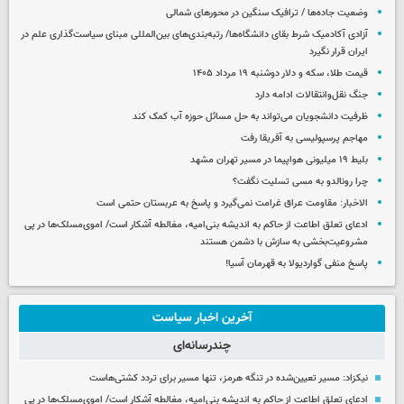
وضعیت جاده‌ها / ترافیک سنگین در محورهای شمالی
آزادی آکادمیک شرط بقای دانشگاه‌ها/ رتبه‌بندی‌های بین‌المللی مبنای سیاست‌گذاری علم در
ایران قرار نگیرد
قیمت طلا، سکه و دلار دوشنبه ۱۹ مرداد ۱۴۰۵
جنگ نقل‌وانتقالات ادامه دارد
ظرفیت دانشجویان می‌تواند به حل مسائل حوزه آب کمک کند
مهاجم پرسپولیسی به آفریقا رفت
بلیط ۱۹ میلیونی هواپیما در مسیر تهران مشهد
چرا رونالدو به مسی تسلیت نگفت؟
الاخبار: مقاومت عراق غرامت نمی‌گیرد و پاسخ به عربستان حتمی است
ادعای تعلق اطاعت از حاکم به اندیشه بنی‌امیه، مغالطه آشکار است/ اموی‌مسلک‌ها در پی
مشروعیت‌بخشی به سازش با دشمن هستند
پاسخ منفی گواردیولا به قهرمان آسیا!
آخرین اخبار سیاست
چندرسانه‌ای
نیکزاد: مسیر تعیین‌شده در تنگه هرمز، تنها مسیر برای تردد کشتی‌هاست
ادعای تعلق اطاعت از حاکم به اندیشه بنی‌امیه، مغالطه آشکار است/ اموی‌مسلک‌ها در پی