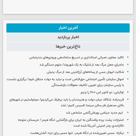
آخرین اخبار
اخبار پربازدید
داغ‌ترین خبرها
تاکید معاون عمرانی استانداری بر تسریع ساماندهی ورودی‌های بندرعباس
ماجرای جعل مرگ بعد از شلیک به یک شهروند/ متهم دستگیر شد
شکایت لیونل مسی از رسانه‌های آرژانتینی بعد از مرگ پدرش
اموال سازمان تأمین اجتماعی حق‌الناس است و نباید به دولت منتقل شود/ برگزاری نشست
با رئیس سازمان برای تعیین تکلیف معوقات بازنشستگی
اوکراین: دو لانچر اس-۴۰۰ را زدیم
فریدزاده: شکاف میان دولت و هنرمندان را باید برطرف می‌کردیم/ میخواستیم در شهرهای
بالای صدهزار نفر سالن سینما تاسیس کنیم؛ نشد
تیم جدید مرتضی پورعلی‌گنجی مشخص شد
امتیازات پشت پرده واشنگتن به ایران برای بازگشایی تنگه هرمز / عربستان متوجه
ناکارامدی چتر امنیتی آمریکا شده است
نیکزاد: مسیر تعیین‌شده در تنگه هرمز، تنها مسیر برای تردد کشتی‌هاست