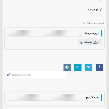
انتهای پیام/
کد مطلب:
1311394
برچسب‌ها
انرژی هسته ای
وب گردی