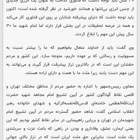
۳۰ سال باید توجه داشت که فناوری گداخت به عنوان یک انرژی جدیدی
از جنس انرژی بی‌انتها و همانند خورشید در نظر گرفته شده است؛ اکنون
باید توجه داشت که دنیای پیشرفته شتابان بر روی این فناوری کار می‌کند
و همه در عرصه تحقیقات در این بخش قرار دارند اما امام شهید ما ۳۰
سال پیش این مهم را ابلاغ کردند.
وی گفت: باید از خداوند متعال بخواهیم که ما را بیشتر نسبت به
مسوولیت و رسالتی که بر عهده داریم، متوجه سازد. این کشور و مردم
حقشان این است که در بالاترین تراز پیشرفت قرار گیرند و می‌توانند به
این مهم دست یابند زیرا ملت ما با همت و دارای اراده هستند.
معاون رییس‌جمهور با اشاره به حضور مردم از مناطق مختلف تهران و
اقصی نقاط گوناگون کشور در آیین تشییع امام مجاهد شهید حضرت
آیت‌الله‌العظمی خامنه‌ای قدس‌الله‌نفسه‌الزکیه و شهدای خانواده‌ رهبر
انقلاب اسلامی گفت: شاهد حضور گسترده مردم در آیین تشییع امام
شهیدمان در تهران و برپایی راهپیمایی در سایر نقاط کشور بودیم که این
یعنی ایمان، ‌عشق‌، وفاداری و بودن در راهی که باعث عزت و سربلندی
یک ملت است. بنابراین حق ملت ایران است که در تراز بالای جهانی