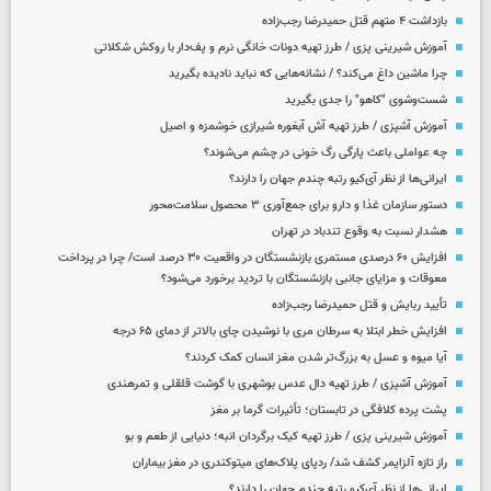
بازداشت ۴ متهم قتل حمیدرضا رجب‌زاده
آموزش شیرینی پزی / طرز تهیه دونات خانگی نرم و پف‌دار با روکش شکلاتی
چرا ماشین داغ می‌کند؟ / نشانه‌هایی که نباید نادیده بگیرید
شست‌وشوی "کاهو" را جدی بگیرید
آموزش آشپزی / طرز تهیه آش آبغوره شیرازی خوشمزه و اصیل
چه عواملی باعث پارگی رگ خونی در چشم می‌شوند؟
ایرانی‌ها از نظر آی‌کیو رتبه چندم جهان را دارند؟
دستور سازمان غذا و دارو برای جمع‌آوری ۳ محصول سلامت‌محور
هشدار نسبت به وقوع تندباد در تهران
افزایش ۶۰ درصدی مستمری‌ بازنشستگان در واقعیت ۳۰ درصد است/ چرا در پرداخت
معوقات و مزایای جانبی بازنشستگان با تردید برخورد می‌شود؟
تأیید ربایش و قتل حمیدرضا رجب‌زاده
افزایش خطر ابتلا به سرطان مری با نوشیدن چای بالاتر از دمای ۶۵ درجه
آیا میوه و عسل به بزرگ‌تر شدن مغز انسان کمک کردند؟
آموزش آشپزی / طرز تهیه دال عدس بوشهری با گوشت قلقلی و تمرهندی
پشت پرده کلافگی در تابستان؛ تأثیرات گرما بر مغز
آموزش شیرینی پزی / طرز تهیه کیک برگردان انبه؛ دنیایی از طعم و بو
راز تازه آلزایمر کشف شد/ ردپای پلاک‌های میتوکندری در مغز بیماران
ایرانی‌ها از نظر آی‌کیو رتبه چندم جهان را دارند؟