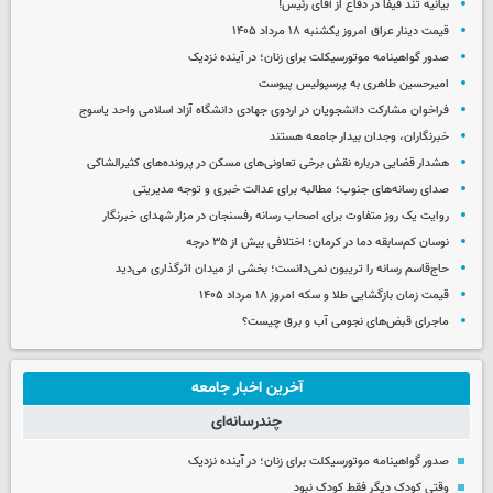
بیانیه تند فیفا در دفاع از آقای رئیس!
قیمت دینار عراق امروز یکشنبه ۱۸ مرداد ۱۴۰۵
صدور گواهینامه موتورسیکلت برای زنان؛ در آینده نزدیک
امیرحسین طاهری به پرسپولیس پیوست
فراخوان مشارکت دانشجویان در اردوی جهادی دانشگاه آزاد اسلامی واحد یاسوج
خبرنگاران، وجدان بیدار جامعه هستند
هشدار قضایی درباره نقش برخی تعاونی‌های مسکن در پرونده‌های کثیرالشاکی
صدای رسانه‌های جنوب؛ مطالبه برای عدالت خبری و توجه مدیریتی
روایت یک روز متفاوت برای اصحاب رسانه رفسنجان در مزار شهدای خبرنگار
نوسان کم‌سابقه دما در کرمان؛ اختلافی بیش از ۳۵ درجه
حاج‌قاسم رسانه را تریبون نمی‌دانست؛ بخشی از میدان اثرگذاری می‌دید
قیمت زمان بازگشایی طلا و سکه امروز ۱۸ مرداد ۱۴۰۵
ماجرای قبض‌های نجومی آب و برق چیست؟
آخرین اخبار جامعه
چندرسانه‌ای
صدور گواهینامه موتورسیکلت برای زنان؛ در آینده نزدیک
وقتی کودک دیگر فقط کودک نبود