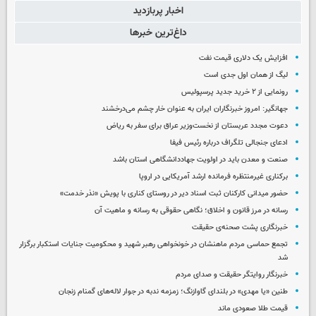
اخبار پربازدید
داغ‌ترین خبرها
افزایش یک دلاری قیمت نفت
لیگ از همان اول جدی است
رونمایی از ۲ خرید جدید پرسپولیس
جهانگیر: امروز خبرنگاران ایران به عنوان خار چشم می‌درخشند
دعوت مجدد عربستان از نخست‌وزیر عراق برای سفر به ریاض
ادعای جنجالی تلگراف درباره رئیس فیفا
صنعت و معدن باید در اولویت جهاددانشگاهی استان باشد
برکناری غیرمنتظره فرمانده ارشد آمریکایی در اروپا
حضور میدانی کارکنان ثبت اسناد دیر در روستای کناری با پویش «نذر خدمت»
رسانه در مرز قانون و اخلاق؛ نگاهی حقوقی به رسانه و ماهیت آن
خبرنگاری پشت صحنه‌ی حقیقت
تجمع حماسی مردم ماهنشان در خونخواهی رهبر شهید و محکومیت جنایات استکبار برگزار
شد
خبرنگار روایتگر حقیقت و صدای مردم
طنین «یا مهدی» در بلندای گاوازنگ؛ زمزمه ندبه در جوار لاله‌های گمنام زنجان
قیمت طلا صعودی ماند