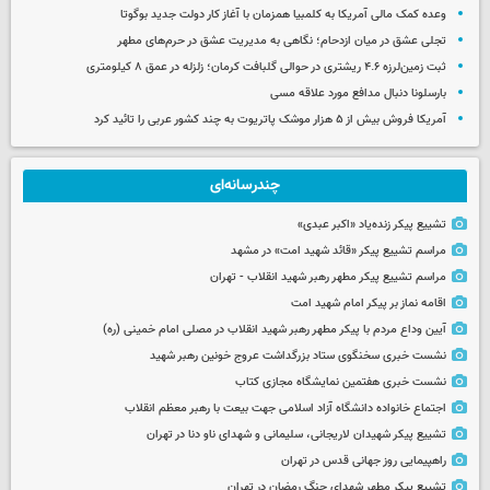
وعده کمک مالی آمریکا به کلمبیا همزمان با آغاز کار دولت جدید بوگوتا
تجلی عشق در میان ازدحام؛ نگاهی به مدیریت عشق در حرم‌های مطهر
ثبت زمین‌لرزه ۴.۶ ریشتری در حوالی گلبافت کرمان؛ زلزله در عمق ۸ کیلومتری
بارسلونا دنبال مدافع مورد علاقه مسی
آمریکا فروش بیش از ۵ هزار موشک پاتریوت به چند کشور عربی را تائید کرد
چندرسانه‌ای
تشییع پیکر زنده‌یاد «اکبر عبدی»
مراسم تشییع پیکر «قائد شهید امت» در مشهد
مراسم تشییع پیکر مطهر رهبر شهید انقلاب - تهران
اقامه نماز بر پیکر امام شهید امت
آیین وداع مردم با پیکر مطهر رهبر شهید انقلاب در مصلی امام خمینی (ره)
نشست خبری سخنگوی ستاد بزرگداشت عروج خونین رهبر شهید
نشست خبری هفتمین نمایشگاه مجازی کتاب
اجتماع خانواده دانشگاه آزاد اسلامی جهت بیعت با رهبر معظم انقلاب
تشییع پیکر شهیدان لاریجانی، سلیمانی و شهدای ناو دنا در تهران
راهپیمایی روز جهانی قدس در تهران
تشییع پیکر مطهر شهدای جنگ رمضان در تهران