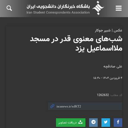
عکس | شبیر جوکار
شب‌های معنوی قدر در مسجد
ملااسماعیل یزد
علی صادقچه
۴ فروردین ۱۴۰۴ - ۱۵:۴۰
کد مطلب:
1262632
دریافت تصاویر