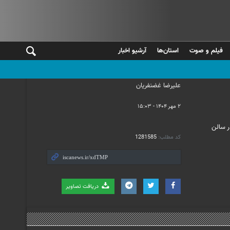
فیلم و صوت
استان‌ها
آرشیو اخبار
علیرضا غضنفریان
۲ مهر ۱۴۰۴ - ۱۵:۰۳
 کارشناسی ارشد و دکتری این دانشگاه همچنین خانواده شهدای جنگ ۱۲ روزه در سالن
کد مطلب:
1281585
دریافت تصاویر