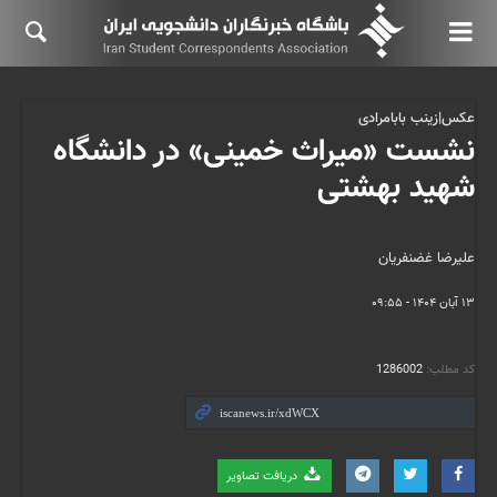
عکس|زینب بابامرادی
نشست «میراث خمینی» در دانشگاه
شهید بهشتی
علیرضا غضنفریان
۱۳ آبان ۱۴۰۴ - ۰۹:۵۵
کد مطلب:
1286002
دریافت تصاویر