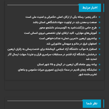
اخبار مرتبط
دکتر رنجبر: رسانه یکی از ارکان اصلی حکمرانی و امنیت ملی است
صنعت و معدن باید در اولویت جهاددانشگاهی استان باشد
طرح حامی بازگشت‌امید به اکوسیستم دانشجو محور
آموزش‌های مهارتی، کلید ارتقای توان تخصصی نیروی انسانی است
پیاده‌روی اربعین «تمرین عملی» عدالت‌خواهی است
اصفهان غرق در ماتم و میهمانی عاشورایی شد
استقرار ۵ موکب دانشگاه آزاد اسلامی کرمانشاه برای خدمت‌رسانی به زائران اربعین
درخشش دانشگاه آزاد قشم در مسابقات سراسری قرآن و عترت/ مهلت ارسال آثار
تمدید شد
پیاده روی جاماندگان اربعین در کرمان و ۲۵ شهر استان
نمایشگاه زنجان قدیم در سما؛ بازسازی تصویری میراث ملموس و بناهای
تخریب‌شده شهر
نظر شما