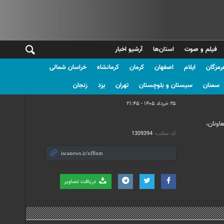
فیلم و صوت
استان‌ها
آرشیو اخبار
رمزگان
ایلام
اصفهان
کرمان
کرمانشاه
خراسان شمالی
استان خراسان رضوی
سمنان
سیستان و بلوچستان
تهران
یزد
زنجان
۲۵ خرداد ۱۴۰۵ - ۲۱:۴۵
اونان،
کد مطلب:
1309394
دریافت تصاویر