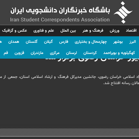
اقتصاد
ورزش
فرهنگ و هنر
بین الملل
علم و فناوری
عکس و گرافیک
البرز
بوشهر
چهارمحال و بختیاری
فارس
گیلان
گلستان
همدان
ه
کهگیلویه و بویراحمد
کردستان
لرستان
مرکزی
مازندران
قزوین
قم
یوز خراسان رضوی برگزار شد
زاد اسلامی خراسان رضوی، جانشین مدیرکل فرهنگ و ارشاد اسلامی استان، جمعی از مع
لان رسانه افتتاح شد.