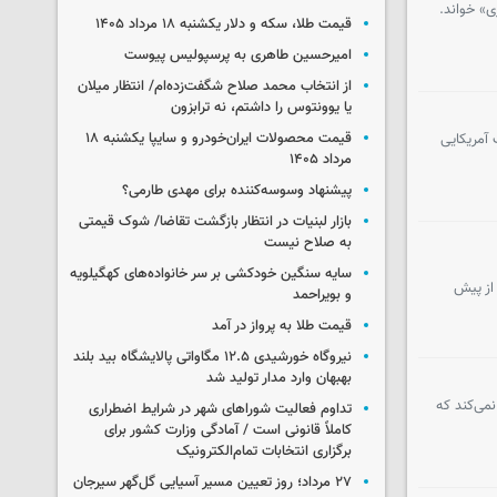
ی» خواند.
قیمت طلا، سکه و دلار یکشنبه ۱۸ مرداد ۱۴۰۵
امیرحسین طاهری به پرسپولیس پیوست
از انتخاب محمد صلاح شگفت‌زده‌ام/ انتظار میلان
یا یوونتوس را داشتم، نه ترابزون
قیمت محصولات ایران‌خودرو و سایپا یکشنبه ۱۸
 آمریکایی
مرداد ۱۴۰۵
پیشنهاد وسوسه‌کننده برای مهدی طارمی؟
بازار لبنیات در انتظار بازگشت تقاضا/ شوک قیمتی
به صلاح نیست
سایه سنگین خودکشی بر سر خانواده‌های کهگیلویه
 از پیش
و بویراحمد
قیمت طلا به پرواز در آمد
نیروگاه خورشیدی ۱۲.۵ مگاواتی پالایشگاه بید بلند
بهبهان وارد مدار تولید شد
می‌کند که
تداوم فعالیت شوراهای شهر در شرایط اضطراری
کاملاً قانونی است / آمادگی وزارت کشور برای
برگزاری انتخابات تمام‌الکترونیک
۲۷ مرداد؛ روز تعیین مسیر آسیایی گل‌گهر سیرجان