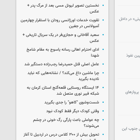
نخستین تصویر لیونل مسی بعد از مرگ پدر +
عکس
تی» در داخل
تقویت خدمات اورژانسی رودان با استقرار چهارمین
آمبولانس در جغین
سعید آقاخانی و حجازی‌فر در یک سریال تاریخی +
عکس
ادای احترام اهالی رسانه یاسوج به مقام شامخ
ین نفوذ
شهدا
عامل اصلی قتل حمیدرضا رجب‌زاده دستگیر شد
چرا ماشین داغ می‌کند؟ / نشانه‌هایی که نباید
نادیده بگیرید
۱۴ ایستگاه روستایی قلعه‌گنج استان کرمان به
پروازهای
شبکه فیبر نوری متصل شد
شست‌وشوی "کاهو" را جدی بگیرید
وقتی کودک دیگر فقط کودک نبود
چه عواملی باعث پارگی رگ خونی در چشم
می‌شوند؟
ل جنوب این
تحویل بیش از ۳۰۰ کلاس درس در اردبیل تا آغاز