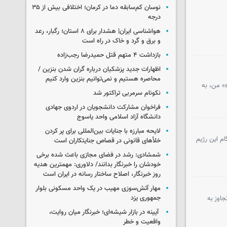
نوسان کم‌سابقه دما در کرمان؛ اختلافی بیش از ۳۵
درجه
هواشناسی ایران| هشدار برای ۸ استان؛ رگبار، رعد
و برق و گرد و خاک در راه است
بازداشت ۴ متهم قتل حمیدرضا رجب‌زاده
اظهارات جدید پزشکیان درباره گران شدن بنزین /
محاصره هستیم و نمی‌توانیم بنزین وارد کنیم
» من، به
نکونام سرمربی تراکتور شد
فراخوان مشارکت دانشجویان در اردوی جهادی
دانشگاه آزاد اسلامی واحد یاسوج
لایحه مبارزه با جنایات بین‌المللی برای پر کردن
م این رژیم
خلأهای قانونی در قصاص جنایتکاران است
شمشادی: رشد در فضای مجازی باعث شده برخی
خودشان را خبرنگار بدانند/ دلاوری: مهمترین هدیه‌
روز خبرنگار، اصلاح ساختار رسانه در ایران است
مهار آتش‌سوزی مهیب در یک واحد مسکونی بلوار
جمهوری یزد
اوز به
آیینه در بازار شیشه‌ای؛ خبرنگار میان روایت،
واقعیت و خطر