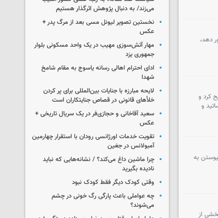
می‌زند/ به دنبال پژوهش اثرگذار هستیم
نخستین تصویر لیونل مسی بعد از مرگ پدر +
عکس
 دهد،‌
مهار آتش‌سوزی مهیب در یک واحد مسکونی بلوار
جمهوری یزد
ادای احترام اهالی رسانه یاسوج به مقام شامخ
شهدا
لایحه مبارزه با جنایات بین‌المللی برای پر کردن
ح کرد و
خلأهای قانونی در قصاص جنایتکاران است
تید و
سعید آقاخانی و حجازی‌فر در یک سریال تاریخی +
عکس
تقویت خدمات اورژانسی رودان با استقرار چهارمین
آمبولانس در جغین
 اقتصادی، تاکید کرد: در شرایط فعلی که اسنپ بک علیه ما فعال شده است، تصویب CFT و پیوستن به
چرا ماشین داغ می‌کند؟ / نشانه‌هایی که نباید
نادیده بگیرید
وقتی کودک دیگر فقط کودک نبود
چه عواملی باعث پارگی رگ خونی در چشم
می‌شوند؟
که نمی‌توان نسبت به خروج ایران از لیست سیاه FATF خوش‌بین بود گفت: اما با پیوستن به CFT، بخشی از