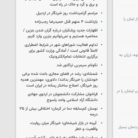
و برق و گرد و خاک در راه است
مراسم گرامیداشت روز خبرنگار در اردبیل
لبنان را
بازداشت ۴ متهم قتل حمیدرضا رجب‌زاده
اظهارات جدید پزشکیان درباره گران شدن بنزین /
محاصره هستیم و نمی‌توانیم بنزین وارد کنیم
تداوم فعالیت شوراهای شهر در شرایط اضطراری
کاملاً قانونی است / آمادگی وزارت کشور برای
ه، ارزان به
برگزاری انتخابات تمام‌الکترونیک
نکونام سرمربی تراکتور شد
شمشادی: رشد در فضای مجازی باعث شده برخی
خودشان را خبرنگار بدانند/ دلاوری: مهمترین هدیه‌
روز خبرنگار، اصلاح ساختار رسانه در ایران است
 ایشان را در
فراخوان مشارکت دانشجویان در اردوی جهادی
دانشگاه آزاد اسلامی واحد یاسوج
نوسان کم‌سابقه دما در کرمان؛ اختلافی بیش از ۳۵
درجه
آیینه در بازار شیشه‌ای؛ خبرنگار میان روایت،
رت‌مان بسیار
واقعیت و خطر
سیاست ضد مقاله، به رتبه علمی کشور آسیب