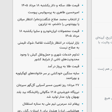
قیمت طلا، سکه و دلار یکشنبه ۱۸ مرداد ۱۴۰۵
امیرحسین طاهری به پرسپولیس پیوست
از انتخاب محمد صلاح شگفت‌زده‌ام/ انتظار میلان
یا یوونتوس را داشتم، نه ترابزون
قیمت محصولات ایران‌خودرو و سایپا یکشنبه ۱۸
مرداد ۱۴۰۵
خ، آیینه‌ای
ولایت، با
بازار لبنیات در انتظار بازگشت تقاضا/ شوک قیمتی
به صلاح نیست
تداوم خدمات شهری و حمل‌ونقل کیش با وجود
محدودیت‌های ناشی از شرایط کشور
قیمت طلا به پرواز در آمد
در هم ژست
سایه سنگین خودکشی بر سر خانواده‌های کهگیلویه
و بویراحمد
۲۷ مرداد؛ روز تعیین مسیر آسیایی گل‌گهر سیرجان
نیروگاه خورشیدی ۱۲.۵ مگاواتی پالایشگاه بید بلند
بهبهان وارد مدار تولید شد
 هیچ
پیغام تند سرمربی تیم ملی به ستاره استقلال
هواشناسی ایران| هشدار برای ۸ استان؛ رگبار، رعد