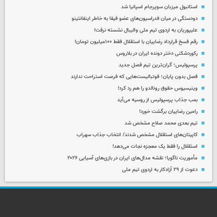
استانبول میزبان سوپرجام اسپانیا شد
دودستگی در میان فدراسیون‌های عضو فیفا به خاطر اینفانتینو
علیپوریان به اردوی تیم ملی والیبال نشسته نرفت!
رقم فسخ قرارداد رضاییان با استقلال فقط ۱۰۰میلیون تومان!
رکوردشکنی دختر دونده ایران در بلاروس
پرسپولیس؛ گران‌ترین تیم فصل جدید
فصل بدون پایان؛ فوتبالیست‌هایی که فرصت استراحت ندارند
وینیسیوس حقوق رونالدو را هم رد کرد!
بمب جذاب پرسپولیس از روسیه می‌آید
رامین رضاییان برگشت خورد!
تیم بعدی محمد صلاح مشخص شد
کاپیتان‌های استقلال مشخص شدند/ انتخاب جذاب سهراب
استقلال را فقط یک معجزه نجات می‌دهد!
مأموریت ناگویا؛ نقشه مدال‌های ایران در بازی‌های آسیایی ۲۰۲۶
دعوت از ۲۹ آزادکار به اردوی تیم ملی