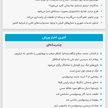
مذاکرات ترمیم دستمزد چه زمانی کلید می‌خورد؟
طرح جدید تغذیه دانشجویان بصورت مرحله‌ای اجرا می‌شود
وزیر علوم: علم قدرت می‌آفریند و رسانه از حقیقت آن پاسداری می‌کند
تداوم خدمات شهری و حمل‌ونقل کیش با وجود محدودیت‌های ناشی از شرایط کشور
آخرین اخبار ورزش
چندرسانه‌ای
از انتخاب محمد صلاح شگفت‌زده‌ام/ انتظار میلان یا یوونتوس را داشتم، نه ترابزون
پیغام تند سرمربی تیم ملی به ستاره استقلال
بازی‌های لیگ برتر فوتبال با تماشاگر برگزار می‌شود
لیگ از همان اول جدی است
رونمایی از ۲ خرید جدید پرسپولیس
ادعای جنجالی تلگراف درباره رئیس فیفا
بارسلونا دنبال مدافع مورد علاقه مسی
مقصد جدید گلر پرسپولیسی مشخص شد
بیفوما در پرسپولیس ماندنی شد
هشدار سرمربی پرسپولیس به جاسوس تیم