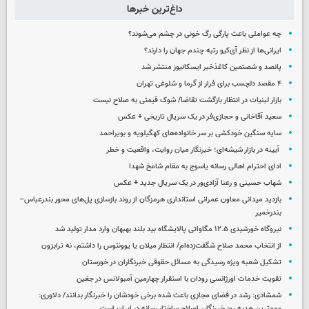
داغ‌ترین خبرها
چه عواملی باعث پارگی رگ خونی در چشم می‌شوند؟
ایرانی‌ها از نظر آی‌کیو رتبه چندم جهان را دارند؟
پانصد و شصتمین کاغذخبر ایسکانیوز منتشر شد
۴ مقصد دلچسب برای فرار از گرما و شلوغی تهران
بازار لبنیات در انتظار بازگشت تقاضا/ شوک قیمتی به صلاح نیست
سعید آقاخانی و حجازی‌فر در یک سریال تاریخی + عکس
سایه سنگین خودکشی بر سر خانواده‌های کهگیلویه و بویراحمد
آیینه در بازار شیشه‌ای؛ خبرنگار میان روایت، واقعیت و خطر
ادای احترام اهالی رسانه یاسوج به مقام شامخ شهدا
شهاب حسینی و رعنا آزادی‌ور در یک سریال جدید + عکس
بازدید میدانی معاون عمرانی استانداری هرمزگان از روند بازسازی پل‌های محور بندرعباس–
بندرخمیر
نیروگاه خورشیدی ۱۲.۵ مگاواتی پالایشگاه بید بلند بهبهان وارد مدار تولید شد
از انتخاب محمد صلاح شگفت‌زده‌ام/ انتظار میلان یا یوونتوس را داشتم، نه ترابزون
تشکیل شعبه ویژه رسیدگی به مسائل حقوقی خبرنگاران در خوزستان
تقویت خدمات اورژانسی رودان با استقرار چهارمین آمبولانس در جغین
شمشادی: رشد در فضای مجازی باعث شده برخی خودشان را خبرنگار بدانند/ دلاوری:
مهمترین هدیه‌ روز خبرنگار، اصلاح ساختار رسانه در ایران است