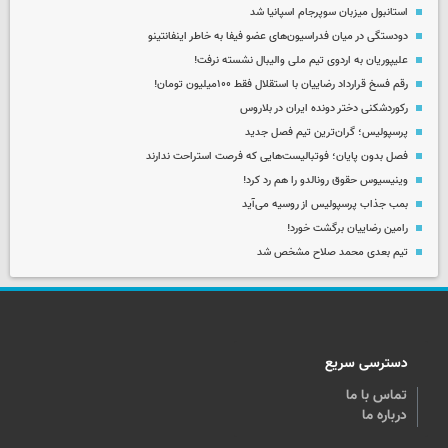
استانبول میزبان سوپرجام اسپانیا شد
دودستگی در میان فدراسیون‌های عضو فیفا به خاطر اینفانتینو
علیپوریان به اردوی تیم ملی والیبال نشسته نرفت!
رقم فسخ قرارداد رضاییان با استقلال فقط ۱۰۰میلیون تومان!
رکوردشکنی دختر دونده ایران در بلاروس
پرسپولیس؛ گران‌ترین تیم فصل جدید
فصل بدون پایان؛ فوتبالیست‌هایی که فرصت استراحت ندارند
وینیسیوس حقوق رونالدو را هم رد کرد!
بمب جذاب پرسپولیس از روسیه می‌آید
رامین رضاییان برگشت خورد!
تیم بعدی محمد صلاح مشخص شد
دسترسی سریع
تماس با ما
درباره ما