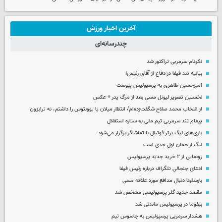
آخرین اخبار ورزش
چندرسانه‌ای
نکونام سرمربی تراکتور شد
بیانیه تند فیفا در دفاع از آقای رئیس!
امیرحسین طاهری به پرسپولیس پیوست
نخستین تصویر لیونل مسی بعد از مرگ پدر + عکس
از انتخاب محمد صلاح شگفت‌زده‌ام/ انتظار میلان یا یوونتوس را داشتم، نه ترابزون
پیغام تند سرمربی تیم ملی به ستاره استقلال
بازی‌های لیگ برتر فوتبال با تماشاگر برگزار می‌شود
لیگ از همان اول جدی است
رونمایی از ۲ خرید جدید پرسپولیس
ادعای جنجالی تلگراف درباره رئیس فیفا
بارسلونا دنبال مدافع مورد علاقه مسی
مقصد جدید گلر پرسپولیسی مشخص شد
بیفوما در پرسپولیس ماندنی شد
هشدار سرمربی پرسپولیس به جاسوس تیم