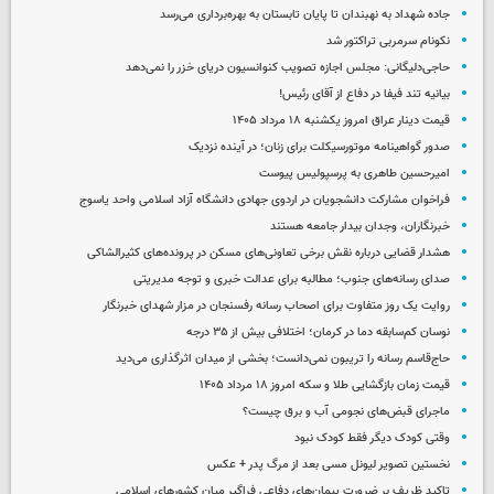
جاده شهداد به نهبندان تا پایان تابستان به بهره‌برداری می‌رسد
نکونام سرمربی تراکتور شد
حاجی‌دلیگانی: مجلس اجازه تصویب کنوانسیون دریای خزر را نمی‌دهد
بیانیه تند فیفا در دفاع از آقای رئیس!
قیمت دینار عراق امروز یکشنبه ۱۸ مرداد ۱۴۰۵
صدور گواهینامه موتورسیکلت برای زنان؛ در آینده نزدیک
امیرحسین طاهری به پرسپولیس پیوست
فراخوان مشارکت دانشجویان در اردوی جهادی دانشگاه آزاد اسلامی واحد یاسوج
خبرنگاران، وجدان بیدار جامعه هستند
هشدار قضایی درباره نقش برخی تعاونی‌های مسکن در پرونده‌های کثیرالشاکی
صدای رسانه‌های جنوب؛ مطالبه برای عدالت خبری و توجه مدیریتی
روایت یک روز متفاوت برای اصحاب رسانه رفسنجان در مزار شهدای خبرنگار
نوسان کم‌سابقه دما در کرمان؛ اختلافی بیش از ۳۵ درجه
حاج‌قاسم رسانه را تریبون نمی‌دانست؛ بخشی از میدان اثرگذاری می‌دید
قیمت زمان بازگشایی طلا و سکه امروز ۱۸ مرداد ۱۴۰۵
ماجرای قبض‌های نجومی آب و برق چیست؟
وقتی کودک دیگر فقط کودک نبود
نخستین تصویر لیونل مسی بعد از مرگ پدر + عکس
تاکید ظریف بر ضرورت پیمان‌های دفاعی فراگیر میان کشورهای اسلامی