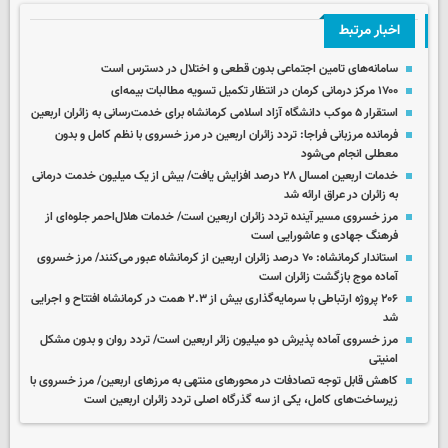
اخبار مرتبط
سامانه‌های تامین اجتماعی بدون قطعی و اختلال در دسترس است
۱۷۰۰ مرکز درمانی کرمان در انتظار تکمیل تسویه مطالبات بیمه‌ای
استقرار ۵ موکب دانشگاه آزاد اسلامی کرمانشاه برای خدمت‌رسانی به زائران اربعین
فرمانده مرزبانی فراجا: تردد زائران اربعین در مرز خسروی با نظم کامل و بدون
معطلی انجام می‌شود
خدمات اربعین امسال ۲۸ درصد افزایش یافت/ بیش از یک میلیون خدمت درمانی
به زائران در عراق ارائه شد
مرز خسروی مسیر آینده تردد زائران اربعین است/ خدمات هلال‌احمر جلوه‌ای از
فرهنگ جهادی و عاشورایی است
استاندار کرمانشاه: ۷۰ درصد زائران اربعین از کرمانشاه عبور می‌کنند/ مرز خسروی
آماده موج بازگشت زائران است
۲۰۶ پروژه ارتباطی با سرمایه‌گذاری بیش از ۲.۳ همت در کرمانشاه افتتاح و اجرایی
شد
مرز خسروی آماده پذیرش دو میلیون زائر اربعین است/ تردد روان و بدون مشکل
امنیتی
کاهش قابل توجه تصادفات در محورهای منتهی به مرزهای اربعین/ مرز خسروی با
زیرساخت‌های کامل، یکی از سه گذرگاه اصلی تردد زائران اربعین است