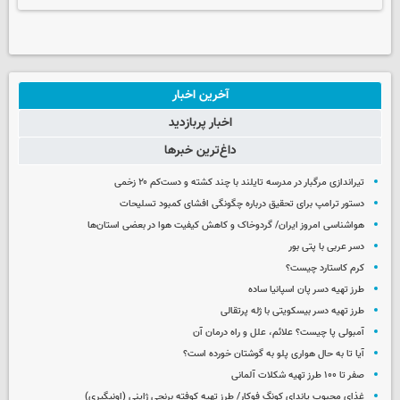
آخرین اخبار
اخبار پربازدید
داغ‌ترین خبرها
تیراندازی مرگبار در مدرسه‌ تایلند با چند کشته و دست‌کم ۲۰ زخمی
دستور ترامپ برای تحقیق درباره چگونگی افشای کمبود تسلیحات
هواشناسی امروز ایران/ گردوخاک و کاهش کیفیت هوا در بعضی استان‌ها
دسر عربی با پتی بور
کرم کاستارد چیست؟
طرز تهیه دسر پان اسپانیا ساده
طرز تهیه دسر بیسکویتی با ژله پرتقالی
آمبولی پا چیست؟ علائم، علل و راه درمان آن
آیا تا به حال هواری پلو به گوشتان خورده است؟
صفر تا ۱۰۰ طرز تهیه شکلات آلمانی
غذای محبوب پاندای کونگ فوکار/ طرز تهیه کوفته برنجی ژاپنی (اونیگیری)