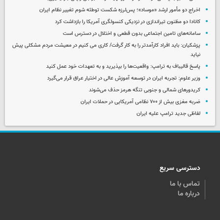
اخراج دو مأمور ارشد «موساد»؛ پس‌لرزه شکست توطئه شوم تغییر نظام ایران
کانادا دو مظنون تیراندازی در نزدیکی کنسولگری آمریکا را بازداشت کرد
سامانه‌های تامین اجتماعی بدون قطعی و اختلال در دسترس است
پزشکیان: باید افراد کارآمدتر را به کار گرفت/ کاری می کنیم در معیشت مردم مشکلی پیش
نیاید
پاسخ قالیباف به ترامپ: واقعیت‌ها را بپذیرید و به تعهدات خود عمل کنید
وزیر علوم: تجربه ایران در توسعه آموزش عالی در اختیار عراق قرار می‌گیرد
کریدورهای شمالی و جنوبی تنگه هرمز حذف می‌شوند
ضربه مغزی بیش از ۷۰۰ نظامی آمریکایی در حملات ایران
لفاظی جدید ترامپ علیه ایران
دسترسی سریع
تماس با ما
درباره ما