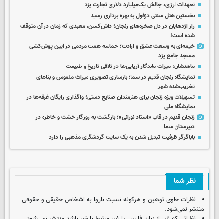
تعهدات ارزی، چالش یک‌میلیارد دلاری تجارت یزد
نخستین هتل سنتی دزفول به بهره برداری رسید
راز اژدهایان در دل صخره‌های زنجان؛ داش‌کسن، معبدی که زمان در آن متوقف
شده است!
خیمه‌ای به وسعت عشق و ارادت؛ حماسه همت مردمی در آیین پوش‌کشی
مسجد جامع یزد
ماهنشان؛ میراث ماندگار آریایی‌ها در تلاقی تاریخ و طبیعت
نمایشگاه زنجان قدیم در سما؛ بازسازی تصویری میراث ملموس و بناهای
تخریب‌شده شهر
تسهیلات ویژه زنجان برای هنرمندان صنایع دستی؛ واگذاری رایگان غرفه‌ها در
نمایشگاه ملی
زنجان قدیم در قاب «استاد نورانی»؛ بازگشت به روزگار خشت و خاطره در
دبیرستان سما
باباگرگر ظرفیت تبدیل شدن به یک سایت گردشگری مذهبی را دارد
نظر شما
نظرات حاوی توهین و هرگونه نسبت ناروا به اشخاص حقیقی و حقوقی
منتشر نمی‌شود.
نظراتی که غیر از زبان فارسی یا غیر مرتبط با خبر باشد منتشر نمی‌شود.