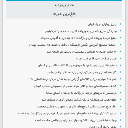
اخبار پربازدید
داغ‌ترین خبرها
پاییز پرباران در راه ایران
رسیدگی سریع قضایی به پرونده قتل با سلاح سرد در کهنوج
صلح در سه پرونده قتل و بازگشت ۱۷۰ زندانی به آغوش خانواده
احداث مجتمع آموزشی رفاهی فرهنگیان بافت با اعتبار ۴۵ میلیارد تومان
۲۰ تخت جدید به اورژانس بیمارستان پاستور بم اضافه شد
طنین مرگ بر آمریکا در قلب چرام
دستور قضایی برای برخورد با جریان‌های القاکننده ناامنی در کرمان
کارنامه قضایی جدید در کرمان بر پایه عملکرد واقعی شعب
انبار ۴۰۰ میلیارد ریالی کالاهای آرایشی و بهداشتی در کرمان شناسایی شد
کشف محموله‌های خرد و کلان مواد مخدر در مسیرهای استان کرمان
درخشش کاتاروهای کرمان در رقابت با حریفان آسیای میانه
حقوق‌های غیرمتعارف در یک شرکت معدنی کرمان متوقف شد
آغاز طرح حمایت مالی از زوج‌های نابارور با محوریت جوانی جمعیت
ایران: گسترش زرادخانه سلاح‌های هسته‌ای آمریکا تهدیدی برای کل بشریت است
جهاد دانشگاهی؛ پیوند دانش، مهارت و نیازهای واقعی جامعه است
ارتش کاملا آماده است