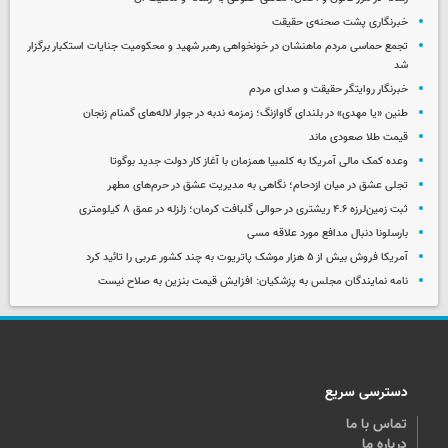
خبرنگاری پشت صحنه‌ی حقیقت
تجمع حماسی مردم ماهنشان در خونخواهی رهبر شهید و محکومیت جنایات استکبار برگزار
شد
خبرنگار روایتگر حقیقت و صدای مردم
طنین «یا مهدی» در بلندای گاوازنگ؛ زمزمه ندبه در جوار لاله‌های گمنام زنجان
قیمت طلا صعودی ماند
وعده کمک مالی آمریکا به کلمبیا همزمان با آغاز کار دولت جدید بوگوتا
تجلی عشق در میان ازدحام؛ نگاهی به مدیریت عشق در حرم‌های مطهر
ثبت زمین‌لرزه ۴.۶ ریشتری در حوالی گلبافت کرمان؛ زلزله در عمق ۸ کیلومتری
بارسلونا دنبال مدافع مورد علاقه مسی
آمریکا فروش بیش از ۵ هزار موشک پاتریوت به چند کشور عربی را تائید کرد
نامه نمایندگان مجلس به پزشکیان: افزایش قیمت بنزین به صلاح نیست
دسترسی سریع
تماس با ما
درباره ما