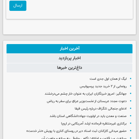
ارسال
آخرین اخبار
اخبار پربازدید
داغ‌ترین خبرها
لیگ از همان اول جدی است
رونمایی از ۲ خرید جدید پرسپولیس
جهانگیر: امروز خبرنگاران ایران به عنوان خار چشم می‌درخشند
دعوت مجدد عربستان از نخست‌وزیر عراق برای سفر به ریاض
ادعای جنجالی تلگراف درباره رئیس فیفا
صنعت و معدن باید در اولویت جهاددانشگاهی استان باشد
برکناری غیرمنتظره فرمانده ارشد آمریکایی در اروپا
حضور میدانی کارکنان ثبت اسناد دیر در روستای کناری با پویش «نذر خدمت»
رسانه در مرز قانون و اخلاق؛ نگاهی حقوقی به رسانه و ماهیت آن