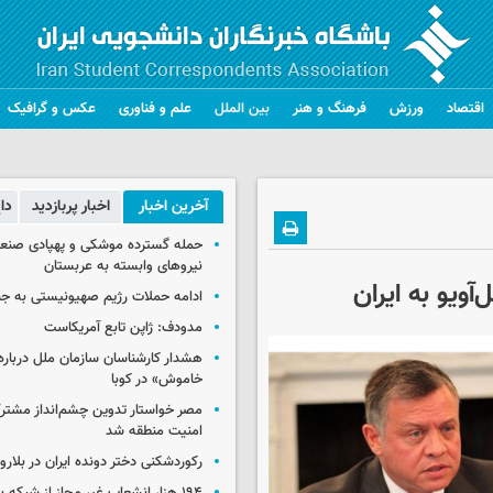
اقتصاد
ورزش
فرهنگ و هنر
بین الملل
علم و فناوری
عکس و گرافیک
آخرین اخبار
اخبار پربازدید
دا
حمله گسترده موشکی و پهپادی صنعا
نیروهای وابسته به عربستان
ویو به ایران
ادامه حملات رژیم صهیونیستی به جن
مدودف: ژاپن تابع آمریکاست
هشدار کارشناسان سازمان ملل درباره 
خاموش» در کوبا
مصر خواستار تدوین چشم‌انداز مشتر
امنیت منطقه شد
رکوردشکنی دختر دونده ایران در بلار