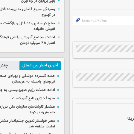
پاییز پرباران در راه ایران
رسیدگی سریع قضایی به پرونده قتل 
در کهنوج
آغوش خانواده
احداث مجتمع آموزشی رفاهی فرهنگیا
اعتبار ۴۵ میلیارد تومان
آخرین اخبار بین الملل
چندرس
حمله گسترده موشکی و پهپادی صنعا
نیروهای وابسته به عربستان
ادامه حملات رژیم صهیونیستی به جن
مدودف: ژاپن تابع آمریکاست
هشدار کارشناسان سازمان ملل درباره 
خاموش» در کوبا
ریکا
مصر خواستار تدوین چشم‌انداز مشتر
امنیت منطقه شد