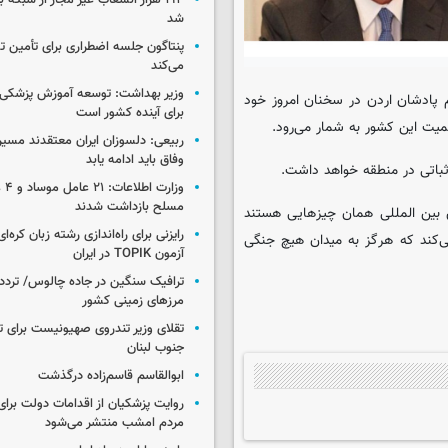
۱۹۴ هزار انشعاب غیر مجاز از شبکه 
شد
پنتاگون جلسه اضطراری برای تأمین تس
می‌کند
وزیر بهداشت: توسعه آموزش پزشکی، 
وم پادشان اردن در سخنان امروز خود
برای آینده کشور است
میت این کشور به شمار می‌رود.
ربیعی: دلسوزان ایران معتقدند مسیر
وفاق باید ادامه یابد
ثباتی در منطقه خواهد داشت.
وزار
مسلح بازداشت شدند
ن بین المللی همان چیزهایی هستند
رایزنی برای راه‌اندازی رشته زبان کره‌ای
می‌کند که هرگز به میدان هیچ جنگی
آزمون TOPIK در ایران
ترافیک سنگین در جاده چالوس/ تردد 
مرزهای زمینی کشور
تقلای وزیر تندروی صهیونیست برای ت
جنوب لبنان
ابوالقاسم قاسم‌زاده درگذشت
روایت پزشکیان از اقدامات دولت بر
مردم امشب منتشر می‌شود