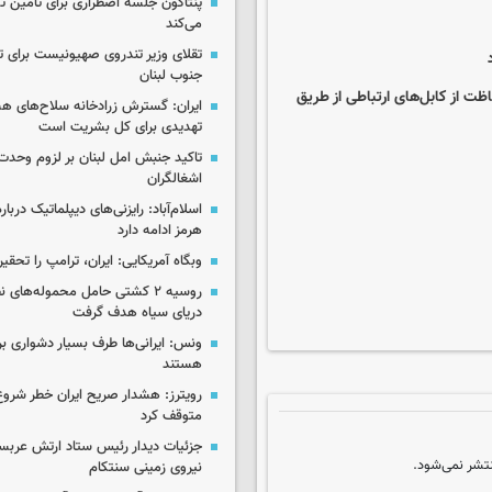
پنتاگون جلسه اضطراری برای تأمین تس
می‌کند
تقلای وزیر تندروی صهیونیست برای ت
جنوب لبنان
اظت از کابل‌های ارتباطی از طریق
ایران: گسترش زرادخانه سلاح‌های هست
تهدیدی برای کل بشریت است
تاکید جنبش امل لبنان بر لزوم وحدت 
اشغالگران
اسلام‌آباد: رایزنی‌های دیپلماتیک دربا
هرمز ادامه دارد
وبگاه آمریکایی: ایران، ترامپ را تحقیر
روسیه ۲ کشتی حامل محموله‌های ن
دریای سیاه هدف گرفت
ونس: ایرانی‌ها طرف بسیار دشواری بر
هستند
رویترز: هشدار صریح ایران خطر شروع
متوقف کرد
جزئیات دیدار رئیس ستاد ارتش عربست
تشر نمی‌شود.
نیروی زمینی سنتکام