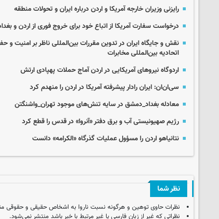
رایزنی وزیران خارجه آمریکا و اردن درباره ایران و تحولات منطقه
درخواست سفارت آمریکا از اتباع خود برای خروج فوری از اردن و بغداد
نقش و جایگاه ایران در تدوین مقررات بین‌المللی ناظر بر امنیت و حف
اتحادیه بین‌المللی مخابرات
اردوگاه نیروهای آمریکایی در اردن آماج حملات پهپادی ارتش
سی‌ان‌ان: ایران رادار پیشرفته آمریکا در اردن را منهدم کرد
معادله بغداد_دمشق در سایه تنش‌های موجود تهران_واشنگتن
رژیم صهیونیستی آب و برق دفتر «آنروا» در قدس را قطع کرد
نتانیاهو اردن را مسؤول عملیات گذرگاه «الکرامه» دانست
نظر شما
نظرات حاوی توهین و هرگونه نسبت ناروا به اشخاص حقیقی و حقوقی من
نظراتی که غیر از زبان فارسی یا غیر مرتبط با خبر باشد منتشر نمی‌شود.