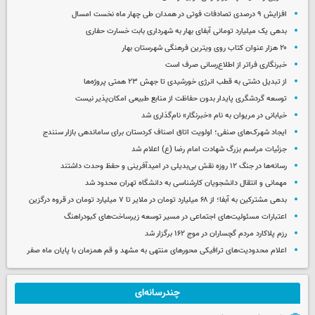
افزایش ۹ درصدی تصادفات فوتی در همدان طی چهار ماه نخست امسال
بدهی یک میلیارد تومانی آبفای بهار به شهرداری بابت خسارت حفاری
۲۰ هزار عنوان کتاب روی ویترین فرهنگی شهرستان بهار
خبرنگاری فراتر از اطلاع‌رسانی صرف است
از تبدیل دشتی به قطب انرژی خورشیدی تا جهش ۲۳ همتی پروژه‌ها
توسعه گردشگری پایدار بدون حفاظت از منابع طبیعی امکان‌پذیر نیست
خیابانی در مریوان به نام «خبرنگار» نام‌گذاری شد
ایجاد شهرک‌های صنفی؛ اولویت اتاق اصناف کردستان برای ساماندهی بازار سنندج
جزئیات مراسم بزرگ شهادت امام رضا (ع) اعلام شد
رسانه‌ها در جنگ ۱۲ روزه نقش بی‌بدیلی در امیدآفرینی و حفظ وحدت داشتند
مهمانی و انتقال دانشجویان کارشناسی به دانشگاه تهران محدود شد
بدهی مشترکین به آبفا؛ از ۶۸ میلیارد تومان در ملایر تا ۷ میلیارد تومان در قروه درگزین
اعتبارات مسئولیت‌های اجتماعی در مسیر توسعه زیرساخت‌های کبودراهنگ
رزم پلاکارد مردم گچساران در موج ۱۶۲ برگزار شد
اعلام محدودیت‌های ترافیکی محورهای منتهی به مشهد و قم همزمان با پایان ماه صفر
چندرسانه‌ای