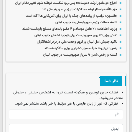
اخراج دو مأمور ارشد «موساد»؛ پس‌لرزه شکست توطئه شوم تغییر نظام ایران
حزب‌الله خواستار توقف مذاکرات با رژیم صهیونیستی شد
جانسون: ترامپ از پیامدهای جنگ با ایران برای آمریکایی‌ها آگاه است
ادامه حملات رژیم صهیونیستی به جنوب لبنان
وزارت اطلاعات: ۲۱ عامل موساد و ۴ عضو باندهای مسلح بازداشت شدند
تقلای وزیر تندروی صهیونیست برای توجیه اشغال جنوب لبنان
تاکید جنبش امل لبنان بر لزوم وحدت ملی در برابر اشغالگران
ونس: ایرانی‌ها طرف بسیار دشواری برای مذاکره هستند
کشته و زخمی شدن ۹ سرباز صهیونیست در جنوب لبنان
نظر شما
نظرات حاوی توهین و هرگونه نسبت ناروا به اشخاص حقیقی و حقوقی
منتشر نمی‌شود.
نظراتی که غیر از زبان فارسی یا غیر مرتبط با خبر باشد منتشر نمی‌شود.