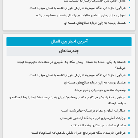
عامل اصلی قتل حمیدرضا رجب‌زاده دستگیر شد
عراقچی: باز شدن تنگه هرمز به شرایطی غیر از تفاهم با عمان مرتبط است
اموال و دارایی‌های عاملان جنایات بین‌المللی ضبط و مصادره می‌شود
هشدار روسیه به ژاپن درباره سلاح‌های هسته‌ای
آخرین اخبار بین الملل
چندرسانه‌ای
«حمله به یکی، حمله به همه»؛ پیمان مکه چه تغییری در معادلات خاورمیانه ایجاد
می‌کند؟
عراقچی: باز شدن تنگه هرمز به شرایطی غیر از تفاهم با عمان مرتبط است
هشدار روسیه به ژاپن درباره سلاح‌های هسته‌ای
وضعیت سلامتی جو بایدن وخیم تر شد
عراقچی: نه فراموش می‌کنیم و نه می‌بخشیم/ ایران به رغم همه فشارها پابرجا ایستاده و
خواهد ایستاد
مذاکرات ایران و عمان در آستانه نهایی‌شدن است
جزئیات آتش‌سوزی در پالایشگاه آرامکوی عربستان
هشدار صنعا به عربستان: وقت تلف نکنید
عراقچی: باز شدن تنگه هرمز تابع جبران نقض تفاهم‌نامه اسلام‌آباد است