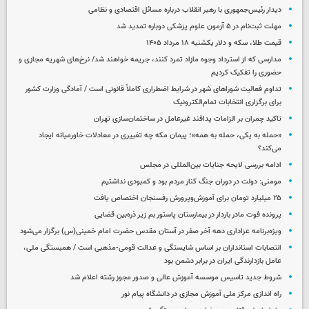
دیدار رئیس‌جمهوری با رهبر انقلاب درباره مسائل اقتصادی و نظامی
مهلت ثبت‌نام در ۵ آزمون علوم پزشکی دوباره تمدید شد
قیمت طلا، سکه و دلار یکشنبه ۱۸ مرداد ۱۴۰۵
مدارسی که از استرداد وجوه مازاد تمرد کنند، جریمه خواهند شد/ نرخ‌های شهریه مجازی و
حضوری را تفکیک کردیم
تداوم فعالیت شوراهای شهر در شرایط اضطراری کاملاً قانونی است / آمادگی وزارت کشور
برای برگزاری انتخابات تمام‌الکترونیک
تاکید چمران بر الزامات پدافند غیرعامل در ساختمان‌سازی تهران
«حمله به یکی، حمله به همه»؛ پیمان مکه چه تغییری در معادلات خاورمیانه ایجاد
می‌کند؟
ادامه بررسی لایحه جنایات بین‌المللی در مجلس
مومنی: دولت در دوران جنگ کنار مردم بود و کمبودی نداشتیم
۲۵ میلیارد تومان برای آموزش‌وپرورش رفسنجان اختصاص یافت
پرونده فوت مادر باردار در بیمارستان پاستور بم زیر ذره‌بین قضایی
ویژه‌برنامه عزاداری دهه آخر صفر در آستان مقدس حضرت امام خمینی(س) برگزار می‌شود
انتصابات استانداران بر اساس شایستگی و عدالت قومی-مذهبی است / همبستگی ملی،
عامل بازدارندگی ایران در برابر دشمن بود
شروط جدید تاسیس موسسه آموزش عالی و صدور مجوز رشته اعلام شد
راه اندازی مرکز ملی آموزش مجازی در دانشگاه پیام نور