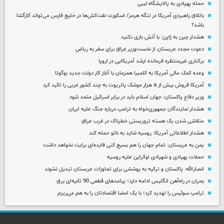
حمله پهپادی به پالایشگاه لیبی
باتلاق راهبردی آمریکا در تنگه هرمز/ اسکورت نفت‌کش‌ها در خلیج فارس می‌تواند کارگشا
باشد؟
هشدار چین به ژاپن: با آتش بازی نکنید
دعوت مجدد عربستان از نخست‌وزیر عراق برای سفر به ریاض
برکناری غیرمنتظره فرمانده ارشد آمریکایی در اروپا
وعده کمک مالی آمریکا به کلمبیا همزمان با آغاز کار دولت جدید بوگوتا
آمریکا فروش بیش از ۵ هزار موشک پاتریوت به چند کشور عربی را تائید کرد
وزیر دفاع پاکستان: جهان اسلام باید در برابر اسرائیل متحد شود
هشدار نمایندگان جمهوری‌خواه به ترامپ درباره جنگ علیه ایران
متلاشی شدن یک هسته تروریستی خطرناک در غرب عراق
هشدار اطلاعاتی آمریکا: روسیه شاید به ناتو حمله کند
یمن به عربستان: تمام جهان را هم بسیج کنی فایده‌ای برایت نخواهد داشت
حملات پهپادی و شهپادی اوکراین علیه روسیه
انصارالله: پاکستان و ترکیه به پوششی برای تجاوزات عربستان تبدیل نشوند
بحران در راه‌آهن انگلیس ادامه دارد؛ پیامدهای قطعی 90 ثانیه‌ای برق
ترامپ سوئیس را تهدید کرد؛ با یک امضا اقتصادتان را به هم می‌ریزم