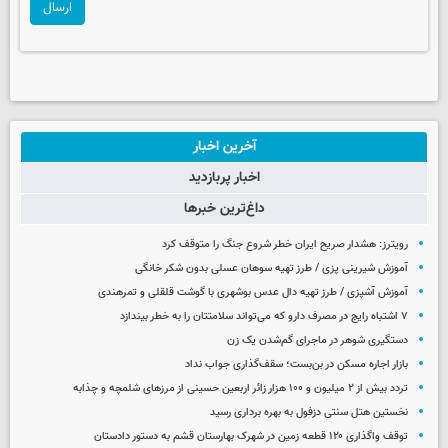
ارسال
آخرین اخبار
اخبار پربازدید
داغ‌ترین خبرها
رویترز: هشدار صریح ایران خطر شروع جنگ را متوقف کرد
آموزش شیرینی پزی / طرز تهیه سوهان عسلی بدون شکر خانگی
آموزش آشپزی / طرز تهیه دال عدس بوشهری با گوشت قلقلی و تمرهندی
۷ اشتباه رایج در مصرف دارو که می‌تواند سلامتتان را به خطر بیندازد
دستگیری شوهر در ماجرای گم‌شدن یک زن
بازار اجاره مسکن در بن‌بست؛ سقف‌گذاری جواب نداد
تردد بیش از ۲ میلیون و ۱۰۰ هزار زائر اربعین حسینی از مرزهای شلمچه و چذابه
نخستین هتل سنتی دزفول به بهره برداری رسید
توقف واگذاری ۱۲۰ قطعه زمین در شهرک بهارستان قشم به دستور دادستان