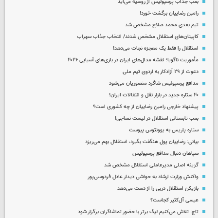
بمب جذاب پرسپولیس از روسیه می‌آید
رامین رضاییان برگشت خورد!
تیم بعدی محمد صلاح مشخص شد
کاپیتان‌های استقلال مشخص شدند/ انتخاب جذاب سهراب
استقلال را فقط یک معجزه نجات می‌دهد!
مأموریت ناگویا؛ نقشه مدال‌های ایران در بازی‌های آسیایی ۲۰۲۶
دعوت از ۲۹ آزادکار به اردوی تیم ملی
مدافع پرسپولیس شاگرد منصوریان می‌شود
۲۰ ستاره جدید در بازار نقل و انتقالات ایران!
پیشنهاد خارجی رامین رضاییان از چه کشوری است؟
بمب تابستانی استقلال در لیست نساجی!
ستاره پاریس به یوونتوس پیوست
بیانی: رضاییان پول هنگفت بگیرد، استقلال بهم می‌ریزد
سپاهان دنبال مدافع پرسپولیس
گزینه اصلی مدیرعاملی استقلال مشخص شد
واکنش وزارت ارشاد به حواشی دیدار عادل فردوسی‌پور
بازیکن استقلال دربی را از دست می‌دهد
عیسی آل‌کثیر کجاست؟
تاج: تلاش می‌کنیم لیگ برتر با حضور تماشاگران برگزار شود