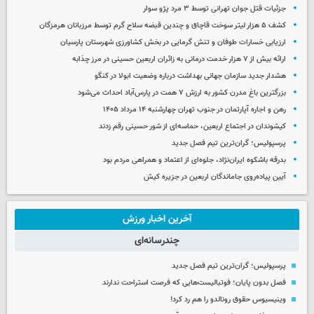
جزئیات قتل جوان تهرانی توسط ۳ مرد پژو سوار
کشف ۵ هزار لیتر سوخت قاچاق و چندین قبضه سلاح گرم توسط مرزبانان هرمزگان
ارزیابی خسارات طوفان و تنش گرمایی در بخش کشاورزی شهرستان پارسیان
ارائه بیش از ۷ هزار خدمت درمانی به زائران اربعین حسینی در مرز چذابه
هشدار جدید سازمان جهانی بهداشت درباره وضعیت ابولا در کنگو
بزرگترین باغ مدرن کشور به ارزش ۷ همت در پارس‌آباد احداث می‌شود
رهن و اجاره آپارتمان در جنوب تهران چهارشنبه ۱۴ مرداد ۱۴۰۵
کیشوندان در اجتماع اربعین، حماسه‌ای از شور حسینی رقم زدند
پرسپولیس؛ گران‌ترین تیم فصل جدید
بدرقه باشکوه ایران‌نژاد، جلوه‌ای از اعتماد و همراهی مردم بود
آیین پیاده‌روی جاماندگان اربعین در جزیره کیش
آخرین اخبار ورزش
چندرسانه‌ای
پرسپولیس؛ گران‌ترین تیم فصل جدید
فصل بدون پایان؛ فوتبالیست‌هایی که فرصت استراحت ندارند
وینیسیوس حقوق رونالدو را هم رد کرد!