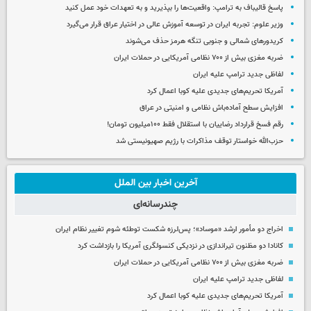
پاسخ قالیباف به ترامپ: واقعیت‌ها را بپذیرید و به تعهدات خود عمل کنید
وزیر علوم: تجربه ایران در توسعه آموزش عالی در اختیار عراق قرار می‌گیرد
کریدورهای شمالی و جنوبی تنگه هرمز حذف می‌شوند
ضربه مغزی بیش از ۷۰۰ نظامی آمریکایی در حملات ایران
لفاظی جدید ترامپ علیه ایران
آمریکا تحریم‌های جدیدی علیه کوبا اعمال کرد
افزایش سطح آماده‌باش نظامی و امنیتی در عراق
رقم فسخ قرارداد رضاییان با استقلال فقط ۱۰۰میلیون تومان!
حزب‌الله خواستار توقف مذاکرات با رژیم صهیونیستی شد
آخرین اخبار بین الملل
چندرسانه‌ای
اخراج دو مأمور ارشد «موساد»؛ پس‌لرزه شکست توطئه شوم تغییر نظام ایران
کانادا دو مظنون تیراندازی در نزدیکی کنسولگری آمریکا را بازداشت کرد
ضربه مغزی بیش از ۷۰۰ نظامی آمریکایی در حملات ایران
لفاظی جدید ترامپ علیه ایران
آمریکا تحریم‌های جدیدی علیه کوبا اعمال کرد