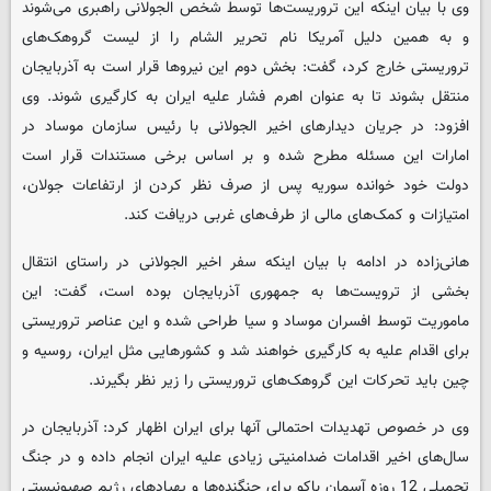
وی با بیان اینکه این تروریست‌ها توسط شخص الجولانی راهبری می‌شوند
و به همین دلیل آمریکا نام تحریر الشام را از لیست گروهک‌های
تروریستی خارج کرد، گفت: بخش دوم این نیروها قرار است به آذربایجان
منتقل بشوند تا به عنوان اهرم فشار علیه ایران به کارگیری شوند. وی
افزود: در جریان دیدارهای اخیر الجولانی با رئیس سازمان موساد در
امارات این مسئله مطرح شده و بر اساس برخی مستندات قرار است
دولت خود خوانده سوریه پس از صرف نظر کردن از ارتفاعات جولان،
امتیازات و کمک‌های مالی از طرف‌های غربی دریافت کند.
هانی‌زاده در ادامه با بیان اینکه سفر اخیر الجولانی در راستای انتقال
بخشی از ترویست‌ها به جمهوری آذربایجان بوده است، گفت: این
ماموریت توسط افسران موساد و سیا طراحی شده و این عناصر تروریستی
برای اقدام علیه به کارگیری خواهند شد و کشورهایی مثل ایران، روسیه و
چین باید تحرکات این گروهک‌های تروریستی را زیر نظر بگیرند.
وی در خصوص تهدیدات احتمالی آنها برای ایران اظهار کرد: آذربایجان در
سال‌های اخیر اقدامات ضدامنیتی زیادی علیه ایران انجام داده و در جنگ
تحمیلی 12 روزه آسمان باکو برای جنگنده‌ها و پهپادهای رژیم صهیونیستی