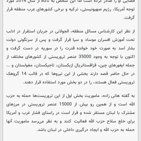
قضایی او را صادر کرده است اما این شخص به ناگاه از سال 2014 مورد
توجه آمریکا، رژیم صهیونیستی، ترکیه و برخی کشورهای عرب منطقه قرار
گرفت.
از نظر این کارشناس مسائل منطقه، الجولانی در جریان استقرار در ادلب
تحت آموزش افسران موساد و سیا قرار گرفت و پس از سرنگونی دولت
بشار اسد به صورت خود خوانده قدرت را در سوریه در دست گرفت و
اکنون با توجه به وجود 35000 عنصر تروریستی از کشورهای مختلف از
جمله ایغورهای چین، قزاقستانریال ازبکستان، تاجیکستان، مغولستان و ...
در حال حاضر قصد دارند بخشی از این نیروها که در قالب 14 گروهک
تروریستی فعال هستند، را در دو بخش مورد استفاده قرار دهند.
به گفته هانی زاده، ماموریت بخش اول از این تروریست‌ها حمله به حزب
الله است و از همین رو بیش از 15000 عنصر تروریستی در مرزهای
مشترک با لبنان مستقر شده و قرار است در راستای فشار غرب و آمریکا
برای خلع سلاح حزب الله فعالیت کنند و به نظر می‌رسد ماموریت آنها
حمله به حزب الله و ایجاد درگیری داخلی در لبنان باشد.