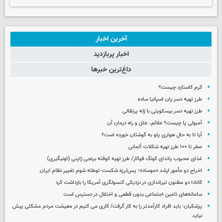
آخرین اخبار
اخبار پربازدید
داغ‌ترین خبرها
کرم کاستارد چیست؟
طرز تهیه دسر پان اسپانیا ساده
طرز تهیه دسر بیسکویتی با ژله پرتقالی
آمبولی پا چیست؟ علائم، علل و راه درمان آن
آیا تا به حال هواری پلو به گوشتان خورده است؟
صفر تا ۱۰۰ طرز تهیه شکلات آلمانی
غذای محبوب پاندای کونگ فوکار/ طرز تهیه کوفته برنجی ژاپنی (اونیگیری)
اخراج دو مأمور ارشد «موساد»؛ پس‌لرزه شکست توطئه شوم تغییر نظام ایران
کانادا دو مظنون تیراندازی در نزدیکی کنسولگری آمریکا را بازداشت کرد
سامانه‌های تامین اجتماعی بدون قطعی و اختلال در دسترس است
پزشکیان: باید افراد کارآمدتر را به کار گرفت/ کاری می کنیم در معیشت مردم مشکلی پیش
نیاید