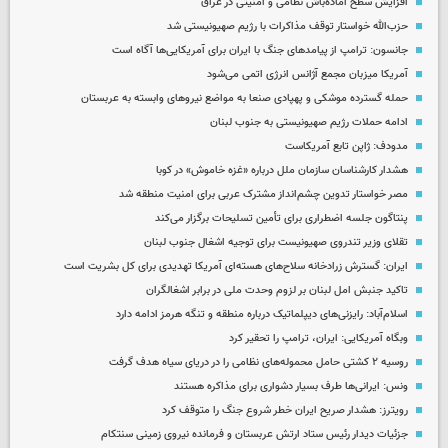
افزایش سطح آماده‌باش نظامی و امنیتی در عراق
حزب‌الله خواستار توقف مذاکرات با رژیم صهیونیستی شد
جانسون: ترامپ از پیامدهای جنگ با ایران برای آمریکایی‌ها آگاه است
آمریکا میزبان مجمع آژانس انرژی اتمی می‌شود
حمله گسترده موشکی و پهپادی صنعا به مواضع نیروهای وابسته به عربستان
ادامه حملات رژیم صهیونیستی به جنوب لبنان
مدودف: ژاپن تابع آمریکاست
هشدار کارشناسان سازمان ملل درباره «غزه‌ خاموش» در کوبا
مصر خواستار تدوین چشم‌انداز مشترک عربی برای امنیت منطقه شد
پنتاگون جلسه اضطراری برای تأمین تسلیحات برگزار می‌کند
تقلای وزیر تندروی صهیونیست برای توجیه اشغال جنوب لبنان
ایران: گسترش زرادخانه سلاح‌های هسته‌ای آمریکا تهدیدی برای کل بشریت است
تاکید جنبش امل لبنان بر لزوم وحدت ملی در برابر اشغالگران
اسلام‌آباد: رایزنی‌های دیپلماتیک درباره منطقه و تنگه هرمز ادامه دارد
وبگاه آمریکایی: ایران، ترامپ را تحقیر کرد
روسیه ۲ کشتی حامل محموله‌های نظامی را در دریای سیاه هدف گرفت
ونس: ایرانی‌ها طرف بسیار دشواری برای مذاکره هستند
رویترز: هشدار صریح ایران خطر شروع جنگ را متوقف کرد
جزئیات دیدار رئیس ستاد ارتش عربستان و فرمانده نیروی زمینی سنتکام