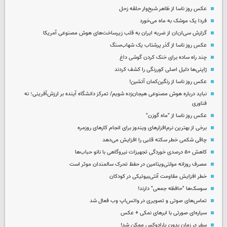
عکس روز ناسا از ظاهر شبح‌وار حلقه زحل
فردا یک موشک به ماه می‌خورد
گزارش سی‌ان‌ان از ضربه ایران به قلب زیرساخت‌های هوش مصنوعی آمریکا
عکس روز ناسا از گذر پرشتاب یک شهاب‌سنگ
چند راه‌ ساده برای خنک کردن گوشی داغ
ژاپنی‌ها دلیل اصلی کوررنگی را کشف کردند
عکس روز ناسا از رنگین‌کمان آتشین!
نباید درباره هوش مصنوعی هیجان‌زده شویم/ تمرکز دانشگاه آینده بر ارزش‌آفرینی؛ نه
فناوری
عکس روز ناسا از "ماه گوزن"
برخی از بهترین نرم‌افزارهای ویندوز برای انجام کارهای روزمره
چاقی شکمی خطر سکته قلبی را افزایش می‌دهد
کاهش ۵۰ درصدی خوردگی تجهیزات نیروگاهی با نانو حباب‌ها
مصرف روزانه مولتی‌ویتامین در حفظ تحرک سالمندان موثر است
خطر افزایش مقاومت آنتی‌بیوتیکی در کودکان
سوسک‌ها "حافظه جمعی" دارند!
تماس‌های صوتی و تصویری در واتس‌اپ وب فعال شد
سیاره‌ای صورتی با ابرهای نمکی + عکس
سفر در زمان بدون پارادوکس ممکن شد!