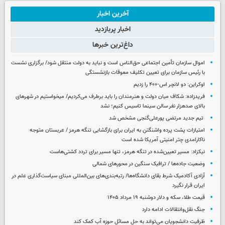
آخرین اخبار
اخبار پربازدید
داغ‌ترین خبرها
اموال سازمان تأمین اجتماعی حق‌الناس است و نباید به دولت منتقل شود/ برگزاری نشست
با رئیس سازمان برای تعیین تکلیف معوقات بازنشستگی
اوکراین: دو لانچر اس-۴۰۰ را زدیم
فریدزاده: شکاف میان دولت و هنرمندان را باید برطرف می‌کردیم/ میخواستیم در شهرهای
بالای صدهزار نفر سالن سینما تاسیس کنیم؛ نشد
تیم جدید مرتضی پورعلی‌گنجی مشخص شد
امتیازات پشت پرده واشنگتن به ایران برای بازگشایی تنگه هرمز / عربستان متوجه
ناکارامدی چتر امنیتی آمریکا شده است
نیکزاد: مسیر تعیین‌شده در تنگه هرمز، تنها مسیر برای تردد کشتی‌هاست
وضعیت جاده‌ها / ترافیک سنگین در محورهای شمالی
آزادی آکادمیک شرط بقای دانشگاه‌ها/ رتبه‌بندی‌های بین‌المللی مبنای سیاست‌گذاری علم در
ایران قرار نگیرد
قیمت طلا، سکه و دلار دوشنبه ۱۹ مرداد ۱۴۰۵
جنگ نقل‌وانتقالات ادامه دارد
ظرفیت دانشجویان می‌تواند به حل مسائل حوزه آب کمک کند