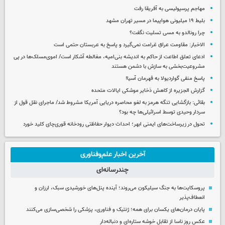
مهاجم پرسپولیسی به آفریقا رفت
بلیط ۱۹ میلیونی هواپیما در مسیر تهران مشهد
چرا رونالدو به مسی تسلیت نگفت؟
الاخبار: مقاومت عراق غرامت نمی‌گیرد و پاسخ به عربستان حتمی است
ادعای تعلق اطاعت از حاکم به اندیشه بنی‌امیه، مغالطه آشکار است/ اموی‌مسلک‌ها در پی
مشروعیت‌بخشی به سازش با دشمن هستند
پاسخ منفی گواردیولا به قهرمان آسیا!
گزارش الجزیره از کاهش ذخایر موشکی ایالات متحده
بقائی: بازگشایی تنگه هرمز به لغو محاصره دریایی آمریکا مشروط شد/ ماجرای نقل قول از
سردار وحیدی توسط اسرائیلی‌ها چه بود؟
تحول در زیرساخت‌های ایمنی ابهر؛ احداث دیوار حفاظتی رودخانه قوری‌چای کلید خورد
آخرین اخبار علم‌وفناوری
چندرسانه‌ای
پروسکایت‌ها به جنگ سیلیکون می‌روند؛ آینده پنل‌های خورشیدی سبک، ارزان و
انعطاف‌پذیر
پایان درمان‌های یکسان برای همه؛ ژنتیک و فناوری، پزشکی را شخصی‌سازی می‌کنند
عکس روز ناسا از تقابل خوشه ستاره‌ای و دنباله‌دار