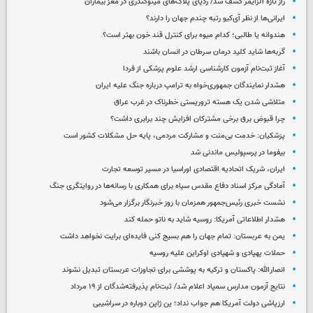
راز تازه آلزایمر کشف شد/ ردپای پلاک‌های میتوکندری در مغز بیماران
ایرانی‌ها از نظر آی‌کیو رتبه چندم جهان را دارند؟
هندوانه یا طالبی؛ کدام‌ میوه برای کنترل قند خون بهتر است؟
گربه‌ها شاید کلید درمان سرطان در انسان باشند
آغاز ثبت‌نام‌ آزمون کارشناسی ارشد علوم پزشکی از فردا
هشدار نمایندگان جمهوری‌خواه به ترامپ درباره جنگ علیه ایران
متلاشی شدن یک هسته تروریستی خطرناک در غرب عراق
چرا قبوض برق برخی مشترکان افزایش چند برابری داشت؟
پزشکیان: خدمت بی‌منت و مشارکت مردمی، پایه حل مشکلات کشور است
بیفوما در پرسپولیس ماندنی شد
ایران، شریک اتحادیه اقتصادی اوراسیا در مسیر توسعه تجارت
آمادگی مرکز اسناد دفاع مقدس سپاه برای همکاری با رسانه‌ها در روایتگری جنگ
نشست خبری رئیس‌جمهور همزمان با روز خبرنگار برگزار می‌شود
هشدار اطلاعاتی آمریکا: روسیه شاید به ناتو حمله کند
یمن به عربستان: تمام جهان را هم بسیج کنی فایده‌ای برایت نخواهد داشت
حملات پهپادی و شهپادی اوکراین علیه روسیه
انصارالله: پاکستان و ترکیه به پوششی برای تجاوزات عربستان تبدیل نشوند
نتایج آزمون مدارس سمپاد اعلام شد/ ثبت‌نام پذیرفته‌شدگان از ۱۹ مرداد
ارزپاشی دولت آمریکا هم جواب نداد؛ ین ژاپن دوباره در سراشیبی