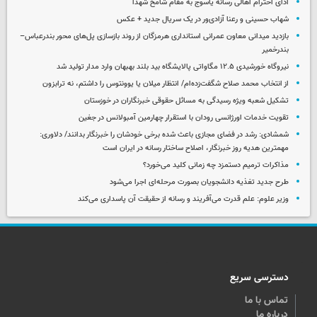
ادای احترام اهالی رسانه یاسوج به مقام شامخ شهدا
شهاب حسینی و رعنا آزادی‌ور در یک سریال جدید + عکس
بازدید میدانی معاون عمرانی استانداری هرمزگان از روند بازسازی پل‌های محور بندرعباس–
بندرخمیر
نیروگاه خورشیدی ۱۲.۵ مگاواتی پالایشگاه بید بلند بهبهان وارد مدار تولید شد
از انتخاب محمد صلاح شگفت‌زده‌ام/ انتظار میلان یا یوونتوس را داشتم، نه ترابزون
تشکیل شعبه ویژه رسیدگی به مسائل حقوقی خبرنگاران در خوزستان
تقویت خدمات اورژانسی رودان با استقرار چهارمین آمبولانس در جغین
شمشادی: رشد در فضای مجازی باعث شده برخی خودشان را خبرنگار بدانند/ دلاوری:
مهمترین هدیه‌ روز خبرنگار، اصلاح ساختار رسانه در ایران است
مذاکرات ترمیم دستمزد چه زمانی کلید می‌خورد؟
طرح جدید تغذیه دانشجویان بصورت مرحله‌ای اجرا می‌شود
وزیر علوم: علم قدرت می‌آفریند و رسانه از حقیقت آن پاسداری می‌کند
دسترسی سریع
تماس با ما
درباره ما