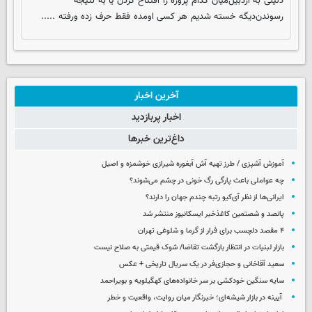
دلیلی به اردبیل‌‌میان کدام پروژه را افتتاح کردن یا به نتیجه
رسوندن‌‌دیگه خسته شدیم هر کسی اومده فقط حرف زده ورفته .....
آخرین اخبار
اخبار پربازدید
داغ‌ترین خبرها
آموزش آشپزی / طرز تهیه آش آبغوره شیرازی خوشمزه و اصیل
چه عواملی باعث پارگی رگ خونی در چشم می‌شوند؟
ایرانی‌ها از نظر آی‌کیو رتبه چندم جهان را دارند؟
پانصد و شصتمین کاغذخبر ایسکانیوز منتشر شد
۴ مقصد دلچسب برای فرار از گرما و شلوغی تهران
بازار لبنیات در انتظار بازگشت تقاضا/ شوک قیمتی به صلاح نیست
سعید آقاخانی و حجازی‌فر در یک سریال تاریخی + عکس
سایه سنگین خودکشی بر سر خانواده‌های کهگیلویه و بویراحمد
آیینه در بازار شیشه‌ای؛ خبرنگار میان روایت، واقعیت و خطر