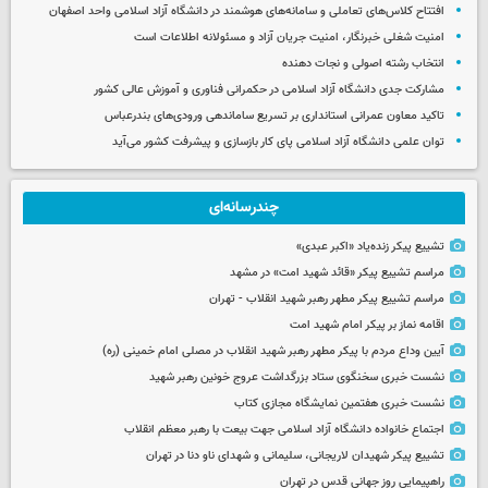
افتتاح کلاس‌های تعاملی و سامانه‌های هوشمند در دانشگاه آزاد اسلامی واحد اصفهان
امنیت شغلی خبرنگار، امنیت جریان آزاد و مسئولانه اطلاعات است
انتخاب رشته اصولی و نجات دهنده
مشارکت جدی دانشگاه آزاد اسلامی در حکمرانی فناوری و آموزش عالی کشور
تاکید معاون عمرانی استانداری بر تسریع ساماندهی ورودی‌های بندرعباس
توان علمی دانشگاه آزاد اسلامی پای کار بازسازی و پیشرفت کشور می‌آید
چندرسانه‌ای
تشییع پیکر زنده‌یاد «اکبر عبدی»
مراسم تشییع پیکر «قائد شهید امت» در مشهد
مراسم تشییع پیکر مطهر رهبر شهید انقلاب - تهران
اقامه نماز بر پیکر امام شهید امت
آیین وداع مردم با پیکر مطهر رهبر شهید انقلاب در مصلی امام خمینی (ره)
نشست خبری سخنگوی ستاد بزرگداشت عروج خونین رهبر شهید
نشست خبری هفتمین نمایشگاه مجازی کتاب
اجتماع خانواده دانشگاه آزاد اسلامی جهت بیعت با رهبر معظم انقلاب
تشییع پیکر شهیدان لاریجانی، سلیمانی و شهدای ناو دنا در تهران
راهپیمایی روز جهانی قدس در تهران