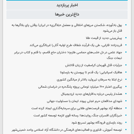
اخبار پربازدید
داغ‌ترین خبرها
پول بادآورده، شکستن مرزهای اخلاقی و معضل «بلاگری» در ایران/ وقتی پای بلاگرها به
قتل باز می‌شود
پیش‌بینی جدید از قیمت طلا
فریدزاده: فارابی، طی یک فرآیند شفاف طرح اولیه آثار را غربالگری می‌کند
جهاد علمی در دل «شب‌های حماسی طارم»؛ دختران حاج قاسم، با قلم و کتاب در برابر
تبعات جنگ
جزئیات قتل قهرمان کراسفیت از زبان قاتلش
هافبک اسپانیایی؛ یک قدم تا پیوستن به بارسلونا
نرخ ابتلا به سرطان تیروئید بالاتر از میانگین کشوری
پیگیری اعتبار ۲۰۰ میلیارد تومانی پروژه پلنگ‌دره در خراسان شمالی
هشدار پلیس درباره بدافزارهای جدید ارزدیجیتال
شهدای مدافعان حرم تجلی پیوند ایمان با مسئولیت جهانی
منطقه آزاد بوشهر فرصت‌های طلایی برای سرمایه‌گذاری ایجاد کرده است
خبرنگاران افسران جنگ روایت‌ها؛ رسانه قوی لازمه توسعه کشور است
روند بازسازی فرودگاه بوشهر تسریع شود
توسعه آموزش، فناوری و فعالیت‌های فرهنگی در دانشگاه آزاد اسلامی واحد خمینی‌شهر