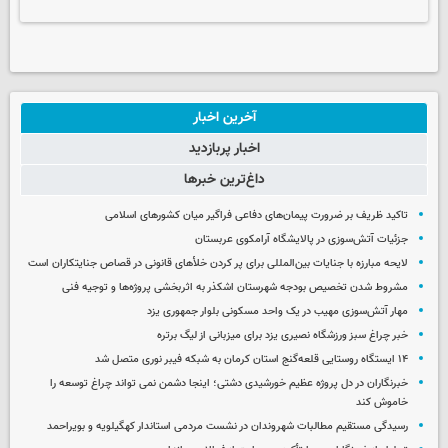
آخرین اخبار
اخبار پربازدید
داغ‌ترین خبرها
تاکید ظریف بر ضرورت پیمان‌های دفاعی فراگیر میان کشورهای اسلامی
جزئیات آتش‌سوزی در پالایشگاه آرامکوی عربستان
لایحه مبارزه با جنایات بین‌المللی برای پر کردن خلأهای قانونی در قصاص جنایتکاران است
مشروط شدن تخصیص بودجه شهرستان اشکذر به اثربخشی پروژه‌ها و توجیه فنی
مهار آتش‌سوزی مهیب در یک واحد مسکونی بلوار جمهوری یزد
خبر چراغ سبز ورزشگاه نصیری یزد برای میزبانی از لیگ برتره
۱۴ ایستگاه روستایی قلعه‌گنج استان کرمان به شبکه فیبر نوری متصل شد
خبرنگاران در دل پروژه عظیم خورشیدی دشتی؛ اینجا دشمن نمی‌ تواند چراغ توسعه را
خاموش کند
رسیدگی مستقیم مطالبات شهروندان در نشست مردمی استاندار کهگیلویه و بویراحمد