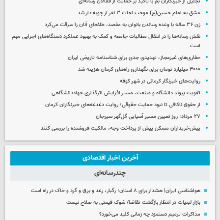
تجلیل از خبرنگاران بم با تأکید بر حمایت از فعالان رسانه‌ای
عشق به امام حسین(ع) موجب نجات ۳ نفر از چوبه دار شد
زن ۳۶ ساله با وعده رساندن بانوان به مقصد، طلاهای آنان را سرقت می‌کرد
نقش رسانه‌ها را در انتقال مطالبات جامعه و کمک به بهبود عملکرد دستگاه‌های اجرایی مهم
است
حفاری‌های غیرمجاز، تهدیدی جدی برای شناسنامه تاریخی ایران
۳۰۰۰ میلیارد تومان برای نگهداری راه‌های کرمان هزینه شد
روایت‌های خبرنگار کرمانی در شهر کوفه
تقویت پیوند دانشگاه و صنعت، مسیر افزایش اثرگذاری جهاددانشگاهی
از حقوق ناکافی تا نبود حمایت حقوقی؛ روایت دغدغه‌های خبرنگاران کرمان
۲۷ مرداد؛ روز تعیین مسیر آسیایی گل‌گهر سیرجان
پیش‌خریداران مسکن پیش از پرداخت وجه، مالکیت فروشنده را بررسی کنند
آخرین اخبار اقتصادی
چندرسانه‌ای
هواشناسی ایران| هشدار برای ۸ استان؛ رگبار، رعد و برق و گرد و خاک در راه است
بازار لبنیات در انتظار بازگشت تقاضا/ شوک قیمتی به صلاح نیست
مذاکرات ترمیم دستمزد چه زمانی کلید می‌خورد؟