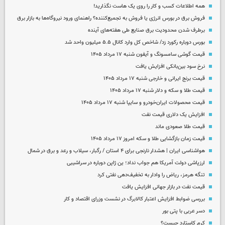
همه اطلاعات کسب‌ و کار را روی یک هاست نگذارید!
فروش برق در بورس انرژی یا فروش به تجمیع‌کننده؟ راهنمای ورود نیروگاه‌ها به بازار برق
برطرف شدن محدودیت‌ برق صنایع طی هفته‌های آینده
بورس دوباره رکورد زد/ شاخص کل وارد کانال ۵.۵ میلیون واحد شد
قیمت گوشی سامسونگ و آیفون شنبه ۱۷ مرداد ۱۴۰۵
نرخ سود بین‌بانکی افزایش یافت
قیمت برنج ایرانی و خارجی شنبه ۱۷ مرداد ۱۴۰۵
قیمت طلا و سکه و دلار شنبه ۱۷ مرداد ۱۴۰۵
قیمت محصولات ایران‌خودرو و سایپا شنبه ۱۷ مرداد ۱۴۰۵
افزایش یک دلاری قیمت نفت
قیمت طلا صعودی ماند
قیمت زمان بازگشایی طلا و سکه امروز ۱۷ مرداد ۱۴۰۵
هواشناسی ایران | هشدار نارنجی برای ۴ استان / رگبار، سیلاب و رعد و برق در شمال
ارزپاشی دولت آمریکا هم جواب نداد؛ ین ژاپن دوباره در سراشیبی
تنگه هرمز، ریاض را وادار به تخفیف‌دهی نفتی کرد
قیمت نفت در بازار جهانی افزایش یافت
بررسی ضوابط افزایش اعتبار کالابرگ در نشست وزرای اقتصاد و کار
دسر عربی با پتی بور
کرم کاستارد چیست؟