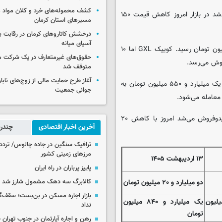
کشف محموله‌های خرد و کلان مواد م
ری‌را که روز گذشته سه میلیارد و ۹۵۰ میلیون تومان خریدوفروش می‌شد در بازار امروز کاهش قیمت ۱۵۰
مسیرهای استان کرمان
درخشش کاتاروهای کرمان در رقابت با
آسیای میانه
قیمت ساینا S دنده‌ای با ریزش ۳۰ میلیونی به یک میلیارد و ۳۷۰ میلیون تومان رسید. کوییک GXL اما ۱۰
حقوق‌های غیرمتعارف در یک شرکت م
متوقف شد
آغاز طرح حمایت مالی از زوج‌های نابا
اطلس G در بازار آزاد با کاهش قیمت ۵۰ میلیونی مواجه شد و با نرخ یک میلیارد و ۵۵۰ میلیون تومان به
جوانی جمعیت
شاهین پلاس که روز گذشته در حوالی سه میلیارد تومان تومان خریدوفروش می‌شد امروز با کاهش ۲۰
آخرین اخبار اقتصادی
چندرس
ترافیک سنگین در جاده چالوس/ تردد 
مرزهای زمینی کشور
۱۳ اردیبهشت ۱۴۰۵
پاییز پرباران در راه ایران
دو میلیارد و ۲۰ میلیون تومان
کالابرگ سه دهک مشمول شارز شد
بازار اجاره مسکن در بن‌بست؛ سقف‌
ارد و ۸۵۰ میلیون
یک میلیارد و ۸۴۰ میلیون
نداد
تومان