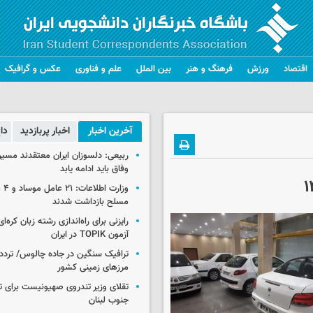
اقتصاد
ورزش
فرهنگ و هنر
بین الملل
علم و فناوری
عکس و گرافیک
آخرین اخبار
اخبار پربازدید
دا
ربیعی: دلسوزان ایران معتقدند مسیر
وفاق باید ادامه یابد
وزار
مسلح بازداشت شدند
رایزنی برای راه‌اندازی رشته زبان کره‌ای
آزمون TOPIK در ایران
ترافیک سنگین در جاده چالوس/ تردد 
مرزهای زمینی کشور
تقلای وزیر تندروی صهیونیست برای ت
جنوب لبنان