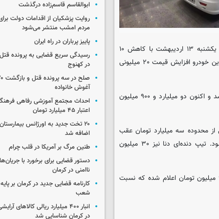
ابوالقاسم قاسم‌زاده درگذشت
روایت پزشکیان از اقدامات دولت بر
مردم امشب منتشر می‌شود
پاییز پرباران در راه ایران
؛ قیمت سورن پلاس بنزینی امروز یکشنبه ۱۳ اردیبهشت با کاهش ۱۰
رسیدگی سریع قضایی به پرونده قتل 
میلیونی، به یک میلیارد و ۸۴۰ میلیون تومان رسید. نسخه دوگانه‌سوز این خودرو افزایش قیمت ۲۰ میلیونی
در کهنوج
آغوش خانواده
قیمت پژو ۲۰۷ اتوماتیک آپشنال با کاهش قیمت ۵۰ میلیونی همراه شد و اکنون دو میلیارد و ۹۰۰ میلیون
احداث مجتمع آموزشی رفاهی فرهنگیا
اعتبار ۴۵ میلیارد تومان
۲۰ تخت جدید به اورژانس بیمارستان 
ر سواری ایران‌خودرو نیز با افت قیمت ۵۰ میلیونی از محدوده سه میلیارد تومان عقب
اضافه شد
نشست و اکنون دو میلیارد و ۹۵۰ میلیون تومان در بازار عرضه می‌شود. تیپ دنده‌ای دنا نیز ۳۰ میلیون
طنین مرگ بر آمریکا در قلب چرام
دستور قضایی برای برخورد با جریان‌های
ناامنی در کرمان
قیمت راناپلاس با موتور TU۵P از سوی فروشندگان یک میلیارد و ۹۵۰ میلیون تومان اعلام شده که نسبت
کارنامه قضایی جدید در کرمان بر پایه
شعب
انبار ۴۰۰ میلیارد ریالی کالاهای آر
در کرمان شناسایی شد