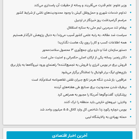
وزیر علوم: علم قدرت می‌آفریند و رسانه از حقیقت آن پاسداری می‌کند
تداوم خدمات شهری و حمل‌ونقل کیش با وجود محدودیت‌های ناشی از شرایط کشور
مراسم گرامیداشت روز خبرنگار در اردبیل
پیغام تند سرمربی تیم ملی به ستاره استقلال
سیاست ضد مقاله، به رتبه علمی کشور آسیب می‌زند/ به دنبال پژوهش اثرگذار هستیم
همه اطلاعات کسب‌ و کار را روی یک هاست نگذارید!
دستور سازمان غذا و دارو برای جمع‌آوری ۳ محصول سلامت‌محور
دکتر رنجبر: رسانه یکی از ارکان اصلی حکمرانی و امنیت ملی است
فروش برق در بورس انرژی یا فروش به تجمیع‌کننده؟ راهنمای ورود نیروگاه‌ها به بازار برق
بازی‌های لیگ برتر فوتبال با تماشاگر برگزار می‌شود
عراقچی: باز شدن تنگه هرمز تابع جبران نقض تفاهم‌نامه اسلام‌آباد است
برطرف شدن محدودیت‌ برق صنایع طی هفته‌های آینده
پزشکیان: گفت‌وگوها آمریکا را مجبور به همراهی کرد
ولایتی: نیروهای خارجی باید منطقه را ترک کنند
بورس دوباره رکورد زد/ شاخص کل وارد کانال ۵.۵ میلیون واحد شد
حمله پهپادی به پالایشگاه لیبی
آخرین اخبار اقتصادی