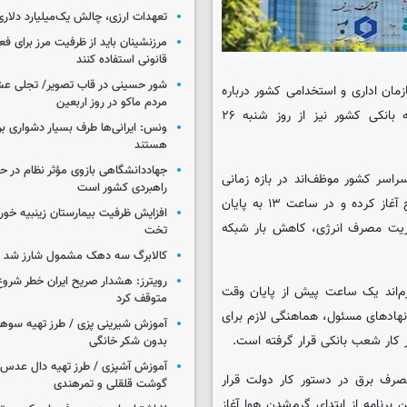
تعهدات ارزی، چالش یک‌میلیارد دلاری
مرزنشینان باید از ظرفیت مرز برای ف
قانونی استفاده کنند
شور حسینی در قاب تصویر/ تجلی عش
مان اداری و استخدامی کشور درباره
مردم ماکو در روز اربعین
نحوه فعالیت دستگاه‌های اجرایی در فصل گرم، ساعات کاری شبکه بانکی کشور نیز از روز شنبه ۲۶
ونس: ایرانی‌ها طرف بسیار دشواری بر
هستند
جهاددانشگاهی بازوی مؤثر نظام در 
اسر کشور موظف‌اند در بازه زمانی
راهبردی کشور است
۲۶ اردیبهشت تا ۱۵ شهریورماه فعالیت روزانه خود را از ساعت ۷ صبح آغاز کرده و در ساعت ۱۳ به پایان
یریت مصرف انرژی، کاهش بار شبکه
تخت
کالابرگ سه دهک مشمول شارز شد
رویترز: هشدار صریح ایران خطر شروع
م‌اند یک ساعت پیش از پایان وقت
متوقف کرد
هادهای مسئول، هماهنگی لازم برای
آموزش شیرینی پزی / طرز تهیه سوه
ر کار شعب بانکی قرار گرفته است.
بدون شکر خانگی
آموزش آشپزی / طرز تهیه دال عدس 
رف برق در دستور کار دولت قرار
گوشت قلقلی و تمرهندی
برنامه از ابتدای گرم‌شدن هوا آغاز