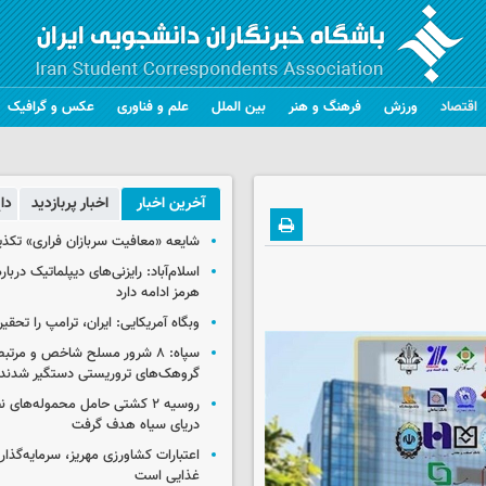
اقتصاد
ورزش
فرهنگ و هنر
بین الملل
علم و فناوری
عکس و گرافیک
آخرین اخبار
اخبار پربازدید
دا
شایعه «معافیت سربازان فراری» تکذ
اسلام‌آباد: رایزنی‌های دیپلماتیک دربا
هرمز ادامه دارد
وبگاه آمریکایی: ایران، ترامپ را تحقیر
سپاه: ۸ شرور مسلح شاخص و مرتبط
گروهک‌های تروریستی دستگیر شدند
روسیه ۲ کشتی حامل محموله‌های ن
دریای سیاه هدف گرفت
اعتبارات کشاورزی مهریز، سرمایه‌گذار
غذایی است