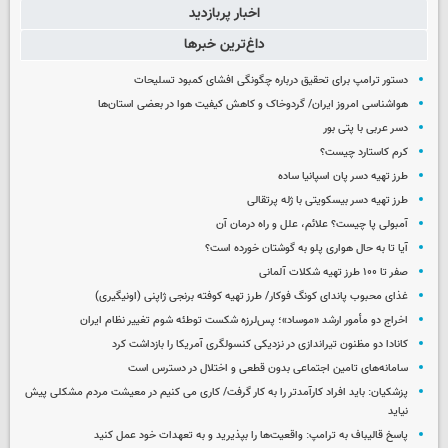
اخبار پربازدید
داغ‌ترین خبرها
دستور ترامپ برای تحقیق درباره چگونگی افشای کمبود تسلیحات
هواشناسی امروز ایران/ گردوخاک و کاهش کیفیت هوا در بعضی استان‌ها
دسر عربی با پتی بور
کرم کاستارد چیست؟
طرز تهیه دسر پان اسپانیا ساده
طرز تهیه دسر بیسکویتی با ژله پرتقالی
آمبولی پا چیست؟ علائم، علل و راه درمان آن
آیا تا به حال هواری پلو به گوشتان خورده است؟
صفر تا ۱۰۰ طرز تهیه شکلات آلمانی
غذای محبوب پاندای کونگ فوکار/ طرز تهیه کوفته برنجی ژاپنی (اونیگیری)
اخراج دو مأمور ارشد «موساد»؛ پس‌لرزه شکست توطئه شوم تغییر نظام ایران
کانادا دو مظنون تیراندازی در نزدیکی کنسولگری آمریکا را بازداشت کرد
سامانه‌های تامین اجتماعی بدون قطعی و اختلال در دسترس است
پزشکیان: باید افراد کارآمدتر را به کار گرفت/ کاری می کنیم در معیشت مردم مشکلی پیش
نیاید
پاسخ قالیباف به ترامپ: واقعیت‌ها را بپذیرید و به تعهدات خود عمل کنید