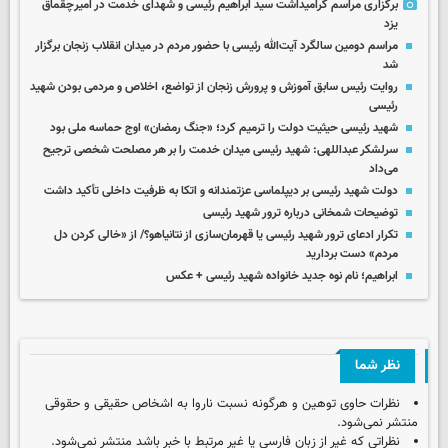
برگزاری مراسم گرامیداشت سید ابراهیم رئیسی و شهدای خدمت در امیرچقماق
یزد
مراسم دومین سالگرد آیت‌الله رئیسی با حضور مردم در میدان انقلاب زنجان برگزار
شد
روایت رئیس سابق آموزش و پرورش زنجان از تواضع، اخلاص و مردمی بودن شهید
رئیسی
شهید رئیسی حیثیت دولت را ترمیم کرد؛ «جنگ رمضان» اوج حماسه ملی بود
سرلشکر عبداللهی: شهید رئیسی میدان خدمت را بر هر مصلحت شخصی ترجیح
می‌داد
دولت شهید رئیسی بر دیپلماسی عزتمندانه و اتکا به ظرفیت داخلی تأکید داشت
توضیحات شمخانی درباره ترور شهید رئیسی
تکرار ادعای ترور شهید رئیسی یا قهرمان‌سازی از نتانیاهو؟/ از «خالی کردن دل
مردم» دست بردارید
ابراهیم؛ نام نوه جدید خانواده شهید رئیسی + عکس
نظر شما
نظرات حاوی توهین و هرگونه نسبت ناروا به اشخاص حقیقی و حقوقی
منتشر نمی‌شود.
نظراتی که غیر از زبان فارسی یا غیر مرتبط با خبر باشد منتشر نمی‌شود.