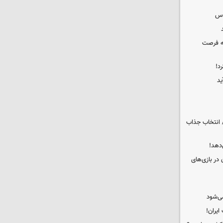
وس
که فرصت
د!
ید
 انتخاب جذاب
دهد!
 در بازی‌های
ی‌شود