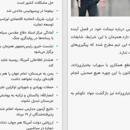
حل مشکلات کشور است
بیفوما در پرسپولیس ماندنی شد
ایران، شریک اتحادیه اقتصادی اوراسی
توسعه تجارت
ی درباره نیمکت خود در فصل آینده
آمادگی مرکز اسناد دفاع مقدس سپاه 
 دارد.همزمان با این شرایط، شایعات
با رسانه‌ها در روایتگری جنگ
 این تیم مطرح شده که پیگیری‌های
نشست خبری رئیس‌جمهور همزمان با ر
برگزار می‌شود
ندارد.
هشدار اطلاعاتی آمریکا: روسیه شاید ب
ع همکاری با سهراب بختیاری‌زاده،
کند
اکنون با این چهره هیچ صحبتی انجام
یمن به عربستان: تمام جهان را هم 
فایده‌ای برایت نخواهد داشت
حملات پهپادی و شهپادی اوکراین علی
اری‌زاده نیز بازگشت جواد نکونام به
انصارالله: پاکستان و ترکیه به پوششی
عربستان تبدیل نشوند
نتایج آزمون مدارس سمپاد اعلام شد/
پذیرفته‌شدگان از ۱۹ مرداد
ارزپاشی دولت آمریکا هم جواب نداد؛ 
دوباره در سراشیبی