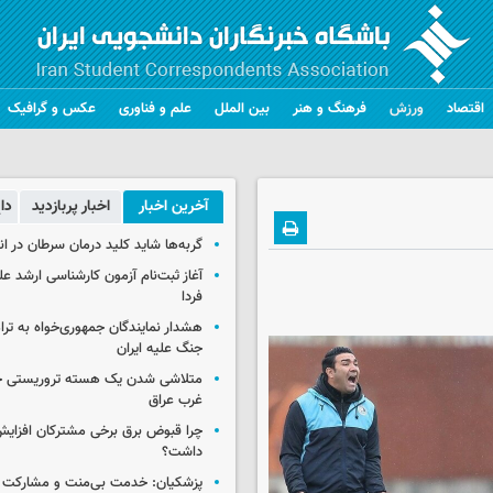
اقتصاد
ورزش
فرهنگ و هنر
بین الملل
علم و فناوری
عکس و گرافیک
آخرین اخبار
اخبار پربازدید
دا
گربه‌ها شاید کلید درمان سرطان در ا
آغاز ثبت‌نام‌ آزمون کارشناسی ارشد ع
فردا
هشدار نمایندگان جمهوری‌خواه به ترا
جنگ علیه ایران
متلاشی شدن یک هسته تروریستی خ
غرب عراق
چرا قبوض برق برخی مشترکان افزایش 
داشت؟
پزشکیان: خدمت بی‌منت و مشارکت م