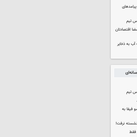
 پیامدهای
س تیم
ضا اقتصادتان
عت آب به ذخایر
انه‌ای
س تیم
 فیفا به
 نشسته نرفت!
 فقط