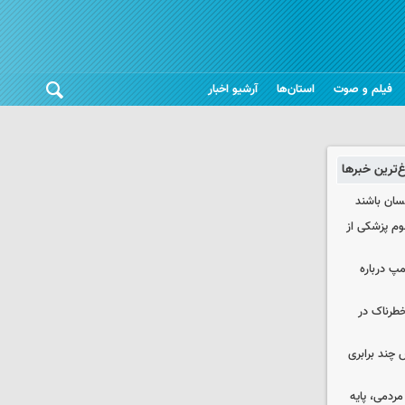
فیلم و صوت
استان‌ها
آرشیو اخبار
غ‌ترین خبرها
نسان باشند
لوم پزشکی از
مپ درباره
طرناک در
چند برابری
ردمی، پایه