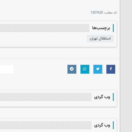
کد مطلب:
1307620
برچسب‌ها
استقلال تهران
وب گردی
وب گردی