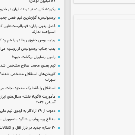
۱۰۰میلیون تومان!
رکوردشکنی دختر دونده ایران در بلار
پرسپولیس؛ گران‌ترین تیم فصل جدید
فصل بدون پایان؛ فوتبالیست‌هایی 
استراحت ندارند
وینیسیوس حقوق رونالدو را هم رد کر
بمب جذاب پرسپولیس از روسیه می‌آ
رامین رضاییان برگشت خورد!
تیم بعدی محمد صلاح مشخص شد
کاپیتان‌های استقلال مشخص شدند/
سهراب
استقلال را فقط یک معجزه نجات می‌
مأموریت ناگویا؛ نقشه مدال‌های ایران
آسیایی ۲۰۲۶
دعوت از ۲۹ آزادکار به اردوی تیم ملی
مدافع پرسپولیس شاگرد منصوریان م
۲۰ ستاره جدید در بازار نقل و انتقالات ایران!