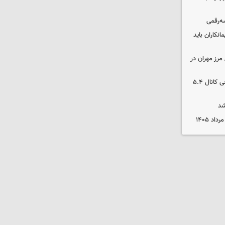
سه‌رقمی
نکاران باید
مرز مهران در
بورس رشد کرد/ شکستن رکورد تاریخی کانال ۵.۴
شد