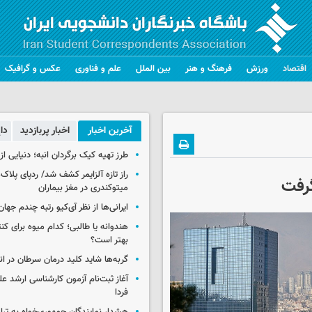
اقتصاد
ورزش
فرهنگ و هنر
بین الملل
علم و فناوری
عکس و گرافیک
آخرین اخبار
اخبار پربازدید
دا
طرز تهیه کیک برگردان انبه؛ دنیایی از
راز تازه آلزایمر کشف شد/ ردپای پلاک‌
رفت
میتوکندری در مغز بیماران
ایرانی‌ها از نظر آی‌کیو رتبه چندم جهان 
هندوانه یا طالبی؛ کدام‌ میوه برای ک
بهتر است؟
گربه‌ها شاید کلید درمان سرطان در ا
آغاز ثبت‌نام‌ آزمون کارشناسی ارشد ع
فردا