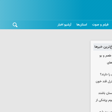
فیلم و صوت
استان‌ها
آرشیو اخبار
غ‌ترین خبرها
 طعم و بو
های
را دارند؟
نترل قند خون
نسان باشند
لوم پزشکی از