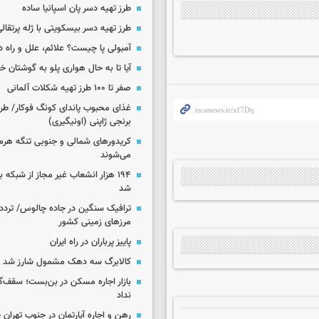
طرز تهیه دسر پان اسپانیا ساده
طرز تهیه دسر بیسکویتی با ژله پرتقال
آمبولی پا چیست؟ علائم، علل و راه د
آیا تا به حال هواری پلو به گوشتان 
صفر تا ۱۰۰ طرز تهیه شکلات آلمانی
غذای محبوب پاندای کونگ فوکار/ طرز
برنجی ژاپنی (اونیگیری)
کریدورهای شمالی و جنوبی تنگه هر
می‌شوند
۱۹۴ هزار انشعاب غیر مجاز از شبکه 
شد
ترافیک سنگین در جاده چالوس/ تردد 
مرزهای زمینی کشور
پاییز پرباران در راه ایران
کالابرگ سه دهک مشمول شارز شد
بازار اجاره مسکن در بن‌بست؛ سقف‌
نداد