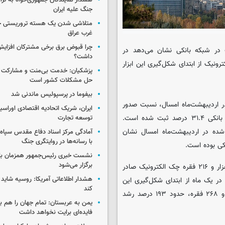
هشدار نمایندگان جمهوری‌خواه به ترا
جنگ علیه ایران
متلاشی شدن یک هسته تروریستی خ
غرب عراق
چرا قبوض برق برخی مشترکان افزایش 
در شبکه بانکی نشان می‌دهد در
داشت؟
یک از ابتدای شکل‌گیری این ابزار
پزشکیان: خدمت بی‌منت و مشارکت م
حل مشکلات کشور است
بیفوما در پرسپولیس ماندنی شد
 اردیبهشت‌ماه امسال، نسبت صدور
ایران، شریک اتحادیه اقتصادی اوراسی
دسته چک الکترونیک به مجموع دسته چک‌های صادر شده در شبکه بانکی ۳۱.۴ درصد ثبت شده است.
توسعه تجارت
ه در اردیبهشت‌ماه امسال نشان
آمادگی مرکز اسناد دفاع مقدس سپاه 
با رسانه‌ها در روایتگری جنگ
نشست خبری رئیس‌جمهور همزمان با ر
برگزار می‌شود
طبق اعلام بانک مرکزی، شبکه بانکی در اردیبهشت ماه امسال ۸۸۸ هزار و ۲۱۶ فقره چک الکترونیک صادر
هشدار اطلاعاتی آمریکا: روسیه شاید ب
 یک ماه از ابتدای شکل‌گیری این
کند
ابزار است. این نسبت در مقایسه با فروردین‌ماه امسال با ۳۰۳ هزار و ۲۶۸ فقره، حدود ۱۹۳ درصد رشد
یمن به عربستان: تمام جهان را هم 
فایده‌ای برایت نخواهد داشت