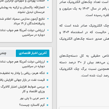
حملات پهپادی و شهپادی اوکراین علی
است تعداد چک‌های الکترونیک صادر
انصارالله: پاکستان و ترکیه به پوششی
شده در سال ۱۴۰۲ معادل ۲۲۲ هزار و ۱۳۷ فقره بوده، در حالی که این رقم در سال ۱۴۰۳ به یک میلیون و
عربستان تبدیل نشوند
نتایج آزمون مدارس سمپاد اعلام شد/
پذیرفته‌شدگان از ۱۹ مرداد
اه امسال ۲۹۳ هزار و ۲۹۰ عدد دسته چک الکترونیک صادر شده است که
ارزپاشی دولت آمریکا هم جواب نداد؛ 
بیشترین میزان آن از ابتدای ایجاد ابزار چک الکترونیک است. این در حالیست که در اسفندماه ۱۴۰۴ و
دوباره در سراشیبی
شاهد کاهش صدور دسته چک‌های الکترونیک
آخرین اخبار اقتصادی
چندرس
شخاص حقیقی به کل دسته‌چک‌های
ارزپاشی دولت آمریکا هم جواب نداد؛ 
الکترونیک و کاغذی اشخاص حقیقی، ۳۱.۴ درصد ثبت شده که نشان می‌دهد بیش از ۳۰ درصد دسته
دوباره در سراشیبی
 همچنین نسبت برگ چک الکترونیک
تنگه هرمز، ریاض را وادار به تخفیف‌
قیمت نفت در بازار جهانی افزایش یاف
بررسی ضوابط افزایش اعتبار کالابر
وزرای اقتصاد و کار
دسر عربی با پتی بور
کرم کاستارد چیست؟