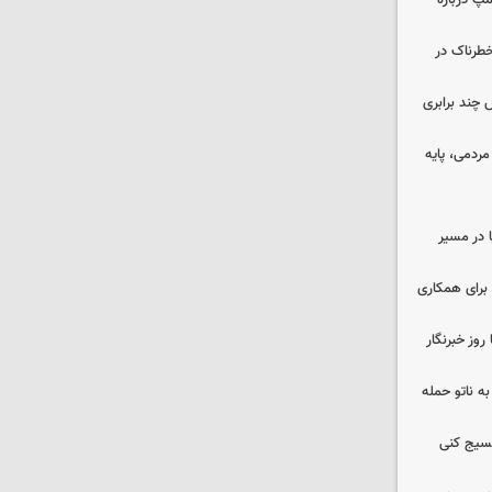
مپ درباره
طرناک در
چند برابری
ردمی، پایه
ا در مسیر
برای همکاری
وز خبرنگار
ه ناتو حمله
بسیج کنی