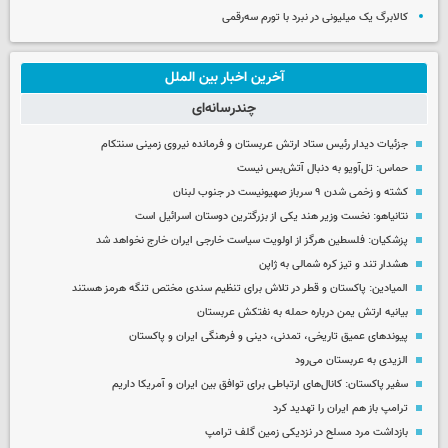
کالابرگ یک میلیونی در نبرد با تورم سه‌رقمی
آخرین اخبار بین الملل
چندرسانه‌ای
جزئیات دیدار رئیس ستاد ارتش عربستان و فرمانده نیروی زمینی سنتکام
حماس: تل‌آویو به دنبال آتش‌بس نیست
کشته و زخمی شدن ۹ سرباز صهیونیست در جنوب لبنان
نتانیاهو: نخست وزیر هند یکی از بزرگترین دوستان اسرائیل است
پزشکیان: فلسطین هرگز از اولویت سیاست خارجی ایران خارج نخواهد شد
هشدار تند و تیز کره شمالی به ژاپن
المیادین: پاکستان و قطر در تلاش برای تنظیم سندی مختص تنگه هرمز هستند
بیانیه ارتش یمن درباره حمله به نفتکش عربستان
پیوندهای عمیق تاریخی، تمدنی، دینی و فرهنگی ایران و پاکستان
الزیدی به عربستان می‌رود
سفیر پاکستان: کانال‌های ارتباطی برای توافق بین ایران و آمریکا داریم
ترامپ باز هم ایران را تهدید کرد
بازداشت مرد مسلح در نزدیکی زمین گلف ترامپ