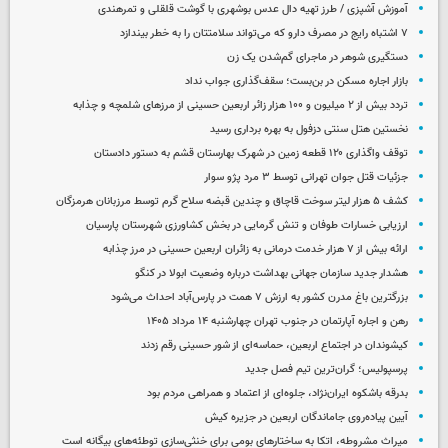
آموزش آشپزی / طرز تهیه دال عدس بوشهری با گوشت قلقلی و تمرهندی
۷ اشتباه رایج در مصرف دارو که می‌تواند سلامتتان را به خطر بیندازد
دستگیری شوهر در ماجرای گم‌شدن یک زن
بازار اجاره مسکن در بن‌بست؛ سقف‌گذاری جواب نداد
تردد بیش از ۲ میلیون و ۱۰۰ هزار زائر اربعین حسینی از مرزهای شلمچه و چذابه
نخستین هتل سنتی دزفول به بهره برداری رسید
توقف واگذاری ۱۲۰ قطعه زمین در شهرک بهارستان قشم به دستور دادستان
جزئیات قتل جوان تهرانی توسط ۳ مرد پژو سوار
کشف ۵ هزار لیتر سوخت قاچاق و چندین قبضه سلاح گرم توسط مرزبانان هرمزگان
ارزیابی خسارات طوفان و تنش گرمایی در بخش کشاورزی شهرستان پارسیان
ارائه بیش از ۷ هزار خدمت درمانی به زائران اربعین حسینی در مرز چذابه
هشدار جدید سازمان جهانی بهداشت درباره وضعیت ابولا در کنگو
بزرگترین باغ مدرن کشور به ارزش ۷ همت در پارس‌آباد احداث می‌شود
رهن و اجاره آپارتمان در جنوب تهران چهارشنبه ۱۴ مرداد ۱۴۰۵
کیشوندان در اجتماع اربعین، حماسه‌ای از شور حسینی رقم زدند
پرسپولیس؛ گران‌ترین تیم فصل جدید
بدرقه باشکوه ایران‌نژاد، جلوه‌ای از اعتماد و همراهی مردم بود
آیین پیاده‌روی جاماندگان اربعین در جزیره کیش
میراث مشروطه، اتکا به ساختارهای بومی برای خنثی‌سازی توطئه‌های بیگانه است