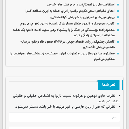
استقامت ملی دژ نفوذناپذیر در برابر فشارهای خارجی
ادعای نتانیاهو: سعی نکردم ترامپ را برای حمله به ایران متقاعد کنم!
یورش نیروهای اسرائیلی به شهرهای کرانه باختری
کلوپ: سرمربیگری آلمان افتخار بسیار بزرگی است/ به درد نخورم، می‌روم
محمودزاده: نویسندگی در جنگ را با پیشنهاد رهبر شهید ادامه دادم/ یک هفته
مخفیانه در اسرائیل زندگی کردم
کاهش چشم‌انداز رشد اقتصاد جهانی در ۲۰۲۶؛ صعود طلا و نقره در سایه
نااطمینانی‌های اقتصادی
سخنگوی سازمان ملل درباره تجاوز به ایران: حملات به زیرساخت‌های غیرنظامی را
محکوم می‌کنیم
نظر شما
نظرات حاوی توهین و هرگونه نسبت ناروا به اشخاص حقیقی و حقوقی
منتشر نمی‌شود.
نظراتی که غیر از زبان فارسی یا غیر مرتبط با خبر باشد منتشر نمی‌شود.