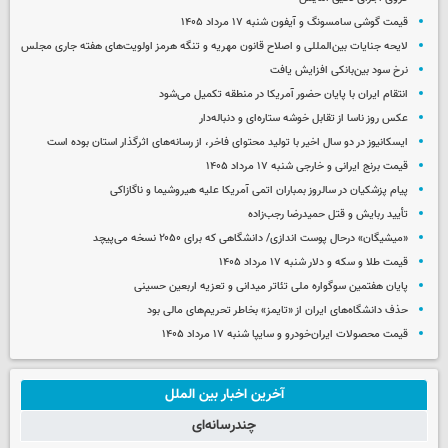
قیمت گوشی سامسونگ و آیفون شنبه ۱۷ مرداد ۱۴۰۵
لایحه جنایات بین‌المللی و اصلاح قانون مهریه و تنگه هرمز اولویت‌های هفته جاری مجلس
نرخ سود بین‌بانکی افزایش یافت
انتقام ایران با پایان حضور آمریکا در منطقه تکمیل می‌شود
عکس روز ناسا از تقابل خوشه ستاره‌ای و دنباله‌دار
ایسکانیوز در دو سال اخیر با تولید محتوای فاخر، از رسانه‌های اثرگذار استان بوده است
قیمت برنج ایرانی و خارجی شنبه ۱۷ مرداد ۱۴۰۵
پیام پزشکیان در سالروز بمباران اتمی آمریکا علیه هیروشیما و ناگازاکی
تأیید ربایش و قتل حمیدرضا رجب‌زاده
«میشیگان» درحال پوست اندازی/ دانشگاهی که برای ۲۰۵۰ نسخه می‌پیچد
قیمت طلا و سکه و دلار شنبه ۱۷ مرداد ۱۴۰۵
پایان هفتمین سوگواره ملی تئاتر میدانی و تعزیه اربعین حسینی
حذف دانشگاه‌های ایران از «تایمز» بخاطر تحریم‌های مالی بود
قیمت محصولات ایران‌خودرو و سایپا شنبه ۱۷ مرداد ۱۴۰۵
آخرین اخبار بین الملل
چندرسانه‌ای