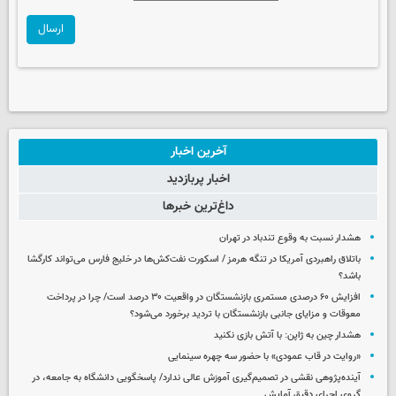
ارسال
آخرین اخبار
اخبار پربازدید
داغ‌ترین خبرها
هشدار نسبت به وقوع تندباد در تهران
باتلاق راهبردی آمریکا در تنگه هرمز / اسکورت نفت‌کش‌ها در خلیج فارس می‌تواند کارگشا
باشد؟
افزایش ۶۰ درصدی مستمری‌ بازنشستگان در واقعیت ۳۰ درصد است/ چرا در پرداخت
معوقات و مزایای جانبی بازنشستگان با تردید برخورد می‌شود؟
هشدار چین به ژاپن: با آتش بازی نکنید
«روایت در قاب عمودی» با حضور سه چهره سینمایی
آینده‌پژوهی نقشی در تصمیم‌گیری آموزش عالی ندارد/ پاسخگویی دانشگاه به جامعه، در
گروی اجرای دقیق آمایش