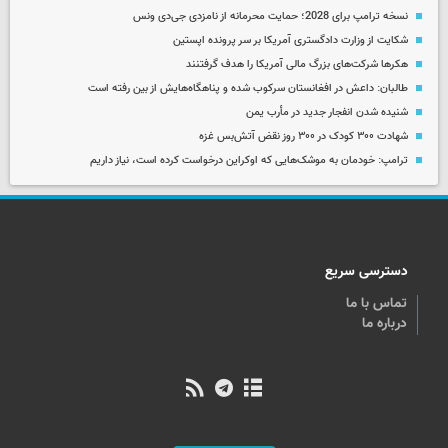
نسخه ترامپ برای 2028؛ حمایت محرمانه از نامزدی جی‌دی ونس
شکایت از وزارت دادگستری آمریکا بر سر پرونده اپستین
هکرها شرکت‌های بزرگ مالی آمریکا را هدف گرفتنند
طالبان: داعش در افغانستان سرکوب شده و پناهگاه‌هایش از بین رفته است
شنیده شدن انفجار جدید در مأرب یمن
شهادت ۳۰۰ کودک در ۳۰۰ روز نقض آتش‌بس غزه
ترامپ: خودمان به موشک‌هایی که اوکراین درخواست کرده است، نیاز داریم
دسترسی سریع
تماس با ما
درباره ما