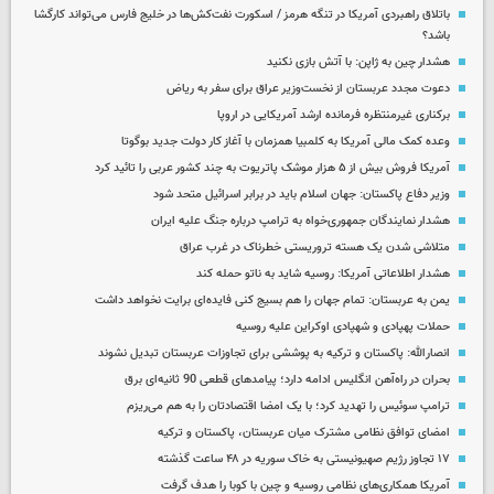
باتلاق راهبردی آمریکا در تنگه هرمز / اسکورت نفت‌کش‌ها در خلیج فارس می‌تواند کارگشا
باشد؟
هشدار چین به ژاپن: با آتش بازی نکنید
دعوت مجدد عربستان از نخست‌وزیر عراق برای سفر به ریاض
برکناری غیرمنتظره فرمانده ارشد آمریکایی در اروپا
وعده کمک مالی آمریکا به کلمبیا همزمان با آغاز کار دولت جدید بوگوتا
آمریکا فروش بیش از ۵ هزار موشک پاتریوت به چند کشور عربی را تائید کرد
وزیر دفاع پاکستان: جهان اسلام باید در برابر اسرائیل متحد شود
هشدار نمایندگان جمهوری‌خواه به ترامپ درباره جنگ علیه ایران
متلاشی شدن یک هسته تروریستی خطرناک در غرب عراق
هشدار اطلاعاتی آمریکا: روسیه شاید به ناتو حمله کند
یمن به عربستان: تمام جهان را هم بسیج کنی فایده‌ای برایت نخواهد داشت
حملات پهپادی و شهپادی اوکراین علیه روسیه
انصارالله: پاکستان و ترکیه به پوششی برای تجاوزات عربستان تبدیل نشوند
بحران در راه‌آهن انگلیس ادامه دارد؛ پیامدهای قطعی 90 ثانیه‌ای برق
ترامپ سوئیس را تهدید کرد؛ با یک امضا اقتصادتان را به هم می‌ریزم
امضای توافق نظامی مشترک میان عربستان، پاکستان و ترکیه
۱۷ تجاوز رژیم صهیونیستی به خاک سوریه در ۴۸ ساعت گذشته
آمریکا همکاری‌های نظامی روسیه و چین با کوبا را هدف گرفت