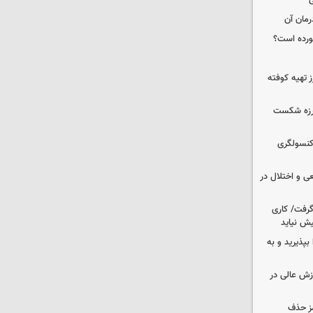
ی
رمان آن
خورده است؟
 تهیه کوفته
لرزه شکست
 کنسولگری
ی و اختلال در
 گرفت/ کاری
ش نیاید
بپذیرید و به
وزش عالی در
مز حذف