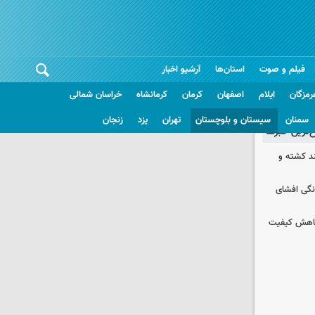
فیلم و صوت
استان‌ها
آرشیو اخبار
رمزگان
ایلام
اصفهان
کرمان
کرمانشاه
خراسان شمالی
سمنان
سیستان و بلوچستان
تهران
یزد
زنجان
غ‌ترین خبرها
چند کشته و
نگی افشای
 کاهش کیفیت