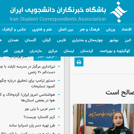
اقتصاد
ورزش
فرهنگ و هنر
بین الملل
علم و فناوری
عکس و گرافیک
البرز
بوشهر
چهارمحال و بختیاری
فارس
گیلان
گلستان
همدان
ه
کهگیلویه و بویراحمد
کردستان
لرستان
مرکزی
مازندران
قزوین
قم
آخرین اخبار
اخبار پربازدید
دا
تیراندازی مرگبار در مدرسه‌ تایلند با 
دست‌کم ۲۰ زخمی
دستور ترامپ برای تحقیق درباره چگو
کمبود تسلیحات
 صالح است
هواشناسی امروز ایران/ گردوخاک و
هوا در بعضی استان‌ها
دسر عربی با پتی بور
کرم کاستارد چیست؟
طرز تهیه دسر پان اسپانیا ساده