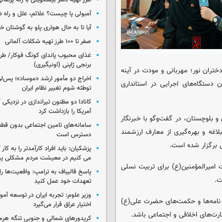
طرز تهیه دسر بیسکویتی با ژله پرتقال
آمبولی پا چیست؟ علائم، علل و راه د
آیا تا به حال هواری پلو به گوشتان 
صفر تا ۱۰۰ طرز تهیه شکلات آلمانی
غذای محبوب پاندای کونگ فوکار/ طرز
برنجی ژاپنی (اونیگیری)
تران نور؛ مهربانی و مودت در آینه
اخراج دو مأمور ارشد «موساد»؛ پس‌
ن دستگاه‌های اجرایی در استانداری
توطئه شوم تغییر نظام ایران
کانادا دو مظنون تیراندازی در نزدیکی
آمریکا را بازداشت کرد
 و بلوچستان، در گفت‌وگو با خبرنگار
سامانه‌های تامین اجتماعی بدون قطع
بلاغه و بهره‌گیری از معارف ارزشمند
دسترس است
 برگزار شده است.
پزشکیان: باید افراد کارآمدتر را به کار
می کنیم در معیشت مردم مشکلی پی
ت امیرالمؤمنین(ع) برای تربیت نسلی
پاسخ قالیباف به ترامپ: واقعیت‌ها را 
ت.
تعهدات خود عمل کنید
وزیر علوم: تجربه ایران در توسعه آم
، نامه‌ها و حکمت‌های حضرت علی(ع)
اختیار عراق قرار می‌گیرد
ارت‌های اخلاقی و اجتماعی باشد.
کریدورهای شمالی و جنوبی تنگه هر