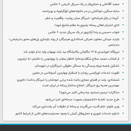
سعید آقاخانی و حجازی‌فر در یک سریال تاریخی + عکس
سایه سنگین خودکشی بر سر خانواده‌های کهگیلویه و بویراحمد
آیینه در بازار شیشه‌ای؛ خبرنگار میان روایت، واقعیت و خطر
ادای احترام اهالی رسانه یاسوج به مقام شامخ شهدا
شهاب حسینی و رعنا آزادی‌ور در یک سریال جدید + عکس
بازدید میدانی معاون عمرانی استانداری هرمزگان از روند بازسازی پل‌های محور بندرعباس–
بندرخمیر
نیروگاه خورشیدی ۱۲.۵ مگاواتی پالایشگاه بید بلند بهبهان وارد مدار تولید شد
از انتخاب محمد صلاح شگفت‌زده‌ام/ انتظار میلان یا یوونتوس را داشتم، نه ترابزون
تشکیل شعبه ویژه رسیدگی به مسائل حقوقی خبرنگاران در خوزستان
تقویت خدمات اورژانسی رودان با استقرار چهارمین آمبولانس در جغین
شمشادی: رشد در فضای مجازی باعث شده برخی خودشان را خبرنگار بدانند/ دلاوری:
مهمترین هدیه‌ روز خبرنگار، اصلاح ساختار رسانه در ایران است
مذاکرات ترمیم دستمزد چه زمانی کلید می‌خورد؟
طرح جدید تغذیه دانشجویان بصورت مرحله‌ای اجرا می‌شود
وزیر علوم: علم قدرت می‌آفریند و رسانه از حقیقت آن پاسداری می‌کند
تداوم خدمات شهری و حمل‌ونقل کیش با وجود محدودیت‌های ناشی از شرایط کشور