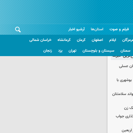
فیلم و صوت
استان‌ها
آرشیو اخبار
رمزگان
ایلام
اصفهان
کرمان
کرمانشاه
خراسان شمالی
سمنان
سیستان و بلوچستان
تهران
یزد
زنجان
غ‌ترین خبرها
ان عسلی
بوشهری با
واند سلامتتان
ک زن
گذاری جواب
۱۰۰ هزار زائر اربعین