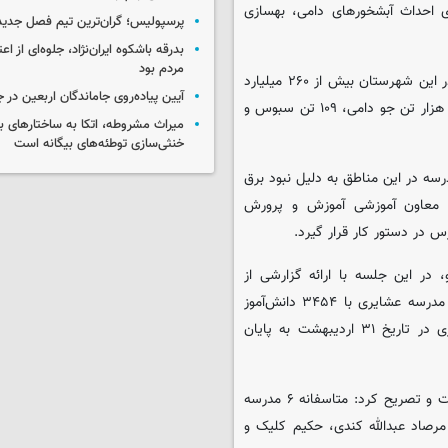
ی احداث آبشخورهای دامی، بهسازی
پرسپولیس؛ گران‌ترین تیم فصل جدید
بدرقه باشکوه ایران‌نژاد، جلوه‌ای از ا
مردم بود
عشایری با اشاره به سهم ویژه شهرستان ماکو از این اقدامات، افزود: در این شهرستان بیش از ۲۶۰ میلیارد
آیین پیاده‌روی جاماندگان اربعین در 
ریال برای توسعه و بهسازی راه‌های عشایری هزینه شده و همچنین یک هزار تن جو دامی، ۱۰۹ تن سبوس و
میراث مشروطه، اتکا به ساختارهای ب
خنثی‌سازی توطئه‌های بیگانه است
تحصیل بیش از ۳۴۰۰ دانش‌آموز در مدارس عشایری ماکو، ۶ مدرسه در این مناطق به دلیل نبود برق
 معاون آموزشی آموزش و پرورش
 در دستور کار قرار گیرد.
در این جلسه با ارائه گزارشی از
وضعیت آموزشی دانش‌آموزان عشایر گفت: «شهرستان ماکو دارای ۸۰ مدرسه عشایری با ۳۴۵۴ دانش‌آموز
است که به دلیل کوچ‌رو بودن عشایر، آموزش مدارس ابتدایی عشایری در تاریخ ۳۱ اردیبهشت به پایان
وی مشکل اصلی در این حوزه را نبود برق در ۶۰ روستای عشایری دانست و تصریح کرد: متاسفانه ۶ مدرسه
مرصاد عبدالله کندی، حکیم کلیک و