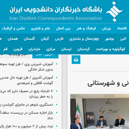
اقتصاد
ورزش
فرهنگ و هنر
بین الملل
علم و فناوری
عکس و گرافیک
البرز
بوشهر
چهارمحال و بختیاری
فارس
گیلان
گلستان
همدان
ه
کهگیلویه و بویراحمد
کردستان
لرستان
مرکزی
مازندران
قزوین
قم
آخرین اخبار
اخبار پربازدید
دا
آموزش شیرینی پزی / طرز تهیه سوه
بدون شکر خانگی
آموزش آشپزی / طرز تهیه دال عدس 
نی و شهرستانی
گوشت قلقلی و تمرهندی
۷ اشتباه رایج در مصرف دارو که می‌ت
را به خطر بیندازد
دستگیری شوهر در ماجرای گم‌شدن ی
بازار اجاره مسکن در بن‌بست؛ سقف‌
نداد
تردد بیش از ۲ میلیون و 