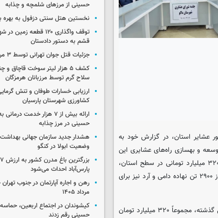
حسینی از مرزهای شلمچه و چذابه
نخستین هتل سنتی دزفول به بهره بر
توقف واگذاری ۱۲۰ قطعه زمی
قشم به دستور دادستان
جزئیات قتل جوان تهرانی توسط ۳ مرد پژو سوار
کشف ۵ هزار لیتر سوخت قاچاق و 
سلاح گرم توسط مرزبانان هرمزگان
ارزیابی خسارات طوفان و تنش گرمای
کشاورزی شهرستان پارسیان
ارائه بیش از ۷ هزار خدمت درمان
حسینی در مرز چذابه
ور عشایر استان، در گزارش خود به
هشدار جدید سازمان جهانی بهداشت د
وضعیت ابولا در کنگو
میلیارد ریال صرفاً برای توسعه و بهسازی راه‌های عشایری این
ب
شهرستان هزینه شده است. وی با اشاره به اجرای پروژه‌های عمرانی ۳۲۰ میلیارد تومانی در سطح استان،
پارس‌آباد احداث می‌شود
افزود که خدماتی چون احداث آبشخور، طرح‌های آبرسانی و توزیع بیش از ۲۹۰۰ تن نهاده دامی و آرد نیز برای
مرداد ۱۴۰۵
کیشوندان در اجتماع اربعین، حماسه‌ا
مدیرکل امور عشایر استان در تشریح این خدمات اظهار داشت: طی سال گذشته، مجموعاً ۳۲۰ میلیارد تومان
حسینی رقم زدند