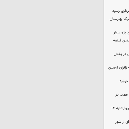
داری رسید
ن در شهرک بهارستان
چندین قبضه
ی در بخش
ی به زائران اربعین
رباره
زرگترین باغ مدرن کشور به ارزش ۷ همت در
رهن و اجاره آپارتمان در جنوب تهران چهارشنبه ۱۴
ی از شور