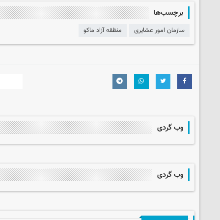
برچسب‌ها
سازمان امور عشایری
منظقه آزاد ماکو
وب گردی
وب گردی