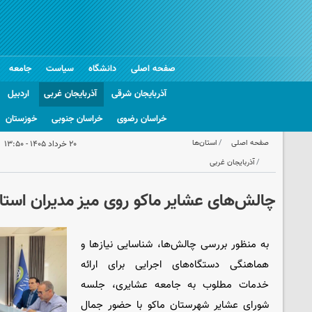
صفحه اصلی
دانشگاه
سیاست
جامعه
آذربایجان شرقی
آذربایجان غربی
اردبیل
خراسان رضوی
خراسان جنوبی
خوزستان
صفحه اصلی
استان‌ها
۲۰ خرداد ۱۴۰۵ - ۱۳:۵۰
آذربایجان غربی
چالش‌های عشایر ماکو روی میز مدیران استا
به منظور بررسی چالش‌ها، شناسایی نیازها و
هماهنگی دستگاه‌های اجرایی برای ارائه
خدمات مطلوب به جامعه عشایری، جلسه
شورای عشایر شهرستان ماکو با حضور جمال