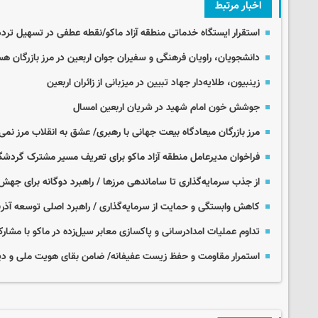
اخبار مرتبط
استقرار ایستگاه خدماتی منطقه آزاد ماکو/نقطه عطفی در تسهیل تردد ز
دانشجویان، راویان فرهنگی و سفیران جوان اربعین در مرز بازرگان هس
زینبیون، طلایه‌دار جهاد تبیین در میزبانی از زائران اربعین
جوشش خون امام شهید در شریان اربعین امسال
مرز بازرگان میعادگاه بیعت جهانی با رهبری/ عشق به انقلاب مرز نمی
فراخوان مدیرعامل منطقه آزاد ماکو برای تعریف مسیر مشترک گردشگر
از جذب سرمایه‌گذاری تا ساماندهی مرزها / راهبرد دوگانه برای جه
کاهش وابستگی و حمایت از سرمایه‌گذاری / راهبرد اصلی توسعه آذرب
تداوم عملیات امدادرسانی و پاکسازی معابر سیل‌زده در ماکو با مش
استمرار مقاومت و حفظ زیست عفیفانه/ ضامن بقای هویت ملی و دی