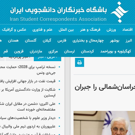
اقتصاد
ورزش
فرهنگ و هنر
بین الملل
علم و فناوری
عکس و گرافیک
البرز
بوشهر
چهارمحال و بختیاری
فارس
گیلان
گلستان
همدان
ه
کهگیلویه و بویراحمد
کردستان
لرستان
مرکزی
مازندران
قزوین
قم
آخرین اخبار
اخبار پربازدید
دا
نسخه ترامپ برای 2028؛ 
جی‌دی ونس
قیمت نفت در بازار جهانی افزایش یاف
اسان‌شمالی را جبران
شکایت از وزارت دادگستری آمریکا بر 
اپستین
علی اکبری: دشمن در مقابل ایران 
مفتضحانه‌ای خورده است
دیدار وزیر علوم با شخصیت‌های سیاس
علیپوریان به اردوی تیم ملی والیبال