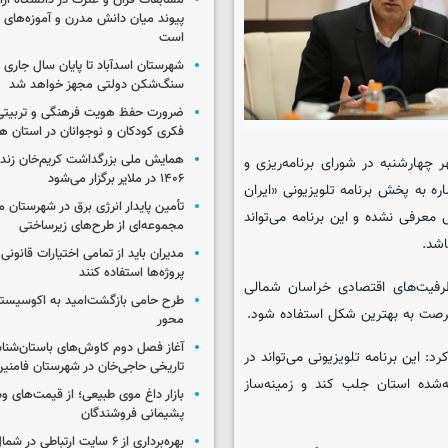
مسابقات قرآن و عترت در دانشگاه آزا
پیوند میان دانش مدرن و آموزه‌های 
است
شهرستان اسدآباد تا پایان سال جاری 
سنگ‌شکن دولتی مجهز خواهد شد
ضرورت حفظ هویت فرهنگی و تربیتی
فکری کودکان و نوجوانان در استان ه
همایش ملی بزرگداشت کریم‌خان زند
 چهارشنبه در شورای برنامه‌ریزی و
۱۴۰۶ در ملایر برگزار می‌شود
ه به پخش برنامه تلویزیونی «ایران
تأمین پایدار انرژی برق در شهرستان ملا
عرفی نشده و این برنامه می‌تواند
مجموعه‌ای از طرح‌های زیرساختی
اشد.
مدیران باید از تمامی اختیارات قانونی
پروژه‌ها استفاده کنند
 ظرفیت‌های اقتصادی خراسان شمالی
طرح حامی بازگشت‌امید به اکوسیست
فرصت به بهترین شکل استفاده شود.
محور
آغاز فصل دوم کاوش‌های باستان‌شن
د: این برنامه تلویزیونی می‌تواند در
تاریخی حاجی‌خان در شهرستان فامنی
‌شده استان جلب کند و زمینه‌ساز
بازار داغ موی طبیعی؛ از قیمت‌های وس
پشیمانی فروشندگان
بهره‌برداری از ۶ سایت ارتباطی د