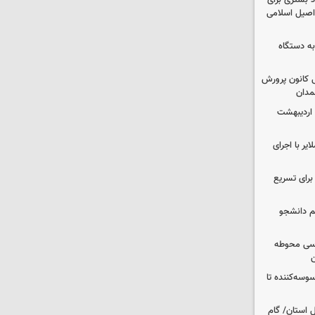
د بستری برای
اصیل اسلامی
به دستگاه
 کانون پرورش
مدان
 اردیبهشت
یر با اجرای
 برای تسریع
م دانشجو
اسی محوطه
ن
وسه‌کننده تا
ر شمال استان/ گام