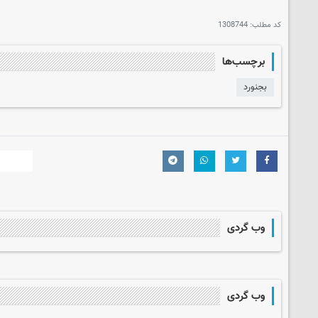
کد مطلب:
1308744
برچسب‌ها
بجنورد
وب گردی
وب گردی