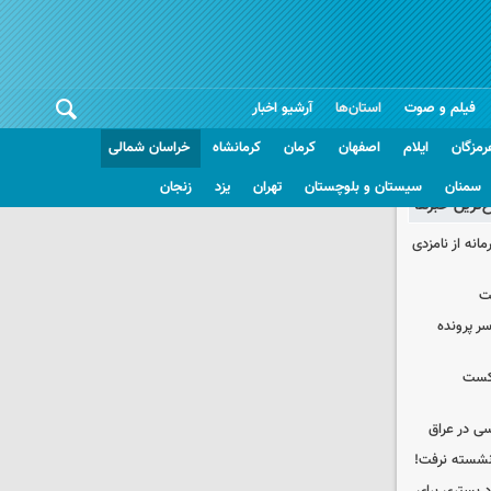
فیلم و صوت
استان‌ها
آرشیو اخبار
رمزگان
ایلام
اصفهان
کرمان
کرمانشاه
خراسان شمالی
سمنان
سیستان و بلوچستان
تهران
یزد
زنجان
غ‌ترین خبرها
حمایت محرمانه از نامزدی
ت
سر پرونده
شکست
ی در عراق
 نشسته نرفت!