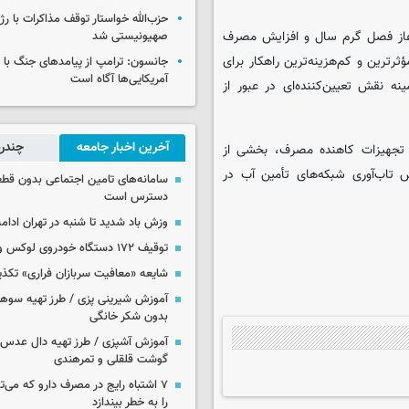
حزب‌الله خواستار توقف مذاکرات با رژ
غاز فصل گرم سال و افزایش مصرف
صهیونیستی شد
رین و کم‌هزینه‌ترین راهکار برای
جانسون: ترامپ از پیامدهای جنگ با ای
آمریکایی‌ها آگاه است
 نقش تعیین‌کننده‌ای در عبور از
آخرین اخبار جامعه
چندرس
 تجهیزات کاهنده مصرف، بخشی از
ش تاب‌آوری شبکه‌های تأمین آب در
سامانه‌های تامین اجتماعی بدون قطع
دسترس است
وزش باد شدید تا شنبه در تهران ادامه
توقیف ۱۷۲ دستگاه خودروی لوکس و آپارتمان
شایعه «معافیت سربازان فراری» تکذ
آموزش شیرینی پزی / طرز تهیه سوه
بدون شکر خانگی
آموزش آشپزی / طرز تهیه دال عدس 
گوشت قلقلی و تمرهندی
۷ اشتباه رایج در مصرف دارو که می‌ت
را به خطر بیندازد