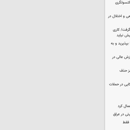
 کنسولگری
ی و اختلال در
 گرفت/ کاری
ش نیاید
بپذیرید و به
وزش عالی در
مز حذف
نظامی آمریکایی در حملات
مال کرد
تی در عراق
 فقط