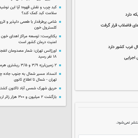
کبد چرب و نقش قهوه؛ آیا این نوشیدن
سلامت کبد کمک کند؟
شامی پرطرفدار با طعمی دلپذیر و اثری
ای فاضلاب قرار گرفت
کلسترول خون
یکتاپرست: توسعه مراکز اهدای خون 
امنیت درمان کشور است
ل غرب کشور دارد
اورژانس تهران: شمار مصدومان انفجا
۱۸ نفر رسید
 اجرایی
۲ زمین‌لرزه ۳/۹ و ۳/۵ ریشتری هرمزگان را لرزاند
انسداد مسیر شمال به جنوب جاده چال
تهران - شمال تا اطلاع ثانوی
حریق شهرک شمس آباد تاکنون کشته
بازگشت ۲ میلیون و ۳۰۰ هزار زائر اربعین به کشور
تشر نمی‌شود.