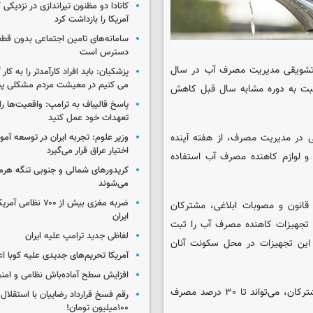
کانادا دو مظنون تیراندازی در نزدیکی
آمریکا را بازداشت کرد
سامانه‌های تامین اجتماعی بدون قطع
دسترس است
ی تشویقی مدیریت مصرف آب در سال
پزشکیان: باید افراد کارآمدتر را به کار
می کنیم در معیشت مردم مشکلی پی
کانی که مصرف آب خود را حداقل ۲۰ درصد نسبت به دوره مشابه سال قبل کاهش
پاسخ قالیباف به ترامپ: واقعیت‌ها را 
تعهدات خود عمل کنید
ی در مدیریت مصرف، از هفته آینده
وزیر علوم: تجربه ایران در توسعه آم
اختیار عراق قرار می‌گیرد
و لوازم کاهنده مصرف آب استفاده
کریدورهای شمالی و جنوبی تنگه هر
می‌شوند
ضربه مغزی بیش از ۷۰۰ 
انون و مصوبات ابلاغی، مشترکان
ایران
ط با مشتریان ۱۲۲ درخواست دریافت تجهیزات کاهنده مصرف آب را ثبت
لفاظی جدید ترامپ علیه ایران
این تجهیزات در محل سکونت آنان
آمریکا تحریم‌های جدیدی علیه کوبا اع
افزایش سطح آماده‌باش نظامی و امنی
امینی ادامه داد: استفاده از این تجهیزات بدون ایجاد اختلال در رفاه مشترکان، می‌تواند تا ۳۰ درصد مصرف
رقم فسخ قرارداد رضاییان با استقلال
۱۰۰میلیون تومان!