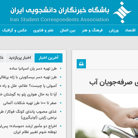
اقتصاد
ورزش
فرهنگ و هنر
بین الملل
علم و فناوری
عکس و گرافیک
آخرین اخبار
اخبار پربازدید
دا
طرز تهیه دسر پان اسپانیا ساده
طرز تهیه دسر بیسکویتی با ژله پرتقال
ی صرفه‌جویان آب
آمبولی پا چیست؟ علائم، علل و راه د
آیا تا به حال هواری پلو به گوشتان 
صفر تا ۱۰۰ طرز تهیه شکلات آلمانی
غذای محبوب پاندای کونگ فوکار/ طرز
برنجی ژاپنی (اونیگیری)
اخراج دو مأمور ارشد «موساد»؛ پس‌
توطئه شوم تغییر نظام ایران