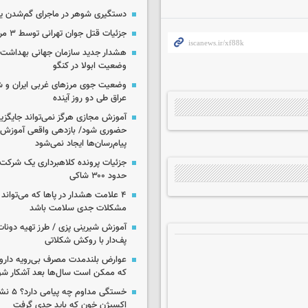
دستگیری شوهر در ماجرای گم‌شدن ی
جزئیات قتل جوان تهرانی توسط ۳ مرد پژو سوار
هشدار جدید سازمان جهانی بهداشت د
وضعیت ابولا در کنگو
وضعیت جوی مرزهای غربی ایران و شه
عراق طی دو روز آینده
آموزش مجازی هرگز نمی‌تواند جایگز
حضوری شود/ بازدهی واقعی آموزش ب
پیام‌رسان‌ها ایجاد نمی‌شود
جزئیات پرونده کلاهبرداری یک شرکت 
حدود ۳۰۰ شاکی
۴ علامت هشدار در پاها که می‌تواند 
مشکلات جدی سلامت باشد
آموزش شیرینی پزی / طرز تهیه دونات
پف‌دار با روکش شکلاتی
عوارض بلندمدت مصرف بی‌رویه دارو؛
که ممکن است سال‌ها بعد آشکار شو
خستگی مداوم
اکسیژن خون که باید جدی گرفت