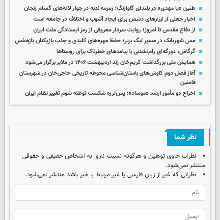
طنین «یا مهدی» در بلندای گاوازنگ؛ زمزمه ندبه در جوار لاله‌های گمنام زنجان
اخبار جعلی از ابزارهای دشمن برای ایجاد آشوب و اختلاف در جامعه است
از دفاع مقدس تا امروز؛ روایت سردار معروفی از رمز ایستادگی ملت ایران
مس شهربابک در مسیر لیگ برتر؛ حفظ مهره‌های کلیدی و جذب بازیکنان تازه‌نفس
گرگاس، دورگه‌ای رام‌نشدنی با پیامدهای خطرناک برای روستاها
همایش ملی بزرگداشت کریم‌خان زند اردیبهشت ۱۴۰۶ در ملایر برگزار می‌شود
آغاز فصل دوم کاوش‌های باستان‌شناسی محوطه تاریخی حاجی‌خان در شهرستان
فامنین
اخراج دو مأمور ارشد «موساد»؛ پس‌لرزه شکست توطئه شوم تغییر نظام ایران
نظر شما
نظرات حاوی توهین و هرگونه نسبت ناروا به اشخاص حقیقی و حقوقی
منتشر نمی‌شود.
نظراتی که غیر از زبان فارسی یا غیر مرتبط با خبر باشد منتشر نمی‌شود.