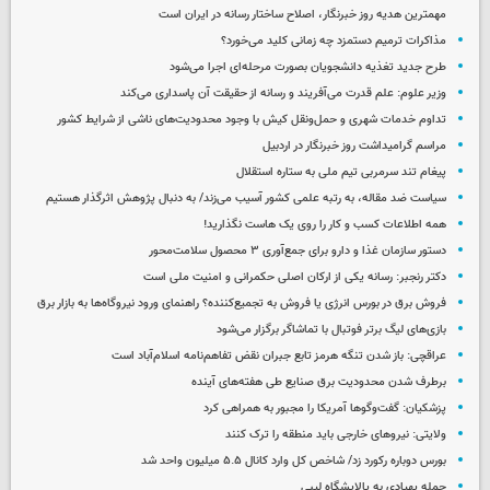
مهمترین هدیه‌ روز خبرنگار، اصلاح ساختار رسانه در ایران است
مذاکرات ترمیم دستمزد چه زمانی کلید می‌خورد؟
طرح جدید تغذیه دانشجویان بصورت مرحله‌ای اجرا می‌شود
وزیر علوم: علم قدرت می‌آفریند و رسانه از حقیقت آن پاسداری می‌کند
تداوم خدمات شهری و حمل‌ونقل کیش با وجود محدودیت‌های ناشی از شرایط کشور
مراسم گرامیداشت روز خبرنگار در اردبیل
پیغام تند سرمربی تیم ملی به ستاره استقلال
سیاست ضد مقاله، به رتبه علمی کشور آسیب می‌زند/ به دنبال پژوهش اثرگذار هستیم
همه اطلاعات کسب‌ و کار را روی یک هاست نگذارید!
دستور سازمان غذا و دارو برای جمع‌آوری ۳ محصول سلامت‌محور
دکتر رنجبر: رسانه یکی از ارکان اصلی حکمرانی و امنیت ملی است
فروش برق در بورس انرژی یا فروش به تجمیع‌کننده؟ راهنمای ورود نیروگاه‌ها به بازار برق
بازی‌های لیگ برتر فوتبال با تماشاگر برگزار می‌شود
عراقچی: باز شدن تنگه هرمز تابع جبران نقض تفاهم‌نامه اسلام‌آباد است
برطرف شدن محدودیت‌ برق صنایع طی هفته‌های آینده
پزشکیان: گفت‌وگوها آمریکا را مجبور به همراهی کرد
ولایتی: نیروهای خارجی باید منطقه را ترک کنند
بورس دوباره رکورد زد/ شاخص کل وارد کانال ۵.۵ میلیون واحد شد
حمله پهپادی به پالایشگاه لیبی