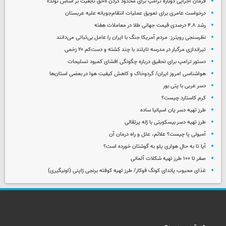
فرمان اجرایی دوباره ترامپ برای محدود کردن «حق تابعیت بر اساس تولد»
درخواست عامری برای تعویق عملیات انتقام‌جویانه علیه عربستان
رشد ۴.۸ درصدی قیمت جهانی طلا در معاملات هفته
نظرسنجی رویترز: مردم آمریکا جنگ با ایران را عامل بی‌ثباتی می‌دانند
تیراندازی مرگبار در مدرسه‌ تایلند با چند کشته و دست‌کم ۲۰ زخمی
دستور ترامپ برای تحقیق درباره چگونگی افشای کمبود تسلیحات
هواشناسی امروز ایران/ گردوخاک و کاهش کیفیت هوا در بعضی استان‌ها
دسر عربی با پتی بور
کرم کاستارد چیست؟
طرز تهیه دسر پان اسپانیا ساده
طرز تهیه دسر بیسکویتی با ژله پرتقالی
آمبولی پا چیست؟ علائم، علل و راه درمان آن
آیا تا به حال هواری پلو به گوشتان خورده است؟
صفر تا ۱۰۰ طرز تهیه شکلات آلمانی
غذای محبوب پاندای کونگ فوکار/ طرز تهیه کوفته برنجی ژاپنی (اونیگیری)