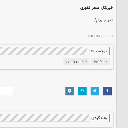
خبرنگار: سحر غفوری
انتهای پیام/
کد مطلب:
1309393
برچسب‌ها
ایسکانیوز
خراسان رضوی
وب گردی