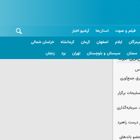
فیلم و صوت
استان‌ها
آرشیو اخبار
رمزگان
ایلام
اصفهان
کرمان
کرمانشاه
خراسان شمالی
سمنان
سیستان و بلوچستان
تهران
یزد
زنجان
غ‌ترین خبرها
وس
برق جمع‌آوری
لیحات برگزار
سرمایه‌گذاری
 درست راهبرد
ت اطلاعات: ۲۱ عامل موساد و ۴ عضو باندهای