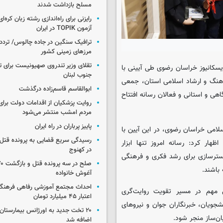
مسلح بازداشت شدند
رایزنی برای راه‌اندازی رشته زبان کره‌ای
آزمون TOPIK در ایران
ترافیک سنگین در جاده چالوس/ تردد 
مرزهای زمینی کشور
تقلای وزیر تندروی صهیونیست برای ت
یسکانیوز خراسان رضوی طی آیینی با
جنوب لبنان
هنگ و ارشاد اسلامی استان، جمعی
ابوالقاسم قاسم‌زاده درگذشت
هی و استانی و فعالان رسانه افتتاح
روایت پزشکیان از اقدامات دولت بر
مردم امشب منتشر می‌شود
پاییز پرباران در راه ایران
سلامی خراسان رضوی، در این آیین با
رسیدگی سریع قضایی به پرونده قتل 
ار کرد: رسانه امروز تنها ابزار
در کهنوج
 بسترسازی برای رشد فکری و فرهنگی
 باشند.
آغوش خانواده
احداث مجتمع آموزشی رفاهی فرهنگیا
می مهم در مسیر تقویت روایت‌گری
اعتبار ۴۵ میلیارد تومان
شجویان، خبرنگاران جوان و نیروهای
۲۰ تخت جدید به اورژانس بیمارستان 
ان‌ساز منجر شود.
اضافه شد