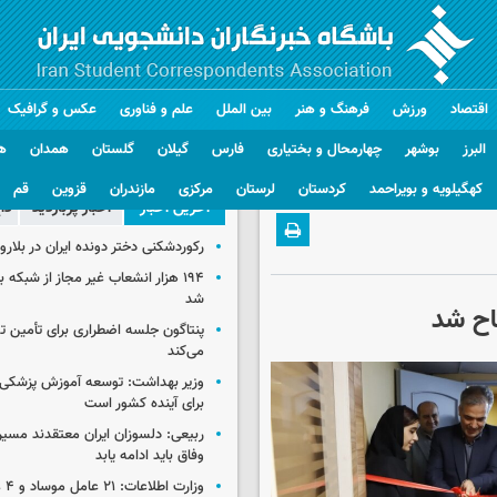
اقتصاد
ورزش
فرهنگ و هنر
بین الملل
علم و فناوری
عکس و گرافیک
البرز
بوشهر
چهارمحال و بختیاری
فارس
گیلان
گلستان
همدان
ه
کهگیلویه و بویراحمد
کردستان
لرستان
مرکزی
مازندران
قزوین
قم
آخرین اخبار
اخبار پربازدید
دا
رکوردشکنی دختر دونده ایران در بلار
۱۹۴ هزار انشعاب غیر مجاز از شبکه 
شد
اح شد
پنتاگون جلسه اضطراری برای تأمین تس
می‌کند
وزیر بهداشت: توسعه آموزش پزشکی، 
برای آینده کشور است
ربیعی: دلسوزان ایران معتقدند مسیر
وفاق باید ادامه یابد
وزار