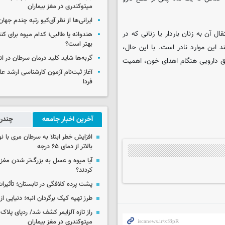
میتوکندری در مغز بیماران
ایرانی‌ها از نظر آی‌کیو رتبه چندم جهان 
آن به زنان باردار یا زنانی که در
هندوانه یا طالبی؛ کدام‌ میوه برای ک
بهتر است؟
این موارد نادر است. با این حال،
گربه‌ها شاید کلید درمان سرطان در ا
بق دارویی هنگام اهدای خون، اهمیت
آغاز ثبت‌نام‌ آزمون کارشناسی ارشد ع
فردا
آخرین اخبار جامعه
چندرس
افزایش خطر ابتلا به سرطان مری با 
بالاتر از دمای ۶۵ درجه
آیا میوه و عسل به بزرگ‌تر شدن مغز
کردند؟
پشت پرده کلافگی در تابستان؛ تأثیرات
طرز تهیه کیک برگردان انبه؛ دنیایی از
راز تازه آلزایمر کشف شد/ ردپای پلاک‌
میتوکندری در مغز بیماران