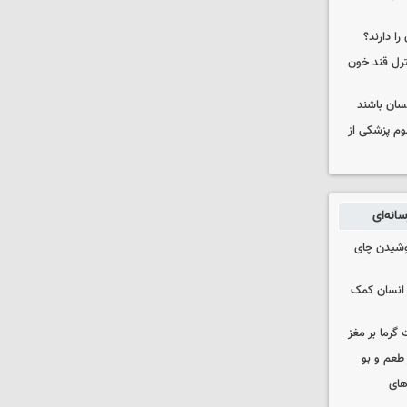
را دارند؟
نترل قند خون
نسان باشند
لوم پزشکی از
انه‌ای
نوشیدن چای
 انسان کمک
 گرما بر مغز
 طعم و بو
های