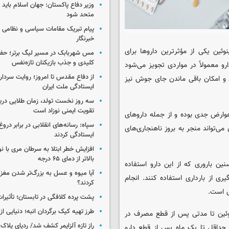
وزیر دفاع پاکستان: جهان اسلام باید در
متحد شود
پیام تبریک مقامات سیاسی و نظامی 
خبرنگار
ینوئین یکی از مؤثرترین داروها برای
مس شهربابک در مسیر لیگ برتر؛ حفظ
کلیدی و جذب بازیکنان تازه‌نفس
و معمولاً در مواردی تجویز می‌شود
از دفاع مقدس تا امروز؛ روایت سردار 
 و امکان باقی ماندن جای جوش نیز
ایستادگی ملت ایران
سه روز نخست تولد، زمان طلایی دریا
تقویت ایمنی نوزاد است
 عوارض جدی بوده و از جمله داروهای
سپاه: رسانه‌های انقلابی در برابر درو
ی‌تواند منجر به بروز ناهنجاری‌های
ایستادگی کردند
افزایش خطر ابتلا به سرطان مری با 
بالاتر از دمای ۶۵ درجه
ین باروری که از این دارو استفاده
آیا میوه و عسل به بزرگ‌تر شدن مغز
ی از بارداری استفاده کنند. انجام
کردند؟
ی است.
پشت پرده کلافگی در تابستان؛ تأثیرات
طرز تهیه کیک برگردان انبه؛ دنیایی از
ینوئین تا مدتی پس از قطع مصرف در
راز تازه آلزایمر کشف شد/ ردپای پلاک‌
حداقل تا یک ماه پس از قطع دارو