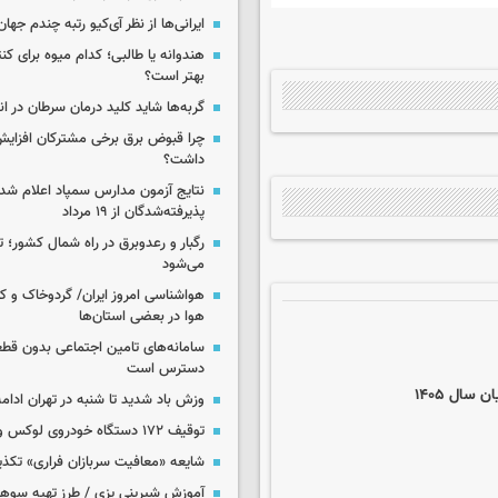
ایرانی‌ها از نظر آی‌کیو رتبه چندم جهان 
هندوانه یا طالبی؛ کدام‌ میوه برای ک
بهتر است؟
گربه‌ها شاید کلید درمان سرطان در ا
چرا قبوض برق برخی مشترکان افزایش 
داشت؟
نتایج آزمون مدارس سمپاد اعلام شد/
پذیرفته‌شدگان از ۱۹ مرداد
رگبار و رعدوبرق در راه شمال کشور؛ ت
می‌شود
هواشناسی امروز ایران/ گردوخاک و
هوا در بعضی استان‌ها
سامانه‌های تامین اجتماعی بدون قطع
دسترس است
سال ۱۴۰۵
وزش باد شدید تا شنبه در تهران ادامه
توقیف ۱۷۲ دستگاه خودروی لوکس و آپارتمان
شایعه «معافیت سربازان فراری» تکذ
آموزش شیرینی پزی / طرز تهیه سوه