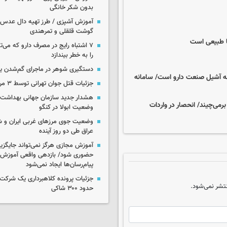
بدون شکر خانگی
آموزش آشپزی / طرز تهیه دال عدس 
گوشت قلقلی و تمرهندی
ها طبیعی است
۷ اشتباه رایج در مصرف دارو که می‌ت
را به خطر بیندازد
دستگیری شوهر در ماجرای گم‌شدن ی
نه آشیل صنعت دارو است/ سامانه
جزئیات قتل جوان تهرانی توسط ۳ مرد پژو سوار
هشدار جدید سازمان جهانی بهداشت د
برمی‌چیند/ انحصار در واردات
وضعیت ابولا در کنگو
وضعیت جوی مرزهای غربی ایران و شه
عراق طی دو روز آینده
آموزش مجازی هرگز نمی‌تواند جایگز
حضوری شود/ بازدهی واقعی آموزش ب
پیام‌رسان‌ها ایجاد نمی‌شود
جزئیات پرونده کلاهبرداری یک شرکت 
تشر نمی‌شود.
حدود ۳۰۰ شاکی